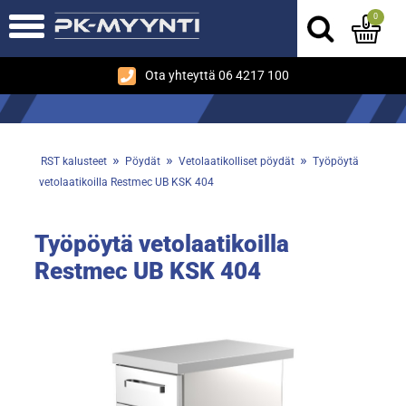
0
Ota yhteyttä 06 4217 100
»
»
»
RST kalusteet
Pöydät
Vetolaatikolliset pöydät
Työpöytä
vetolaatikoilla Restmec UB KSK 404
Työpöytä vetolaatikoilla
Restmec UB KSK 404