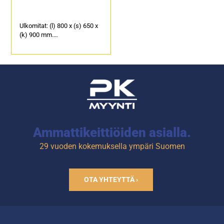
Ulkomitat: (l) 800 x (s) 650 x
(k) 900 mm.
2 kpl GN 1/1 mitoitettuja
vetolaatikkoja esimerkiksi
roskiksille.
Pöydän alla säätöjalat.
Valmistettu
ruostumattomasta
teräksestä.
Ammattikeittiöiden asialla.
29 vuoden kokemuksella ympäri Suomen
OTA YHTEYTTÄ ›