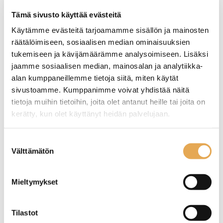
Tämä sivusto käyttää evästeitä
TUTUSTU ›
Käytämme evästeitä tarjoamamme sisällön ja mainosten
räätälöimiseen, sosiaalisen median ominaisuuksien
tukemiseen ja kävijämäärämme analysoimiseen. Lisäksi
jaamme sosiaalisen median, mainosalan ja analytiikka-
alan kumppaneillemme tietoja siitä, miten käytät
sivustoamme. Kumppanimme voivat yhdistää näitä
tietoja muihin tietoihin, joita olet antanut heille tai joita on
kerätty, kun olet käyttänyt heidän palvelujaan.
seinajoenpk-myynti.fi/tietosuoja/
Lisätietoja:
Suostumuksen
Välttämätön
valinta
Työpöytä vetolaatikoilla
Työpöytä vetolaatikolla
Restmec UB KSK 403
Restmec UB KSK 401
Mieltymykset
Ulkomitat: (l) 400 x (s) 650 x
Ulkomitat: (l) 400 x (s) 650 x
(k) 900 mm.
(k) 900 mm.
3 kpl GN 1/1 mitoitettuja
1 kpl GN 1/1 mitoitettuja
Tilastot
vetolaatikkoja.
vetolaatikko esimerkiksi