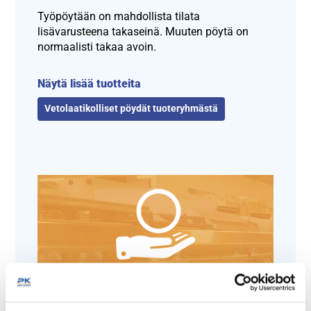
Työpöytään on mahdollista tilata
lisävarusteena takaseinä. Muuten pöytä on
normaalisti takaa avoin.
Näytä lisää tuotteita
Vetolaatikolliset pöydät tuoteryhmästä
Tämäkin laite sopivasti
rahoituksella