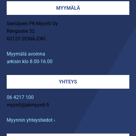
MYYMÄLÄ
Seinäjoen PK-Myynti Oy
Rengastie 32
60120 SEINÄJOKI
Myymälä avoinna
arkisin klo 8.00-16.00
YHTEYS
06 4217 100
myynti@pkmyynti.fi
Myynnin yhteystiedot ›