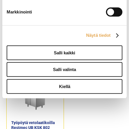
Pöydän alla säätöjalat.
roskikselle.
Valmistettu
Pöydän alla säätöjalat.
Markkinointi
ruostumattomasta
Valmistettu
teräksestä.
ruostumattomasta
teräksestä.
Näytä tiedot
Työpöytä vetolaatikoilla
Työpöytä vetolaatikoilla
Restmec UB KSK 808
Restmec UB KSK 804
Salli kaikki
Ulkomitat: (l) 800 x (s) 650 x
Ulkomitat: (l) 800 x (s) 650 x
(k) 900 mm.
(k) 900 mm.
Salli valinta
8 kpl GN 1/1 mitoitettuja
4 kpl GN 1/1 mitoitettuja
laatikkoja.
vetolaatikkoja.
Pöydän alla säätöjalat.
Pöydän alla säätöjalat.
Kiellä
Valmistettu
Valmistettu
ruostumattomasta
ruostumattomasta
teräksestä.
teräksestä.
Työpöytä vetolaatikoilla
Restmec UB KSK 802