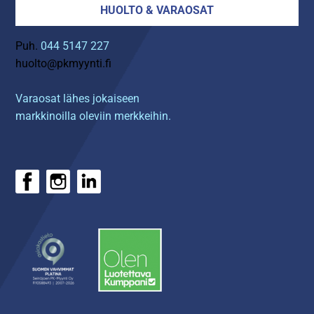
HUOLTO & VARAOSAT
Puh.
044 5147 227
huolto@pkmyynti.fi
Varaosat lähes jokaiseen
markkinoilla oleviin merkkeihin.