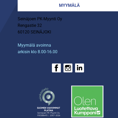
MYYMÄLÄ
Seinäjoen PK-Myynti Oy
Rengastie 32
60120 SEINÄJOKI
Myymälä avoinna
arkisin klo 8.00-16.00