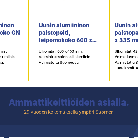
ninen
Uunin alumiininen
Uunin a
 koko GN
paistopelti,
paistope
leipomokoko 600 x
x 335 
450 mm
 mm.
Ulkomitat: 600 x 450 mm.
Ulkomitat: 4
alumiinia.
Valmistusmateriaali alumiinia.
Valmistusmate
sa.
Valmistettu Suomessa.
Valmistettu 
Tuotekoodi: 
Ammattikeittiöiden asialla.
29 vuoden kokemuksella ympäri Suomen