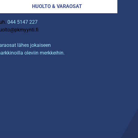
HUOLTO & VARAOSAT
uh.
044 5147 227
uolto@pkmyynti.fi
araosat lähes jokaiseen
arkkinoilla oleviin merkkeihin.