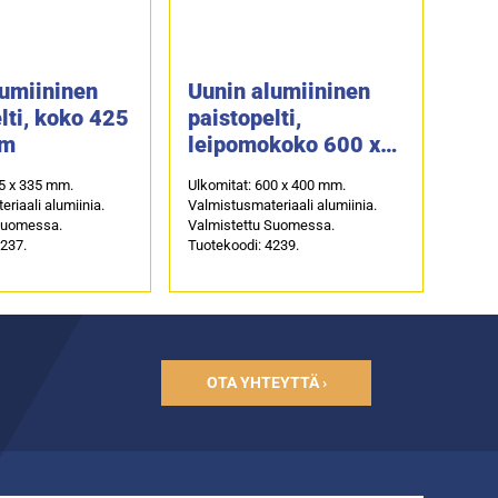
lumiininen
Uunin alumiininen
lti, koko 425
paistopelti,
mm
leipomokoko 600 x
400 mm
25 x 335 mm.
Ulkomitat: 600 x 400 mm.
riaali alumiinia.
Valmistusmateriaali alumiinia.
Suomessa.
Valmistettu Suomessa.
4237.
Tuotekoodi: 4239.
OTA YHTEYTTÄ ›