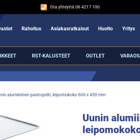
Ota yhteyttä 06 4217 100
astot
Rahoitus
Asiakasratkaisut
Huolto
Yritys
IKKEET
RST-KALUSTEET
OUTLET
VARAOS
nin alumiininen paistopelti, leipomokoko 600 x 450 mm
Uunin alumii
leipomokok