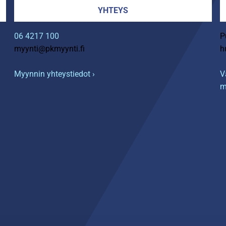
YHTEYS
06 4217 100
P
myynti@pkmyynti.fi
h
Myynnin yhteystiedot ›
V
m