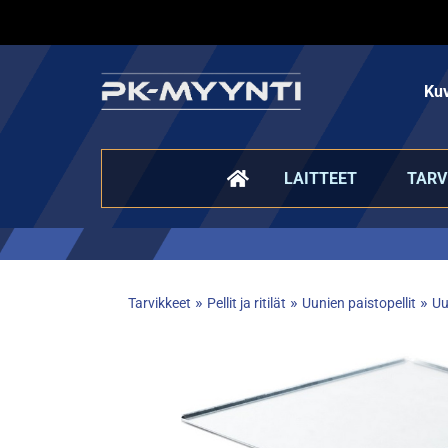
Kuv
LAITTEET
TARV
»
»
»
Tarvikkeet
Pellit ja ritilät
Uunien paistopellit
Uu