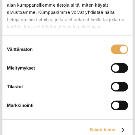
alan kumppaneillemme tietoja siitä, miten käytät
sivustoamme. Kumppanimme voivat yhdistää näitä
Kahvikuppi ja kahviasetti
Olutlasi Parma 45cl
tietoja muihin tietoihin, joita olet antanut heille tai joita on
Rockzzero One Midnight
kerätty, kun olet käyttänyt heidän palvelujaan.
Kahvikupin tilavuus: 0,28L
Reunakarkaistu
seinajoenpk-myynti.fi/tietosuoja/
Lisätietoja:
Suostumuksen
Halkaisija: 8,5cm
Korkeus 147mm
Välttämätön
Lautasen halkaisija: 14,5cm
valinta
Mieltymykset
Tilastot
Olutlasi Revival
Vesilasi City
Markkinointi
Pinoutuva
Pinoutuva
Reunakarkaistu
Ei karkaistu
Näytä tiedot