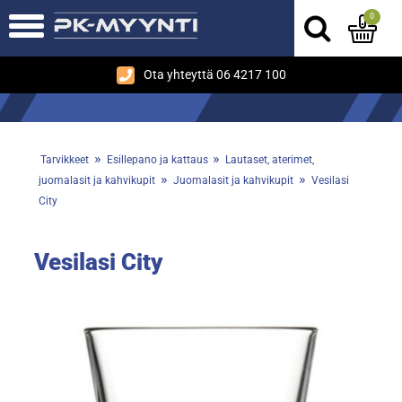
0
Ota yhteyttä 06 4217 100
»
»
Tarvikkeet
Esillepano ja kattaus
Lautaset, aterimet,
»
»
juomalasit ja kahvikupit
Juomalasit ja kahvikupit
Vesilasi
City
Vesilasi City