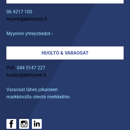
06 4217 100
myynti@pkmyynti.fi
Myynnin yhteystiedot ›
HUOLTO & VARAOSAT
Puh.
044 5147 227
huolto@pkmyynti.fi
Varaosat lähes jokaiseen
markkinoilla oleviin merkkeihin.