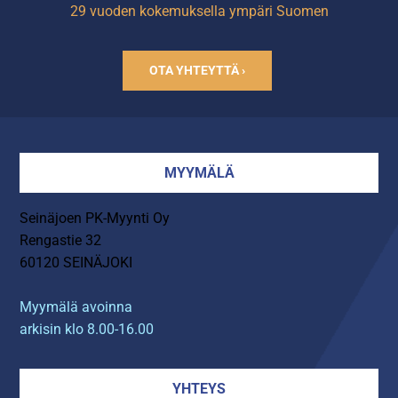
29 vuoden kokemuksella ympäri Suomen
OTA YHTEYTTÄ ›
MYYMÄLÄ
Seinäjoen PK-Myynti Oy
Rengastie 32
60120 SEINÄJOKI
Myymälä avoinna
arkisin klo 8.00-16.00
YHTEYS