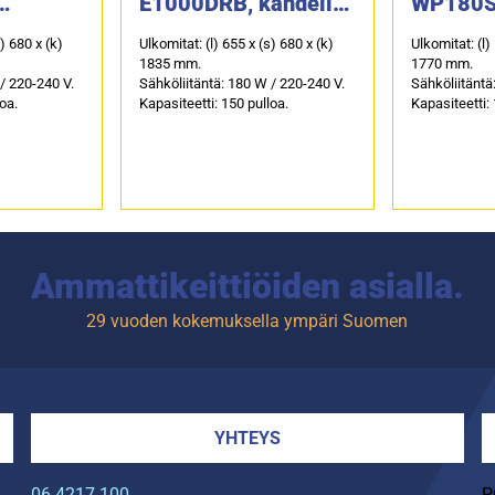
E1000DRB, kahdella
WP180SC
RB
lämpötilavyöhykkeell
lämpöti
s) 680 x (k)
Ulkomitat: (l) 655 x (s) 680 x (k)
Ulkomitat: (l)
ä
ä
1835 mm.
1770 mm.
/ 220-240 V.
Sähköliitäntä: 180 W / 220-240 V.
Sähköliitäntä
loa.
Kapasiteetti: 150 pulloa.
Kapasiteetti: 
Ammattikeittiöiden asialla.
29 vuoden kokemuksella ympäri Suomen
YHTEYS
06 4217 100
P