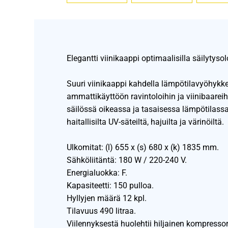
Elegantti viinikaappi optimaalisilla säilytysol
Suuri viinikaappi kahdella lämpötilavyöhykkee
ammattikäyttöön ravintoloihin ja viinibaareihi
säilössä oikeassa ja tasaisessa lämpötilass
haitallisilta UV-säteiltä, hajuilta ja värinöiltä.
Ulkomitat: (l) 655 x (s) 680 x (k) 1835 mm.
Sähköliitäntä: 180 W / 220-240 V.
Energialuokka: F.
Kapasiteetti: 150 pulloa.
Hyllyjen määrä 12 kpl.
Tilavuus 490 litraa.
Viilennyksestä huolehtii hiljainen kompressor