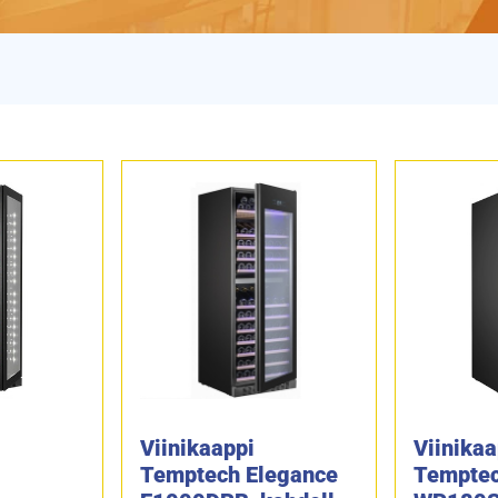
Viinikaappi
Viinikaa
Temptech Elegance
Tempte