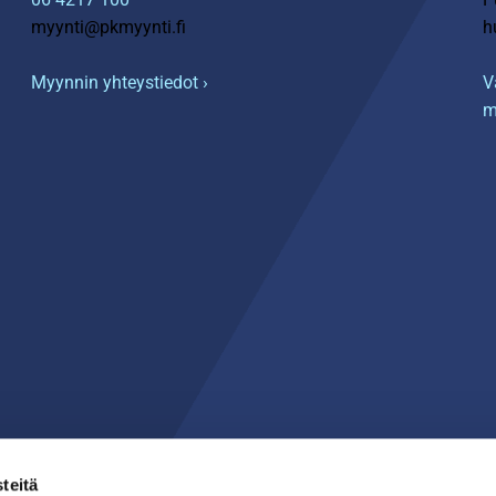
myynti@pkmyynti.fi
h
Myynnin yhteystiedot ›
V
m
teitä