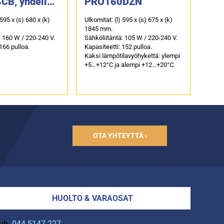
B, yhdellä
PRO160DZN
lavyöhykkeell
 595 x (s) 680 x (k)
Ulkomitat: (l) 595 x (s) 675 x (k)
1845 mm.
: 160 W / 220-240 V.
Sähköliitäntä: 105 W / 220-240 V.
166 pulloa.
Kapasiteetti: 152 pulloa.
Kaksi lämpötilavyöhykettä: ylempi
+5…+12°C ja alempi +12...+20°C.
OTA YHTEYTTÄ ›
HUOLTO & VARAOSAT
uh.
044 5147 227