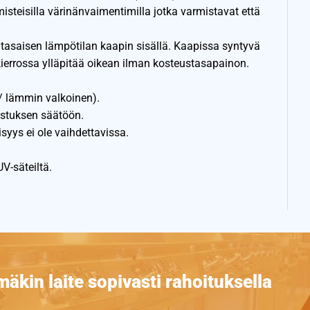
misteisilla värinänvaimentimilla jotka varmistavat että
a tasaisen lämpötilan kaapin sisällä. Kaapissa syntyvä
errossa ylläpitää oikean ilman kosteustasapainon.
 / lämmin valkoinen).
istuksen säätöön.
isyys ei ole vaihdettavissa.
UV-säteiltä.
äkin laite sopivasti rahoituksella