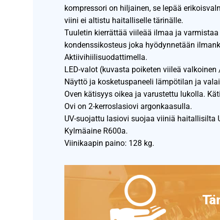
kompressori on hiljainen, se lepää erikoisval
viini ei altistu haitalliselle tärinälle.
Tuuletin kierrättää viileää ilmaa ja varmista
kondenssikosteus joka hyödynnetään ilmanki
Aktiivihiilisuodattimella.
LED-valot (kuvasta poiketen viileä valkoinen
Näyttö ja kosketuspaneeli lämpötilan ja vala
Oven kätisyys oikea ja varustettu lukolla. Kät
Ovi on 2-kerroslasiovi argonkaasulla.
UV-suojattu lasiovi suojaa viiniä haitallisilta 
Kylmäaine R600a.
Viinikaapin paino: 128 kg.
Täm