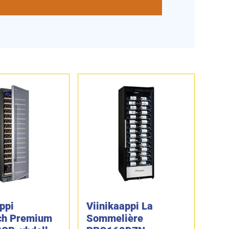
ppi
Viinikaappi La
ch Premium
Sommelière