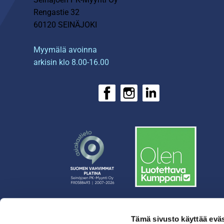
Rengastie 32
60120 SEINÄJOKI
Myymälä avoinna
arkisin klo 8.00-16.00
Tämä sivusto käyttää eväs
› Rahoitus