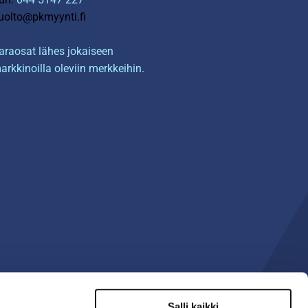
uolto@pkmyynti.fi
araosat lähes jokaiseen
arkkinoilla oleviin merkkeihin.
Salli kaikki