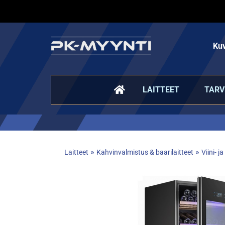
Kuv
LAITTEET
TARV
»
»
Laitteet
Kahvinvalmistus & baarilaitteet
Viini- 