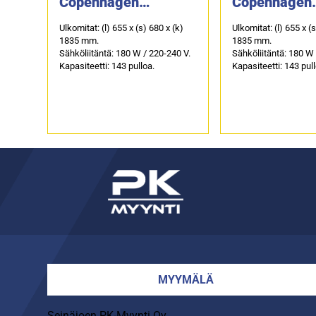
Copenhagen
Copenhagen
CPRO1800SX
CPRO1800S
Ulkomitat: (l) 655 x (s) 680 x (k)
Ulkomitat: (l) 655 x (
1835 mm.
1835 mm.
Sähköliitäntä: 180 W / 220-240 V.
Sähköliitäntä: 180 W 
Kapasiteetti: 143 pulloa.
Kapasiteetti: 143 pul
MYYMÄLÄ
Seinäjoen PK-Myynti Oy