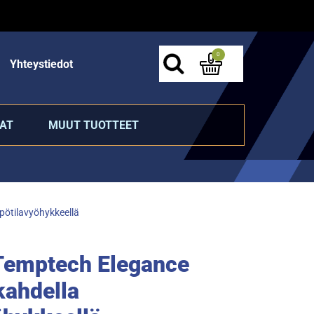
0
Yhteystiedot
AT
MUUT TUOTTEET
pötilavyöhykkeellä
 Temptech Elegance
ahdella