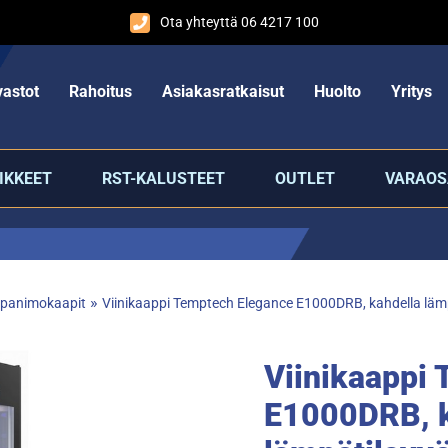
Ota yhteyttä 06 4217 100
astot
Rahoitus
Asiakasratkaisut
Huolto
Yritys
IKKEET
RST-KALUSTEET
OUTLET
VARAOS
»
ja panimokaapit
Viinikaappi Temptech Elegance E1000DRB, kahdella läm
Viinikaappi
E1000DRB, k