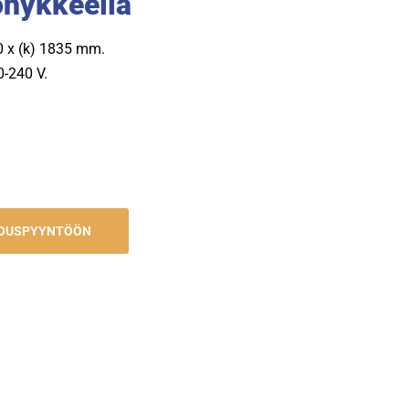
öhykkeellä
80 x (k) 1835 mm.
0-240 V.
JOUSPYYNTÖÖN