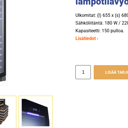
lämpötilavy
Ulkomitat: (l) 655 x (s) 6
Sähköliitäntä: 180 W / 22
Kapasiteetti: 150 pulloa.
Lisätiedot ›
LISÄÄ TAR