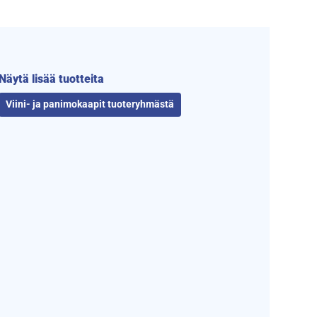
Näytä lisää tuotteita
Viini- ja panimokaapit tuoteryhmästä