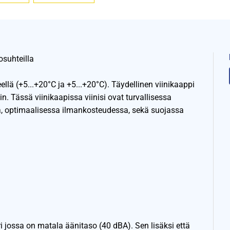
osuhteilla
llä (+5...+20°C ja +5...+20°C). Täydellinen viinikaappi
n. Tässä viinikaapissa viinisi ovat turvallisessa
a, optimaalisessa ilmankosteudessa, sekä suojassa
i jossa on matala äänitaso (40 dBA). Sen lisäksi että