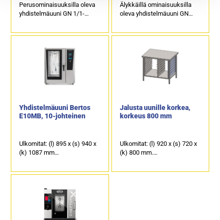
Perusominaisuuksilla oleva
Älykkäillä ominaisuuksilla
yhdistelmäuuni GN 1/1-
oleva yhdistelmäuuni GN
astioille.
1/1-astioille.
Johteikko uuniin on
Johteikko uuniin on
tilattavissa joko 5 x GN 1/1-
tilattavissa joko 10 x GN 1/1-
40 tai 4 x GN 1/1-65
40 tai 8 x GN 1/1-65
kapasiteetilla.
kapasiteetilla.
Ulkomitat: (l) 750 x (s) 783 x
Ulkomitat: (l) 750 x (s) 783 x
(k) 675 mm.
(k) 1010 mm.
Sähköteho: 9,3 kW / 400 V.
Sähköteho: 18,5 kW / 400 V.
Yhdistelmäuuni Bertos
Jalusta uunille korkea,
E10MB, 10-johteinen
korkeus 800 mm
Ulkomitat: (l) 895 x (s) 940 x
Ulkomitat: (l) 920 x (s) 720 x
(k) 1087 mm
(k) 800 mm.
Sähköteho: 18,5 kW / 400 V
Alla oikealla puolella johteet
(32 ampeeria)
GN 1/1 astioille.
Kapasiteetti 10 x GN 1/1.
Alla vasemmalla puolella
johteet 600 x 400 mm
leipomopelleille.
Tuotekoodi: 922.