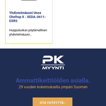
Yhdistelmäuuni Unox
Cheftop X - XEDA-0611-
EXRS
Huippuluokan pöytämallinen
yhdistelmäuuni
Kapasiteetti: 6 x GN 1/1
Mitat: 750 × 841 × 789 mm
Ammattikeittiöiden asialla.
29 vuoden kokemuksella ympäri Suomen
OTA YHTEYTTÄ ›