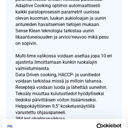
Adaptive Cooking optimoi automaattisesti
kaikki paistoprosessin parametrit uunissa
olevan kuorman, luukun aukioloajan ja uunin
antureiden havaitsemien tietojen mukaan.
Sense Klean teknologia tarkistaa uunin
likaantuneisuuden ja arvioi/neuvoo mikä pesu
on sopivin.
Multi-time valikossa voidaan asettaa jopa 10 eri
ajastinta ilmoittamaan kunkin ruokalajin
valmistumisesta.
Data Driven cooking, HACCP- ja uunitiedot
voidaan tarkistaa missä ja milloin tahansa.
Reseptejä voidaan luoda ja lähettää uuneihin.
Tekoäly muuttaa kulutustiedot hyödylliseksi
tiedoksi päivittäisen voiton lisäämiseksi.
Helppokäyttöinen 9,5″ kosketusnäytöllä
varustettu ohjauspaneeli.
384 kpl ohjelmapaikkoja.
Automaattinen puhaltimien pysäytys oven