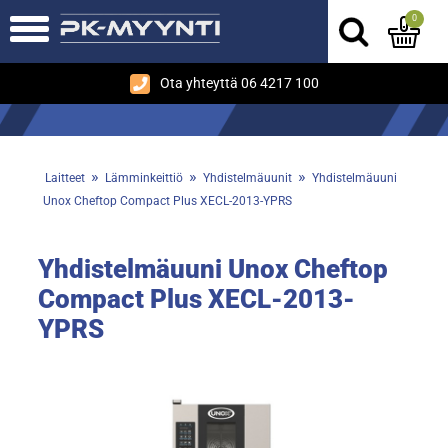
0
Ota yhteyttä 06 4217 100
»
»
»
Laitteet
Lämminkeittiö
Yhdistelmäuunit
Yhdistelmäuuni
Unox Cheftop Compact Plus XECL-2013-YPRS
Yhdistelmäuuni Unox Cheftop
Compact Plus XECL-2013-
YPRS