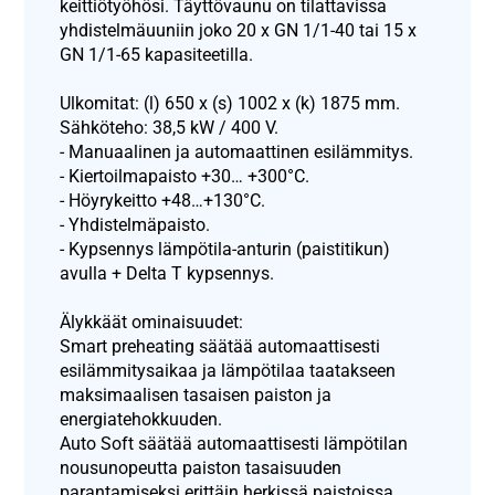
keittiötyöhösi. Täyttövaunu on tilattavissa
yhdistelmäuuniin joko 20 x GN 1/1-40 tai 15 x
GN 1/1-65 kapasiteetilla.
Ulkomitat: (l) 650 x (s) 1002 x (k) 1875 mm.
Sähköteho: 38,5 kW / 400 V.
- Manuaalinen ja automaattinen esilämmitys.
- Kiertoilmapaisto +30… +300°C.
- Höyrykeitto +48…+130°C.
- Yhdistelmäpaisto.
- Kypsennys lämpötila-anturin (paistitikun)
avulla + Delta T kypsennys.
Älykkäät ominaisuudet:
Smart preheating säätää automaattisesti
esilämmitysaikaa ja lämpötilaa taatakseen
maksimaalisen tasaisen paiston ja
energiatehokkuuden.
Auto Soft säätää automaattisesti lämpötilan
nousunopeutta paiston tasaisuuden
parantamiseksi erittäin herkissä paistoissa.