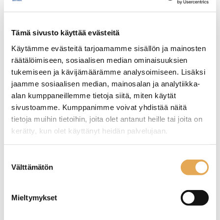
avatessa.
Uunissa on oveen integroitu LED-sisävalaistus.
Kammion pesujärjestelmä.
Tämä sivusto käyttää evästeitä
Wi-Fi yhteys.
Käytämme evästeitä tarjoamamme sisällön ja mainosten
USB-muistitikkupaikka materiaalin tuontia ja
vientiä varten.
räätälöimiseen, sosiaalisen median ominaisuuksien
Paino: 296 kg.
tukemiseen ja kävijämäärämme analysoimiseen. Lisäksi
jaamme sosiaalisen median, mainosalan ja analytiikka-
alan kumppaneillemme tietoja siitä, miten käytät
Näytä lisää tuotteita
sivustoamme. Kumppanimme voivat yhdistää näitä
Yhdistelmäuunit tuoteryhmästä
tietoja muihin tietoihin, joita olet antanut heille tai joita on
kerätty, kun olet käyttänyt heidän palvelujaan.
seinajoenpk-myynti.fi/tietosuoja/
Lisätietoja:
Suostumuksen
Välttämätön
valinta
Mieltymykset