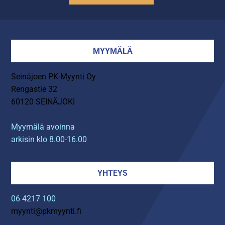
MYYMÄLÄ
Seinäjoen PK-Myynti Oy
Rengastie 32
60120 SEINÄJOKI
Myymälä avoinna
arkisin klo 8.00-16.00
YHTEYS
06 4217 100
myynti@pkmyynti.fi