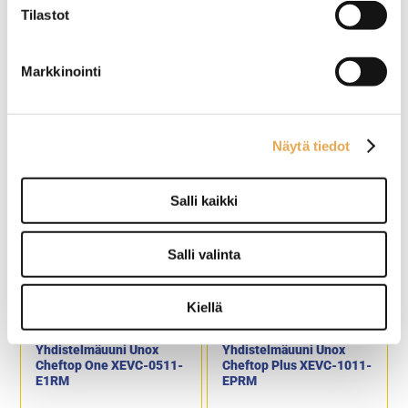
Tilastot
Tämäkin laite sopivasti
rahoituksella
Markkinointi
TUTUSTU ›
Näytä tiedot
Salli kaikki
Salli valinta
Kiellä
Yhdistelmäuuni Unox
Yhdistelmäuuni Unox
Cheftop One XEVC-0511-
Cheftop Plus XEVC-1011-
E1RM
EPRM