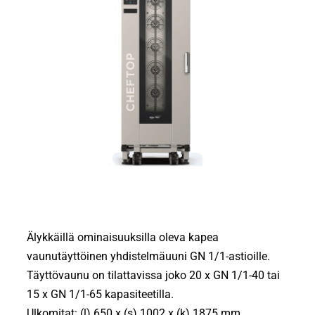
Älykkäillä ominaisuuksilla oleva kapea
vaunutäyttöinen yhdistelmäuuni GN 1/1-astioille.
Täyttövaunu on tilattavissa joko 20 x GN 1/1-40 tai
15 x GN 1/1-65 kapasiteetilla.
Ulkomitat: (l) 650 x (s) 1002 x (k) 1875 mm.