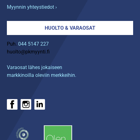
Myynnin yhteystiedot ›
HUOLTO & VARAOSAT
Puh.
044 5147 227
huolto@pkmyynti.fi
Varaosat lähes jokaiseen
markkinoilla oleviin merkkeihin.