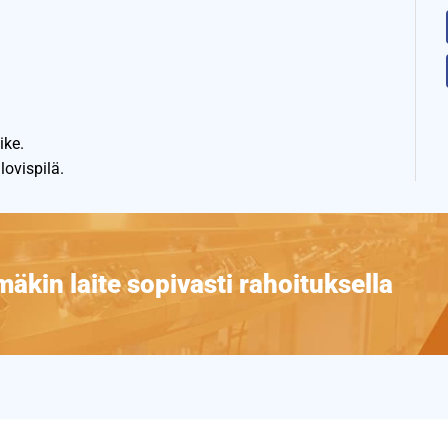
ike.
lovispilä.
äkin laite sopivasti rahoituksella