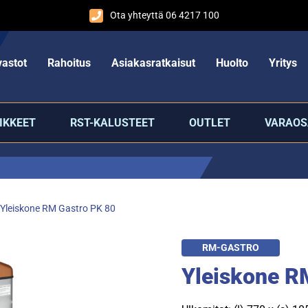
Ota yhteyttä 06 4217 100
astot
Rahoitus
Asiakasratkaisut
Huolto
Yritys
IKKEET
RST-KALUSTEET
OUTLET
VARAOS
Yleiskone RM Gastro PK 80
RM-GASTRO
Yleiskone R