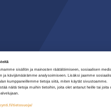
teitä
mamme sisällön ja mainosten räätälöimiseen, sosiaalisen medi
n ja kävijämäärämme analysoimiseen. Lisäksi jaamme sosiaali
alan kumppaneillemme tietoja siitä, miten käytät sivustoamme.
näitä tietoja muihin tietoihin, joita olet antanut heille tai joita 
palvelujaan.
nti.fi/tietosuoja/
teet
Kylmäsäilytys
Lämmin keittiö