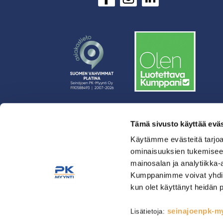
Tämä sivusto käyttää eväs
› Rahoitus
› Asiakasratkaisut
Käytämme evästeitä tarjoa
ominaisuuksien tukemisee
› Huolto
mainosalan ja analytiikka-
› Yritys
Kumppanimme voivat yhdistää 
› Yhteystiedot
kun olet käyttänyt heidän 
› Tietosuojaseloste
› Tilaus- ja toimitusehdot
seinajoenpk-myy
Lisätietoja:
Astianpesu & Esikäsittely
Kahvinvalmistus & Baarilait