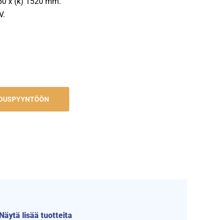
050 x (k) 1520 mm.
V.
JOUSPYYNTÖÖN
Näytä lisää tuotteita