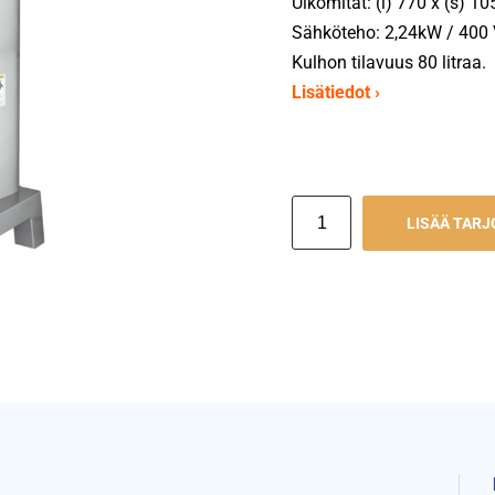
Ulkomitat: (l) 770 x (s) 1
Sähköteho: 2,24kW / 400 
Kulhon tilavuus 80 litraa.
Lisätiedot ›
LISÄÄ TAR