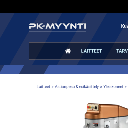
Kuv
LAITTEET
TARV
»
»
»
Laitteet
Astianpesu & esikäsittely
Yleiskoneet