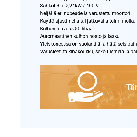
Sähköteho: 2,24kW / 400 V.
Neljällä eri nopeudella varustettu moottori.
Käyttö ajastimella tai jatkuvalla toiminnolla.
Kulhon tilavuus 80 litraa.
Automaattinen kulhon nosto ja lasku.
Yleiskoneessa on suojaritilä ja hätä-seis pain
Varusteet: taikinakoukku, sekoitusmela ja pal
Täm