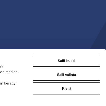
Salli kaikki
an
sen median,
Salli valinta
on kerätty,
Kiellä