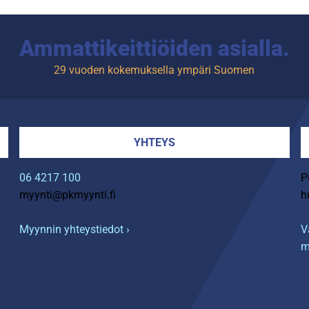
Ammattikeittiöiden asialla.
29 vuoden kokemuksella ympäri Suomen
YHTEYS
06 4217 100
P
myynti@pkmyynti.fi
h
Myynnin yhteystiedot ›
V
m