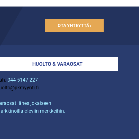
OTA YHTEYTTÄ ›
HUOLTO & VARAOSAT
uh.
044 5147 227
uolto@pkmyynti.fi
araosat lähes jokaiseen
arkkinoilla oleviin merkkeihin.