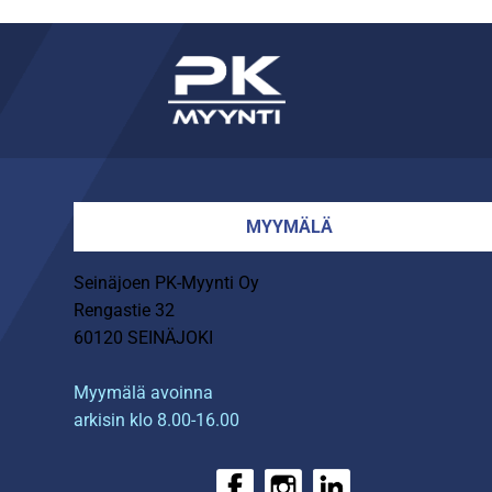
MYYMÄLÄ
Seinäjoen PK-Myynti Oy
Rengastie 32
60120 SEINÄJOKI
Myymälä avoinna
arkisin klo 8.00-16.00