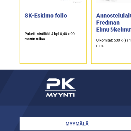
SK-Eskimo folio
Annostelulai
Fredman
Elmu®kelmut
Paketti sisältää 4 kpl 0,40 x 90
45 cm
metrin rullaa.
Ulkomitat: 530 x (s) 
mm.
MYYMÄLÄ