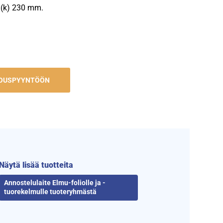
x (k) 230 mm.
JOUSPYYNTÖÖN
Näytä lisää tuotteita
Annostelulaite Elmu-foliolle ja -
tuorekelmulle tuoteryhmästä