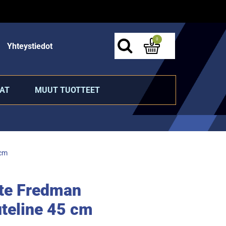
0
Yhteystiedot
AT
MUUT TUOTTEET
 cm
ite Fredman
eline 45 cm