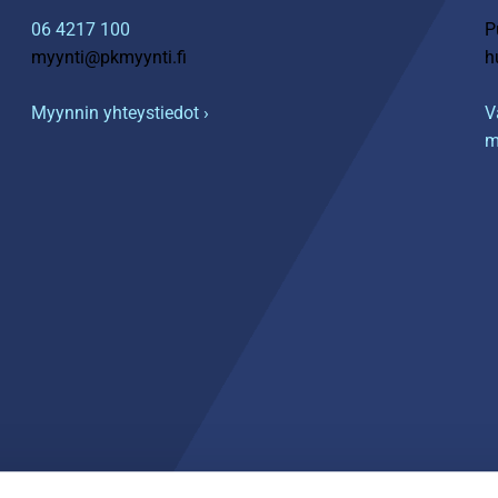
06 4217 100
P
myynti@pkmyynti.fi
h
Myynnin yhteystiedot ›
V
m