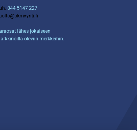
uh.
044 5147 227
uolto@pkmyynti.fi
araosat lähes jokaiseen
arkkinoilla oleviin merkkeihin.