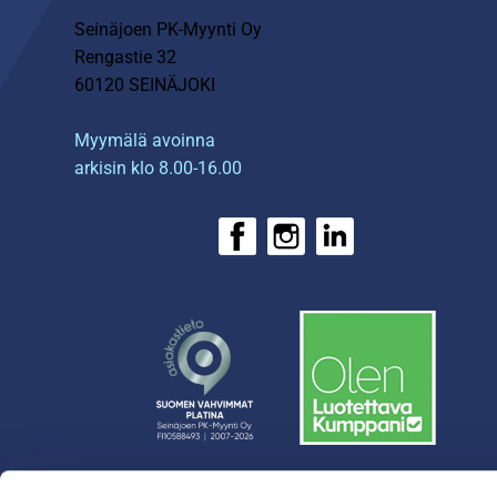
Seinäjoen PK-Myynti Oy
Rengastie 32
60120 SEINÄJOKI
Myymälä avoinna
arkisin klo 8.00-16.00