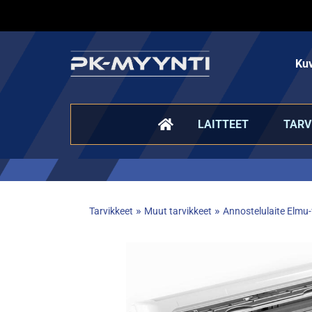
Kuv
LAITTEET
TARV
»
»
Tarvikkeet
Muut tarvikkeet
Annostelulaite Elmu-f