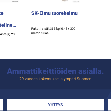
te
SK-Elmu tuorekelmu
eline
Paketti sisältää 3 kpl 0,45 x 300
metrin rullaa.
145 x (k) 230
Ammattikeittiöiden asialla.
29 vuoden kokemuksella ympäri Suomen
YHTEYS