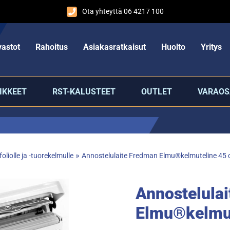
Ota yhteyttä 06 4217 100
astot
Rahoitus
Asiakasratkaisut
Huolto
Yritys
IKKEET
RST-KALUSTEET
OUTLET
VARAOS
»
oliolle ja -tuorekelmulle
Annostelulaite Fredman Elmu®kelmuteline 45
Annostelula
Elmu®kelmut