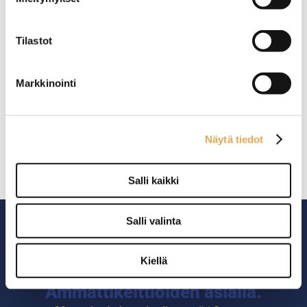
Tilastot
Markkinointi
SK-Eskimo folio
Näytä tiedot
Paketti sisältää 4 kpl 0,40 x
90 metrin rullaa.
Salli kaikki
Salli valinta
Kiellä
Ammattikeittiöiden asialla.