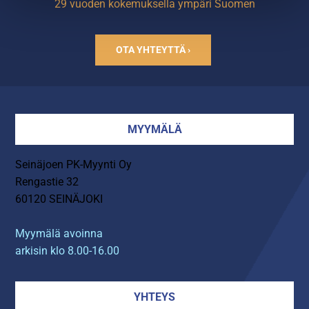
29 vuoden kokemuksella ympäri Suomen
OTA YHTEYTTÄ ›
MYYMÄLÄ
Seinäjoen PK-Myynti Oy
Rengastie 32
60120 SEINÄJOKI
Myymälä avoinna
arkisin klo 8.00-16.00
YHTEYS