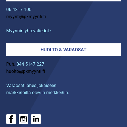
06 4217 100
myynti@pkmyynti.fi
Myynnin yhteystiedot ›
HUOLTO & VARAOSAT
Puh.
044 5147 227
huolto@pkmyynti.fi
Varaosat lähes jokaiseen
markkinoilla oleviin merkkeihin.