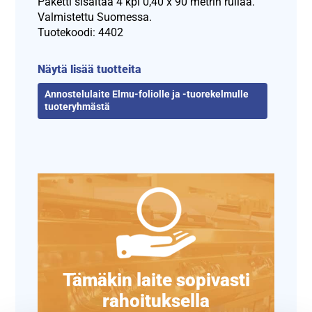
Paketti sisältää 4 kpl 0,40 x 90 metrin rullaa.
Valmistettu Suomessa.
Tuotekoodi: 4402
Näytä lisää tuotteita
Annostelulaite Elmu-foliolle ja -tuorekelmulle
tuoteryhmästä
Tämäkin laite sopivasti
rahoituksella