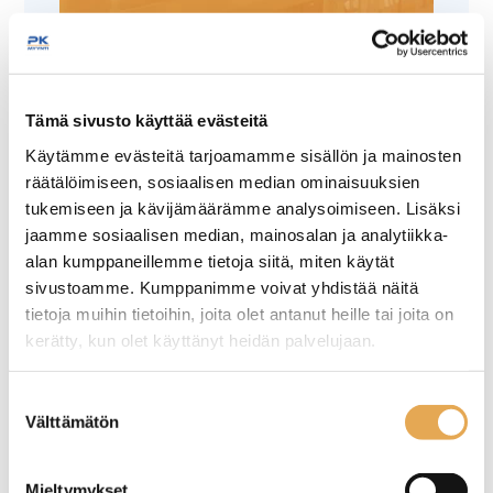
TUTUSTU ›
Tämä sivusto käyttää evästeitä
Käytämme evästeitä tarjoamamme sisällön ja mainosten
räätälöimiseen, sosiaalisen median ominaisuuksien
tukemiseen ja kävijämäärämme analysoimiseen. Lisäksi
jaamme sosiaalisen median, mainosalan ja analytiikka-
alan kumppaneillemme tietoja siitä, miten käytät
sivustoamme. Kumppanimme voivat yhdistää näitä
tietoja muihin tietoihin, joita olet antanut heille tai joita on
SK-Elmu tuorekelmu
Annostelulaite Fredman
kerätty, kun olet käyttänyt heidän palvelujaan.
Elmu®kelmuteline 45 cm
seinajoenpk-myynti.fi/tietosuoja/
Lisätietoja:
Suostumuksen
Paketti sisältää 3 kpl 0,45 x
Ulkomitat: 530 x (s) 145 x (k)
Välttämätön
valinta
300 metrin rullaa.
230 mm.
Mieltymykset