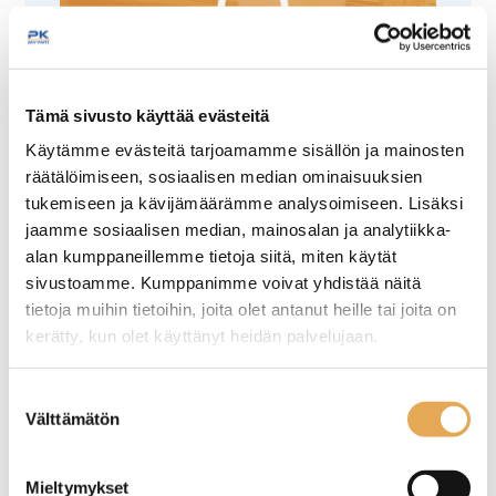
Tämäkin laite sopivasti
Tämä sivusto käyttää evästeitä
rahoituksella
Käytämme evästeitä tarjoamamme sisällön ja mainosten
räätälöimiseen, sosiaalisen median ominaisuuksien
tukemiseen ja kävijämäärämme analysoimiseen. Lisäksi
TUTUSTU ›
jaamme sosiaalisen median, mainosalan ja analytiikka-
alan kumppaneillemme tietoja siitä, miten käytät
sivustoamme. Kumppanimme voivat yhdistää näitä
tietoja muihin tietoihin, joita olet antanut heille tai joita on
kerätty, kun olet käyttänyt heidän palvelujaan.
seinajoenpk-myynti.fi/tietosuoja/
Lisätietoja:
Suostumuksen
Välttämätön
valinta
Mieltymykset