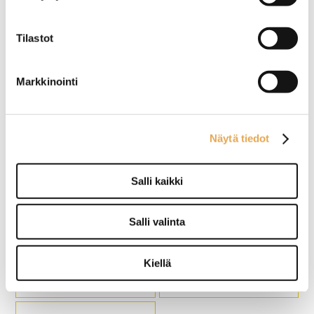
Astianpesukone Krupps
Jalusta Krupps ja GAM
Advance CH100+DP65,
astianpesukoneille, ilman
poistopumpulla
alahyllyä
Tilastot
Ulkomitat: (l) 622 x (s) 770 x
Soveltuu useammalle Krupps
(k) kupu kiinni 1435 / kupu
ja GAM
Markkinointi
auki 1900 mm.
luukkuastianpesukone
Sähköliitäntä: 6,74 kW / 400
mallille.
V.
Kuvasta poiketen jalustassa
Pesukorin koko 500 x 500
johteikko kolmelle
mm.
astianpesukorille.
Näytä tiedot
Avaa tarkemmat tuotetiedot,
josta näet eri mallien
soveltuvuuden.
Salli kaikki
Astianpesukone Krupps
Jalusta Krupps ja GAM
C537+DP45,
astianpesukoneille,
Salli valinta
poistopumpulla
alahyllyllä
Ulkomitat: (l) 585 x (s) 610 x
Soveltuu useammalle Krupps
Kiellä
(k) 815 mm.
ja GAM
Sähköliitäntä: 3,12 kW / 230
luukkuastianpesukone
V.
mallille.
Pesukorin koko 500 x 500
Jalustassa paikka kolmelle