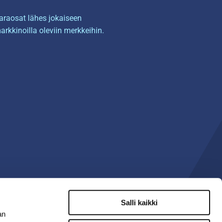
araosat lähes jokaiseen
arkkinoilla oleviin merkkeihin.
Salli kaikki
an