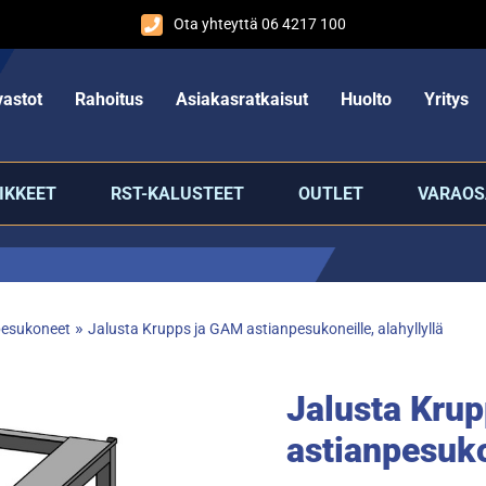
Ota yhteyttä 06 4217 100
astot
Rahoitus
Asiakasratkaisut
Huolto
Yritys
IKKEET
RST-KALUSTEET
OUTLET
VARAOS
»
pesukoneet
Jalusta Krupps ja GAM astianpesukoneille, alahyllyllä
Jalusta Kru
astianpesukon