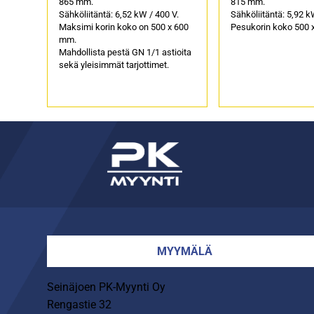
865 mm.
815 mm.
Sähköliitäntä: 6,52 kW / 400 V.
Sähköliitäntä: 5,92 k
Maksimi korin koko on 500 x 600
Pesukorin koko 500 
mm.
Mahdollista pestä GN 1/1 astioita
sekä yleisimmät tarjottimet.
MYYMÄLÄ
Seinäjoen PK-Myynti Oy
Rengastie 32