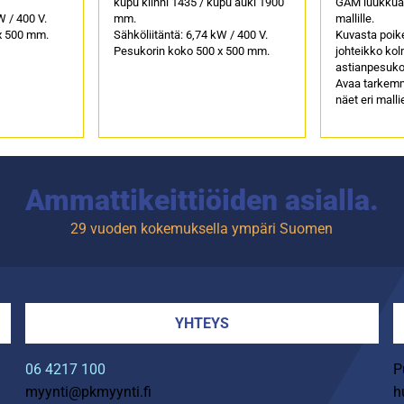
kupu kiinni 1435 / kupu auki 1900
GAM luukkua
W / 400 V.
mm.
mallille.
x 500 mm.
Sähköliitäntä: 6,74 kW / 400 V.
Kuvasta poik
Pesukorin koko 500 x 500 mm.
johteikko kol
astianpesukor
Avaa tarkemma
näet eri mall
Ammattikeittiöiden asialla.
29 vuoden kokemuksella ympäri Suomen
YHTEYS
06 4217 100
P
myynti@pkmyynti.fi
h