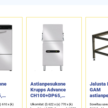
one
Astianpesukone
Jalusta 
Krupps Advance
GAM
,
CH100+DP65,
astianpe
lla
poistopumpulla
ilman al
s) 610 x (k)
Ulkomitat: (l) 622 x (s) 770 x (k)
Soveltuu use