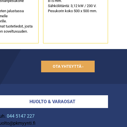
stianpesukone
815 mm.
Sähköliitäntä: 3,12 kW / 230 V.
eten jalustassa
Pesukorin koko 500 x 500 mm.
melle
ille.
t tuotetiedot, josta
ien soveltuvuuden.
OTA YHTEYTTÄ ›
HUOLTO & VARAOSAT
uh.
044 5147 227
uolto@pkmyynti.fi