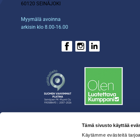
60120 SEINÄJOKI
Myymälä avoinna
arkisin klo 8.00-16.00
Tämä sivusto käyttää eväs
› Rahoitus
› Asiakasratkaisut
Käytämme evästeitä tarjoa