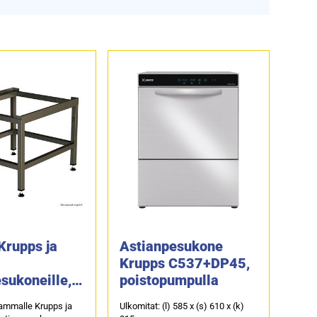
Krupps ja
Astianpesukone
Krupps C537+DP45,
sukoneille,
poistopumpulla
ahyllyä
ammalle Krupps ja
Ulkomitat: (l) 585 x (s) 610 x (k)