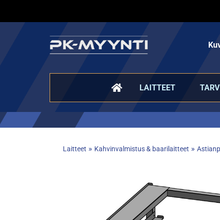
Kuv
LAITTEET
TARV
»
»
Laitteet
Kahvinvalmistus & baarilaitteet
Astian