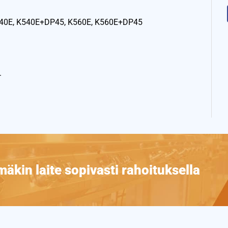
540E, K540E+DP45, K560E, K560E+DP45
.
äkin laite sopivasti rahoituksella