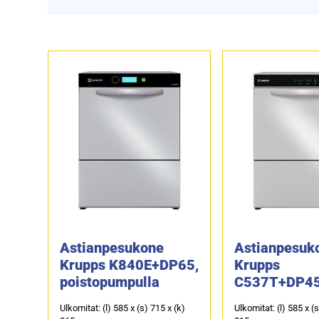
Astianpesukone
Astianpesuk
Krupps K840E+DP65,
Krupps
poistopumpulla
C537T+DP45
poistopumpu
Ulkomitat: (l) 585 x (s) 715 x (k)
Ulkomitat: (l) 585 x (