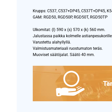
Krupps: C537, C537+DP45, C537T+DP45, K
GAM: RGD50, RGD50P, RGD50T, RGD50TP
Ulkomitat: (l) 590 x (s) 570 x (k) 560 mm.
Jalustassa paikka kolmelle astianpesukorille
Varustettu alahyllyllä.
Valmistusmateriaali ruostumaton teräs.
Muoviset säätöjalat. Säätö 40 mm.
Täm