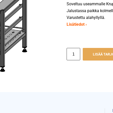
Soveltuu useammalle Krup
Jalustassa paikka kolmell
Varustettu alahyllyllä.
Lisätiedot ›
LISÄÄ TAR