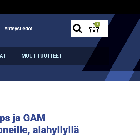
0
Yhteystiedot
AT
MUUT TUOTTEET
pps ja GAM
eille, alahyllyllä