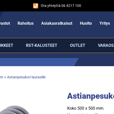
Ota yhteyttä 06 4217 100
astot
Rahoitus
Asiakasratkaisut
Huolto
Yritys
IKKEET
RST-KALUSTEET
OUTLET
VARAOS
»
it
Astianpesukori lautasille
Astianpesuko
Koko 500 x 500 mm.