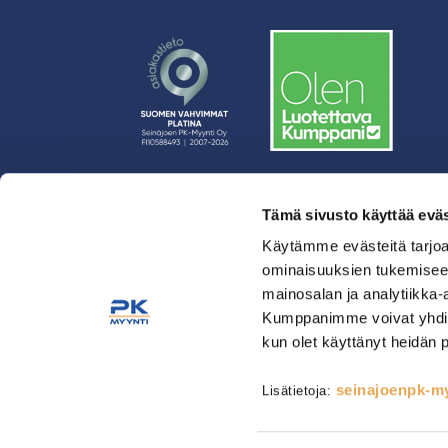
Tämä sivusto käyttää eväs
› Rahoitus
Käytämme evästeitä tarjoa
› Asiakasratkaisut
ominaisuuksien tukemisee
› Huolto
mainosalan ja analytiikka-
› Yritys
Kumppanimme voivat yhdistää 
› Yhteystiedot
kun olet käyttänyt heidän 
› Tietosuojaseloste
› Tilaus- ja toimitusehdot
seinajoenpk-myy
Lisätietoja:
Astianpesu & Esikäsittely
Kahvinvalmistus & Baarilait
Tarjoilulaitteet
Tarvikkeet