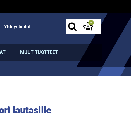
0
Yhteystiedot
AT
MUUT TUOTTEET
ri lautasille