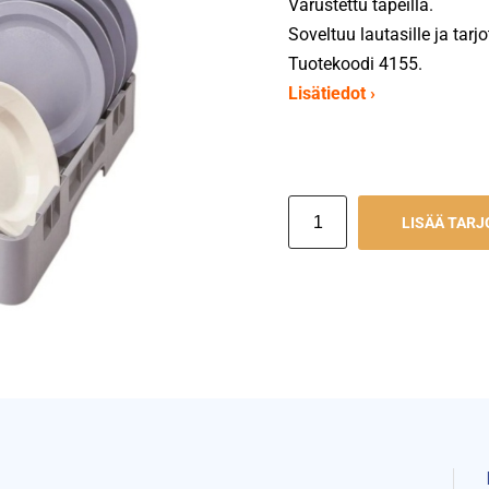
Varustettu tapeilla.
Soveltuu lautasille ja tarjo
Tuotekoodi 4155.
Lisätiedot ›
LISÄÄ TAR