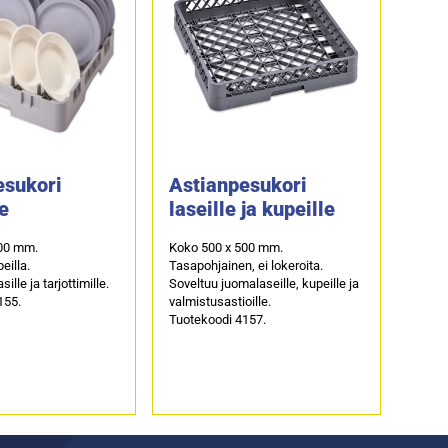
esukori
Astianpesukori
le
laseille ja kupeille
00 mm.
Koko 500 x 500 mm.
eilla.
Tasapohjainen, ei lokeroita.
ille ja tarjottimille.
Soveltuu juomalaseille, kupeille ja
155.
valmistusastioille.
Tuotekoodi 4157.