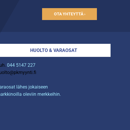
OTA YHTEYTTÄ ›
HUOLTO & VARAOSAT
uh.
044 5147 227
uolto@pkmyynti.fi
araosat lähes jokaiseen
arkkinoilla oleviin merkkeihin.