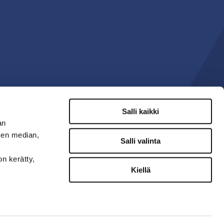
Salli kaikki
an
sen median,
Salli valinta
on kerätty,
Kiellä