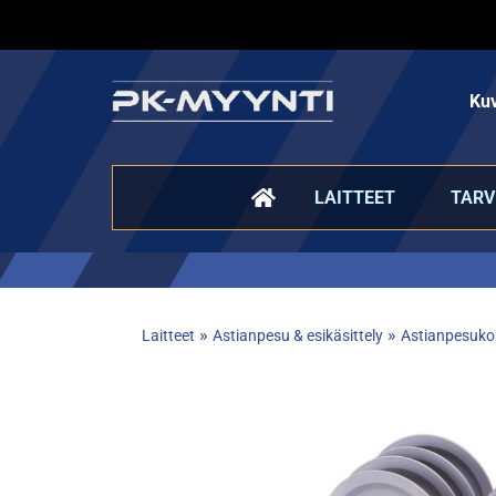
Kuv
LAITTEET
TARV
»
»
Laitteet
Astianpesu & esikäsittely
Astianpesukor