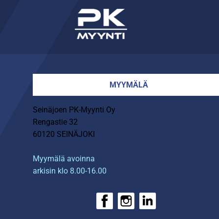
MYYMÄLÄ
Seinäjoen PK-Myynti Oy
Rengastie 32
60120 SEINÄJOKI
Myymälä avoinna
arkisin klo 8.00-16.00