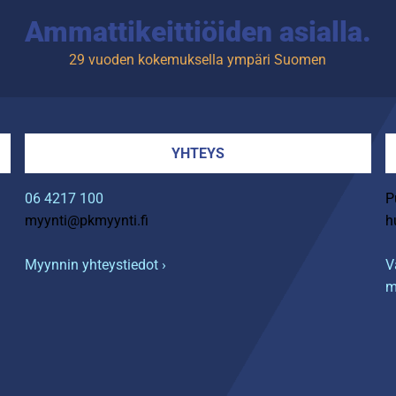
Ammattikeittiöiden asialla.
29 vuoden kokemuksella ympäri Suomen
YHTEYS
06 4217 100
P
myynti@pkmyynti.fi
h
Myynnin yhteystiedot ›
V
m