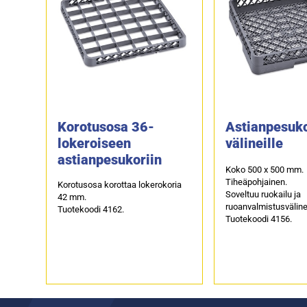
Korotusosa 36-
Astianpesuko
lokeroiseen
välineille
astianpesukoriin
Koko 500 x 500 mm.
Tiheäpohjainen.
Korotusosa korottaa lokerokoria
Soveltuu ruokailu ja
42 mm.
ruoanvalmistusvälinei
Tuotekoodi 4162.
Tuotekoodi 4156.