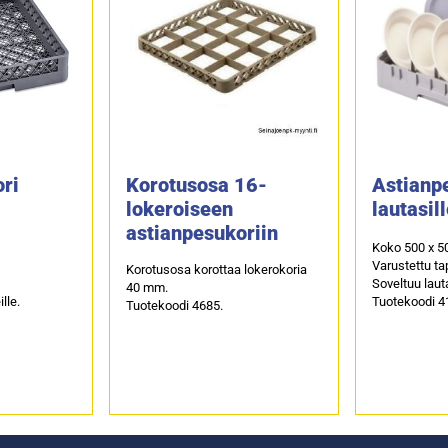
ri
Korotusosa 16-
Astianp
lokeroiseen
lautasil
astianpesukoriin
Koko 500 x 5
Varustettu tap
Korotusosa korottaa lokerokoria
Soveltuu lautas
40 mm.
lle.
Tuotekoodi 4
Tuotekoodi 4685.