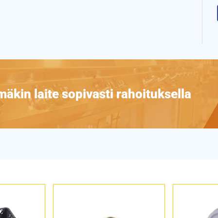
äkin laite sopivasti rahoituksella