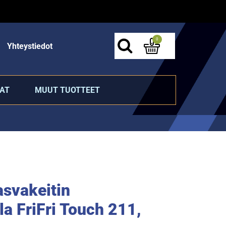
0
Yhteystiedot
AT
MUUT TUOTTEET
asvakeitin
la FriFri Touch 211,