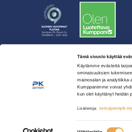
Tämä sivusto käyttää eväs
› Rahoitus
› Asiakasratkaisut
Käytämme evästeitä tarjoa
ominaisuuksien tukemisee
› Huolto
mainosalan ja analytiikka-
› Yritys
Kumppanimme voivat yhdistää 
› Yhteystiedot
kun olet käyttänyt heidän 
› Tietosuojaseloste
› Tilaus- ja toimitusehdot
seinajoenpk-myy
Lisätietoja:
Astianpesu & Esikäsittely
Kahvinvalmistus & Baarilait
Tarjoilulaitteet
Tarvikkeet
Suostumuksen
Välttämätön