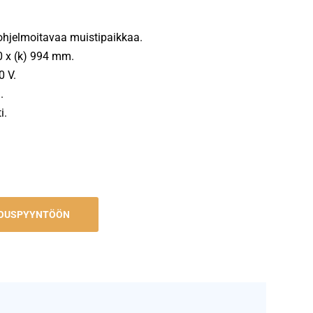
iohjelmoitavaa muistipaikkaa.
50 x (k) 994 mm.
0 V.
.
i.
JOUSPYYNTÖÖN