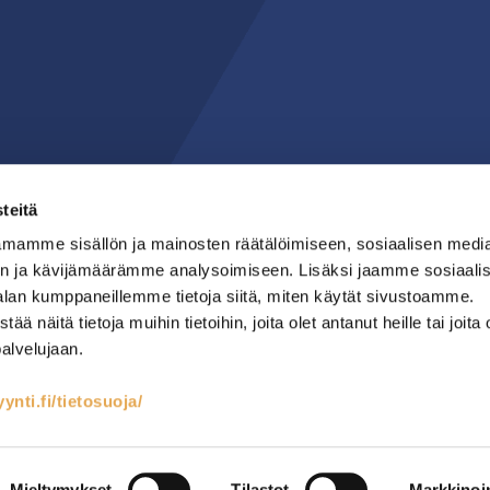
teitä
mamme sisällön ja mainosten räätälöimiseen, sosiaalisen medi
n ja kävijämäärämme analysoimiseen. Lisäksi jaamme sosiaali
alan kumppaneillemme tietoja siitä, miten käytät sivustoamme.
näitä tietoja muihin tietoihin, joita olet antanut heille tai joita 
palvelujaan.
nti.fi/tietosuoja/
teet
Kylmäsäilytys
Lämmin keittiö
RST-kalusteet
Mainostoimisto Semio
Mieltymykset
Tilastot
Markkinoin