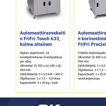
Automaattirasvakeiti
Automaattira
n FriFri Touch 633,
n korinostimi
kolme altainen
FriFri Precis
kaksi altain
Älykäs ohjelmointi, 24
Yhdellä ohjelmapaikal
esiohjelmoitavaa muistipaikkaa
Ulkomitat: (l) 400 x (
per allas.
994 mm.
Ulkomitat: (l) 592 x (s) 650 x (k)
Sähköliitäntä: 2 x 9,0
994 mm.
Öljytilavuus: 2 x 7,5 – 
Sähköliitäntä: 3 x 9,0 kW / 400 V.
Kapasiteetti: 2 x 20,0
Öljytilavuus: 3 x 7,5 – 9,0 litraa.
ranskanperunaa.
Kapasiteetti: 3 x 20 kg / tunti.