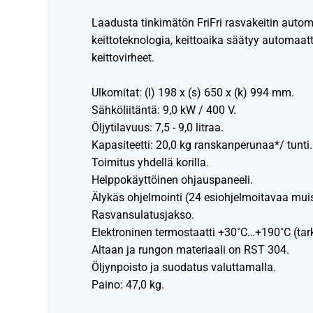
Laadusta tinkimätön FriFri rasvakeitin autom
keittoteknologia, keittoaika säätyy automaa
keittovirheet.
Ulkomitat: (l) 198 x (s) 650 x (k) 994 mm.
Sähköliitäntä: 9,0 kW / 400 V.
Öljytilavuus: 7,5 - 9,0 litraa.
Kapasiteetti: 20,0 kg ranskanperunaa*/ tunti.
Toimitus yhdellä korilla.
Helppokäyttöinen ohjauspaneeli.
Älykäs ohjelmointi (24 esiohjelmoitavaa mui
Rasvansulatusjakso.
Elektroninen termostaatti +30˚C…+190˚C (tar
Altaan ja rungon materiaali on RST 304.
Öljynpoisto ja suodatus valuttamalla.
Paino: 47,0 kg.