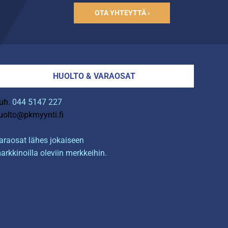
OTA YHTEYTTÄ ›
HUOLTO & VARAOSAT
uh.
044 5147 227
uolto@pkmyynti.fi
araosat lähes jokaiseen
arkkinoilla oleviin merkkeihin.