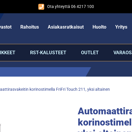
Ota yhteyttä 06 4217 100
astot
Rahoitus
Asiakasratkaisut
Huolto
Yritys
IKKEET
RST-KALUSTEET
OUTLET
VARAOS
attirasvakeitin korinostimella FriFri Touch 211, yksi altainen
Automaattir
korinostimel