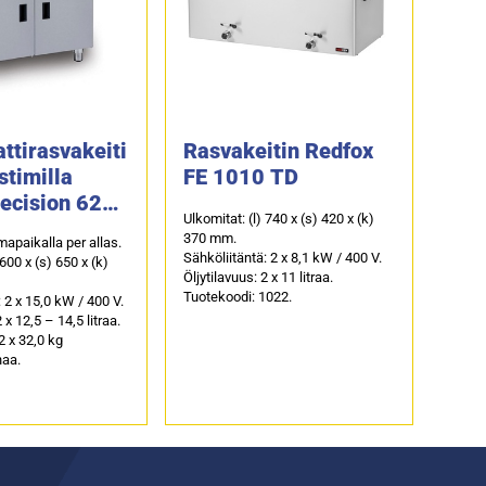
ttirasvakeiti
Rasvakeitin Redfox
stimilla
FE 1010 TD
recision 622,
Ulkomitat: (l) 740 x (s) 420 x (k)
tainen
370 mm.
mapaikalla per allas.
Sähköliitäntä: 2 x 8,1 kW / 400 V.
 600 x (s) 650 x (k)
Öljytilavuus: 2 x 11 litraa.
Tuotekoodi: 1022.
 2 x 15,0 kW / 400 V.
 x 12,5 – 14,5 litraa.
2 x 32,0 kg
aa.