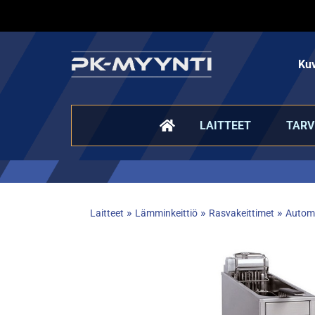
Kuv
LAITTEET
TARV
»
»
»
Laitteet
Lämminkeittiö
Rasvakeittimet
Automa