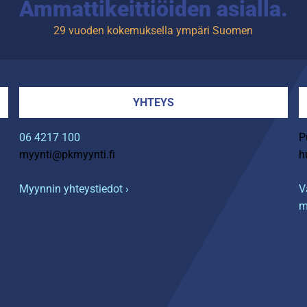
Ammattikeittiöiden asialla.
29 vuoden kokemuksella ympäri Suomen
YHTEYS
06 4217 100
P
myynti@pkmyynti.fi
h
Myynnin yhteystiedot ›
V
m