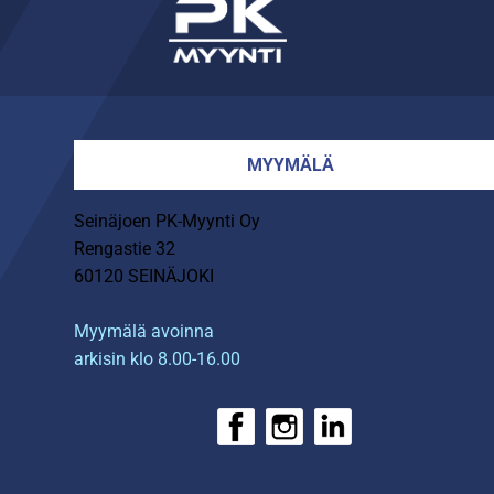
MYYMÄLÄ
Seinäjoen PK-Myynti Oy
Rengastie 32
60120 SEINÄJOKI
Myymälä avoinna
arkisin klo 8.00-16.00