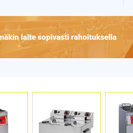
äkin laite sopivasti rahoituksella