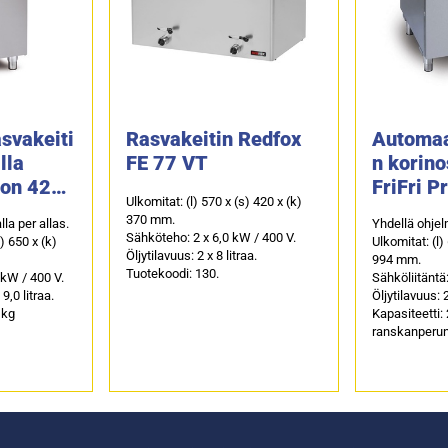
svakeiti
Rasvakeitin Redfox
Automaa
lla
FE 77 VT
n korino
ion 422,
FriFri P
Ulkomitat: (l) 570 x (s) 420 x (k)
en
kaksi al
370 mm.
la per allas.
Yhdellä ohjel
Sähköteho: 2 x 6,0 kW / 400 V.
s) 650 x (k)
Ulkomitat: (l)
Öljytilavuus: 2 x 8 litraa.
994 mm.
Tuotekoodi: 130.
 kW / 400 V.
Sähköliitäntä:
9,0 litraa.
Öljytilavuus: 2
 kg
Kapasiteetti: 
ranskanperun