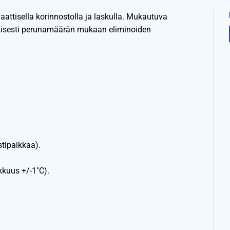
aattisella korinnostolla ja laskulla. Mukautuva
ttisesti perunamäärän mukaan eliminoiden
stipaikkaa).
kkuus +/-1˚C).