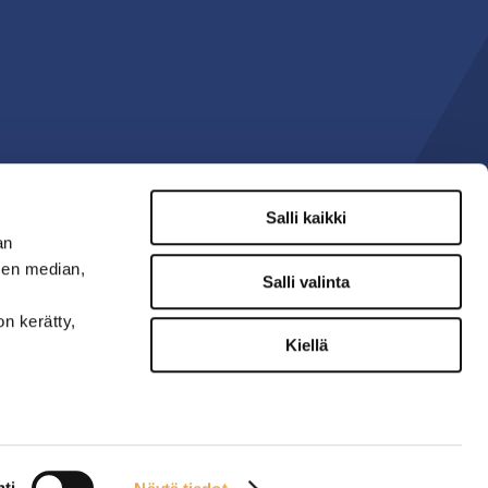
Salli kaikki
an
sen median,
Salli valinta
on kerätty,
Kiellä
ti