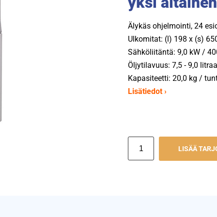
yksi altainen
Älykäs ohjelmointi, 24 es
Ulkomitat: (l) 198 x (s) 6
Sähköliitäntä: 9,0 kW / 40
Öljytilavuus: 7,5 - 9,0 litraa
Kapasiteetti: 20,0 kg / tunt
Lisätiedot ›
LISÄÄ TAR