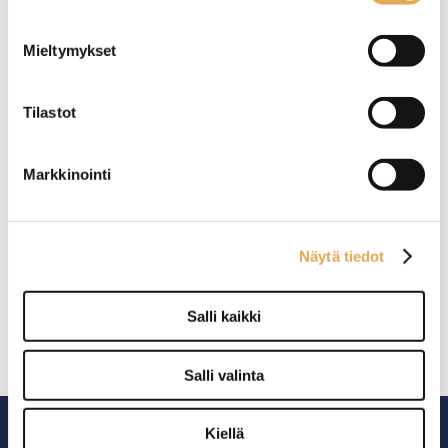
jalusta
viininjäähdytin Hendi
Mieltymykset
Mitat: 800 x 350 x (K)
293 mm
2-lämpötila vyöhykettä
Tilastot
Lämpötilaväli: 3 … 18 °C
Kapasiteetti 8-pulloa
Markkinointi
Näytä tiedot
Baarimatto 45 x 30 cm
Salli kaikki
Salli valinta
Kiellä