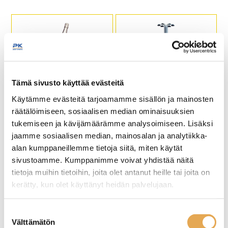
Tämä sivusto käyttää evästeitä
Viinipullonjäähdytin
Pullo- / annosteluteline
Käytämme evästeitä tarjoamamme sisällön ja mainosten
räätälöimiseen, sosiaalisen median ominaisuuksien
tukemiseen ja kävijämäärämme analysoimiseen. Lisäksi
jaamme sosiaalisen median, mainosalan ja analytiikka-
alan kumppaneillemme tietoja siitä, miten käytät
sivustoamme. Kumppanimme voivat yhdistää näitä
tietoja muihin tietoihin, joita olet antanut heille tai joita on
kerätty, kun olet käyttänyt heidän palvelujaan.
seinajoenpk-myynti.fi/tietosuoja/
Lisätietoja:
Suostumuksen
Viinipullonjäähdyttimen
Pöytämallinen
Välttämätön
valinta