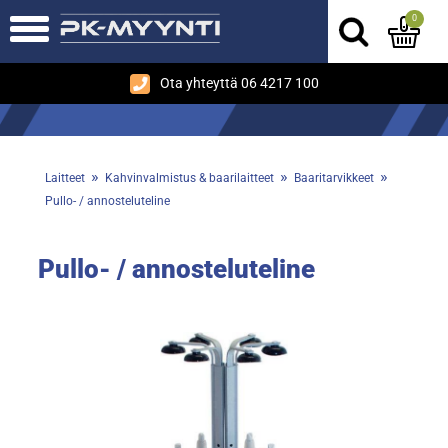
0
Ota yhteyttä 06 4217 100
»
»
»
Laitteet
Kahvinvalmistus & baarilaitteet
Baaritarvikkeet
Pullo- / annosteluteline
Pullo- / annosteluteline