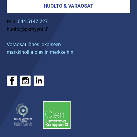
HUOLTO & VARAOSAT
Puh.
044 5147 227
huolto@pkmyynti.fi
Varaosat lähes jokaiseen
markkinoilla oleviin merkkeihin.