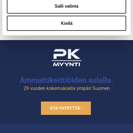
Salli valinta
Kiellä
Ammattikeittiöiden asialla.
29 vuoden kokemuksella ympäri Suomen
OTA YHTEYTTÄ ›