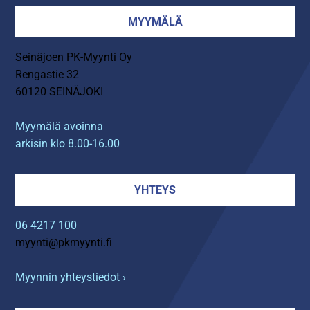
MYYMÄLÄ
Seinäjoen PK-Myynti Oy
Rengastie 32
60120 SEINÄJOKI
Myymälä avoinna
arkisin klo 8.00-16.00
YHTEYS
06 4217 100
myynti@pkmyynti.fi
Myynnin yhteystiedot ›