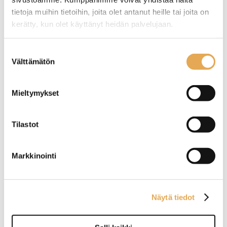
tietoja muihin tietoihin, joita olet antanut heille tai joita on
Tämäkin laite sopivasti
kerätty, kun olet käyttänyt heidän palvelujaan.
rahoituksella
seinajoenpk-myynti.fi/tietosuoja/
Lisätietoja:
Suostumuksen
Välttämätön
TUTUSTU ›
valinta
Mieltymykset
Tilastot
Markkinointi
Näytä tiedot
Baarimestarin työpöytä
Baarimestarin työpöytä
Restmec BMO 2400,
Restmec BM 2009
jääaltaalla ja
pullotelineellä