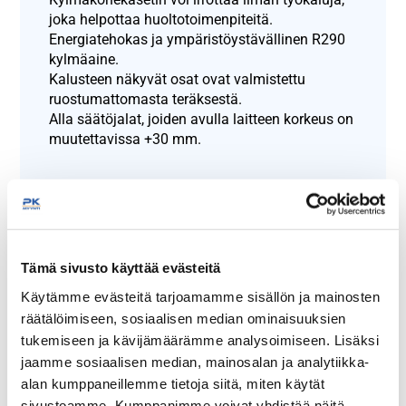
joka helpottaa huoltotoimenpiteitä.
Energiatehokas ja ympäristöystävällinen R290
kylmäaine.
Kalusteen näkyvät osat ovat valmistettu
ruostumattomasta teräksestä.
Alla säätöjalat, joiden avulla laitteen korkeus on
muutettavissa +30 mm.
Näytä lisää tuotteita
Baarimestarin työpöydät tuoteryhmästä
Tämä sivusto käyttää evästeitä
Käytämme evästeitä tarjoamamme sisällön ja mainosten
räätälöimiseen, sosiaalisen median ominaisuuksien
tukemiseen ja kävijämäärämme analysoimiseen. Lisäksi
jaamme sosiaalisen median, mainosalan ja analytiikka-
alan kumppaneillemme tietoja siitä, miten käytät
sivustoamme. Kumppanimme voivat yhdistää näitä