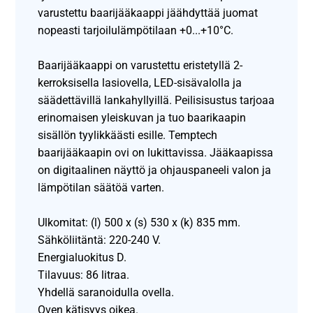
varustettu baarijääkaappi jäähdyttää juomat
nopeasti tarjoilulämpötilaan +0...+10°C.
Baarijääkaappi on varustettu eristetyllä 2-
kerroksisella lasiovella, LED-sisävalolla ja
säädettävillä lankahyllyillä. Peilisisustus tarjoaa
erinomaisen yleiskuvan ja tuo baarikaapin
sisällön tyylikkäästi esille. Temptech
baarijääkaapin ovi on lukittavissa. Jääkaapissa
on digitaalinen näyttö ja ohjauspaneeli valon ja
lämpötilan säätöä varten.
Ulkomitat: (l) 500 x (s) 530 x (k) 835 mm.
Sähköliitäntä: 220-240 V.
Energialuokitus D.
Tilavuus: 86 litraa.
Yhdellä saranoidulla ovella.
Oven kätisyys oikea.