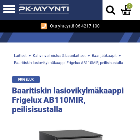
0
Ota yhteyttä 06 4217 100
»
»
»
Laitteet
Kahvinvalmistus & baarilaitteet
Baarijääkaapit
Baaritiskin lasiovikylmäkaappi Frigelux AB110MIR, peilisisustalla
FRIGELUX
Baaritiskin lasiovikylmäkaappi
Frigelux AB110MIR,
peilisisustalla