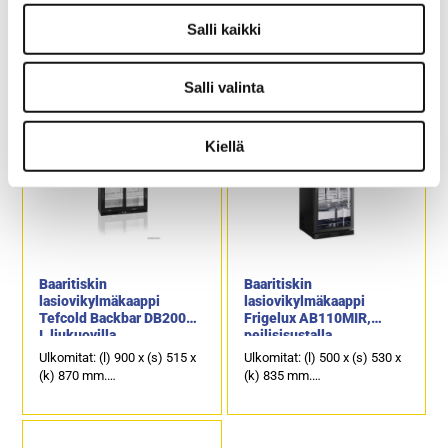
Baaritiskin
Baaritiskin
lasiovikylmäkaappi
lasiovikylmäkaappi
Salli kaikki
Tefcold Backbar DB300S-
Frigelux AB320MIR,
3-P, liukuovilla
peilisisustalla
Ulkomitat: (l) 1355 x (s) 515 x
Ulkomitat: (l) 1350 x (s) 520 x
Salli valinta
(k) 870 mm.
(k) 835 mm.
Brutto-/nettotilavuus: 300 /
Kolmella lasiliukuovella.
278 litraa.
Tilavuus: 241 litraa.
Kiellä
Lämpötila-alue +2...+10°C.
Sijoitettavissa työtason alle.
Baaritiskin
Baaritiskin
lasiovikylmäkaappi
lasiovikylmäkaappi
Tefcold Backbar DB200S-
Frigelux AB110MIR,
I, liukuovilla
peilisisustalla
Ulkomitat: (l) 900 x (s) 515 x
Ulkomitat: (l) 500 x (s) 530 x
(k) 870 mm.
(k) 835 mm.
Brutto-/nettotilavuus: 191 /
Yhdellä saranoidulla ovella.
183 litraa.
Tilavuus: 86 litraa.
Kylmäkaapin lämpötila-alue
Sijoitettavissa työtason alle.
+2...+10°C.