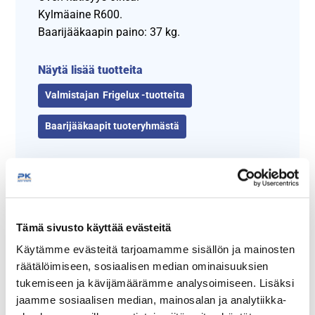
Kylmäaine R600.
Baarijääkaapin paino: 37 kg.
Näytä lisää tuotteita
Frigelux -tuotteita
Baarijääkaapit tuoteryhmästä
Frigeluxin juuret juontuvat 1930-luvulle, jonka valikoimasta
Tämä sivusto käyttää evästeitä
löytyy ammattikäyttöön tarkoitettuja kylmälaitteita. Yritys on
nykyään osa FRIO-konsernia.
Käytämme evästeitä tarjoamamme sisällön ja mainosten
räätälöimiseen, sosiaalisen median ominaisuuksien
tukemiseen ja kävijämäärämme analysoimiseen. Lisäksi
jaamme sosiaalisen median, mainosalan ja analytiikka-