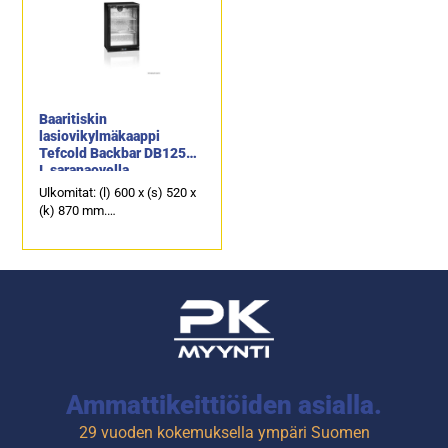
Baaritiskin
lasiovikylmäkaappi
Tefcold Backbar DB125H-
I, saranaovella
Ulkomitat: (l) 600 x (s) 520 x
(k) 870 mm.
Brutto-/nettotilavuus: 122 /
116 litraa.
Lämpötila-alue +2...+10°C.
Ammattikeittiöiden asialla.
29 vuoden kokemuksella ympäri Suomen