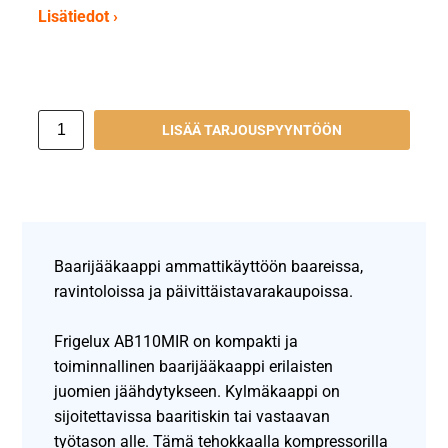
Lisätiedot ›
LISÄÄ TARJOUSPYYNTÖÖN
Baarijääkaappi ammattikäyttöön baareissa,
ravintoloissa ja päivittäistavarakaupoissa.
Frigelux AB110MIR on kompakti ja
toiminnallinen baarijääkaappi erilaisten
juomien jäähdytykseen. Kylmäkaappi on
sijoitettavissa baaritiskin tai vastaavan
työtason alle. Tämä tehokkaalla kompressorilla