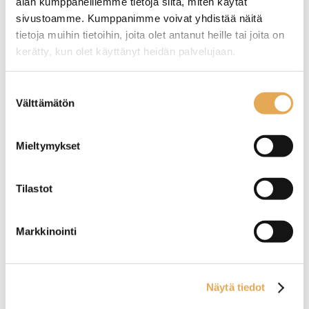
alan kumppaneillemme tietoja siitä, miten käytät
sivustoamme. Kumppanimme voivat yhdistää näitä
tietoja muihin tietoihin, joita olet antanut heille tai joita on
kerätty, kun olet käyttänyt heidän palvelujaan.
Tämäkin laite sopivasti
rahoituksella
seinajoenpk-myynti.fi/tietosuoja/
Lisätietoja:
Suostumuksen
Välttämätön
valinta
TUTUSTU ›
Mieltymykset
Tilastot
Markkinointi
Näytä tiedot