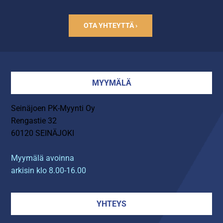
OTA YHTEYTTÄ ›
MYYMÄLÄ
Seinäjoen PK-Myynti Oy
Rengastie 32
60120 SEINÄJOKI
Myymälä avoinna
arkisin klo 8.00-16.00
YHTEYS