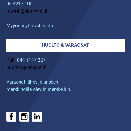
06 4217 100
myynti@pkmyynti.fi
Myynnin yhteystiedot ›
HUOLTO & VARAOSAT
Puh.
044 5147 227
huolto@pkmyynti.fi
Varaosat lähes jokaiseen
markkinoilla oleviin merkkeihin.