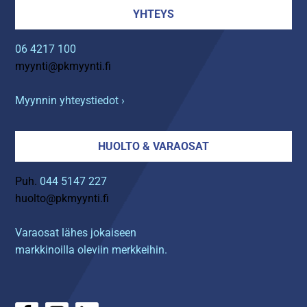
YHTEYS
06 4217 100
myynti@pkmyynti.fi
Myynnin yhteystiedot ›
HUOLTO & VARAOSAT
Puh.
044 5147 227
huolto@pkmyynti.fi
Varaosat lähes jokaiseen
markkinoilla oleviin merkkeihin.