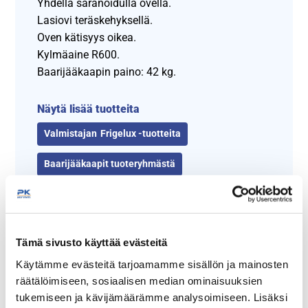
Yhdellä saranoidulla ovella.
Lasiovi teräskehyksellä.
Oven kätisyys oikea.
Kylmäaine R600.
Baarijääkaapin paino: 42 kg.
Näytä lisää tuotteita
Frigelux -tuotteita
Baarijääkaapit tuoteryhmästä
Tämä sivusto käyttää evästeitä
Frigeluxin juuret juontuvat 1930-luvulle, jonka valikoimasta
Käytämme evästeitä tarjoamamme sisällön ja mainosten
löytyy ammattikäyttöön tarkoitettuja kylmälaitteita. Yritys on
räätälöimiseen, sosiaalisen median ominaisuuksien
nykyään osa FRIO-konsernia.
tukemiseen ja kävijämäärämme analysoimiseen. Lisäksi