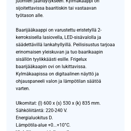
juomien jäähdytykseen. Kylmäkaappi on
sijoitettavissa baaritiskin tai vastaavan
työtason alle.
Baarijääkaappi on varustettu eristetyllä 2-
kerroksisella lasiovella, LED-sisävalolla ja
säädettävillä lankahyllyillä. Peilisisustus tarjoaa
erinomaisen yleiskuvan ja tuo baarikaapin
sisällön tyylikkäästi esille. Frigelux
baarijääkaapin ovi on lukittavissa.
Kylmäkaapissa on digitaalinen näyttö ja
ohjauspaneeli valon ja lämpötilan säätöä
varten.
Ulkomitat: (l) 600 x (s) 530 x (k) 835 mm.
Sähköliitäntä: 220-240 V.
Energialuokitus D.
Lämpötila-alue +0...+10°C.