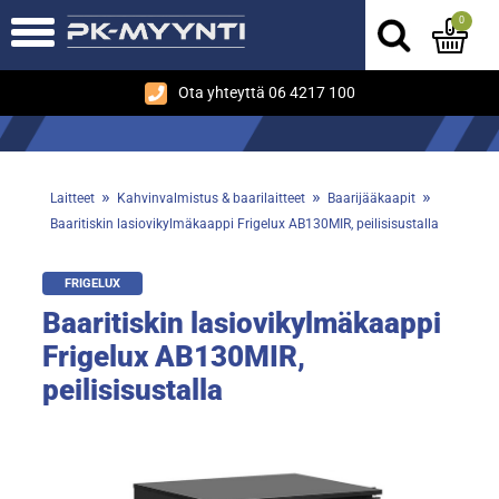
0
Ota yhteyttä 06 4217 100
»
»
»
Laitteet
Kahvinvalmistus & baarilaitteet
Baarijääkaapit
Baaritiskin lasiovikylmäkaappi Frigelux AB130MIR, peilisisustalla
FRIGELUX
Baaritiskin lasiovikylmäkaappi
Frigelux AB130MIR,
peilisisustalla