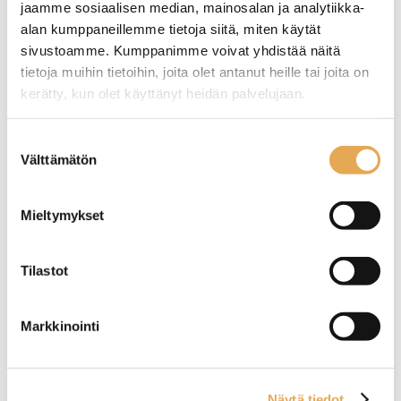
jaamme sosiaalisen median, mainosalan ja analytiikka-
alan kumppaneillemme tietoja siitä, miten käytät
sivustoamme. Kumppanimme voivat yhdistää näitä
tietoja muihin tietoihin, joita olet antanut heille tai joita on
kerätty, kun olet käyttänyt heidän palvelujaan.
Tämäkin laite sopivasti
seinajoenpk-myynti.fi/tietosuoja/
Lisätietoja:
Suostumuksen
Välttämätön
rahoituksella
valinta
TUTUSTU ›
Mieltymykset
Tilastot
Markkinointi
Näytä tiedot