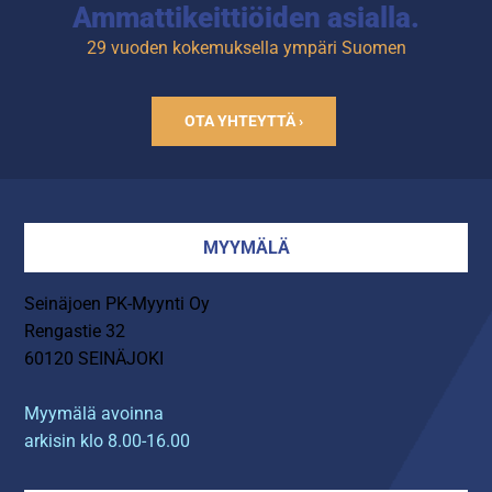
Ammattikeittiöiden asialla.
29 vuoden kokemuksella ympäri Suomen
OTA YHTEYTTÄ ›
MYYMÄLÄ
Seinäjoen PK-Myynti Oy
Rengastie 32
60120 SEINÄJOKI
Myymälä avoinna
arkisin klo 8.00-16.00