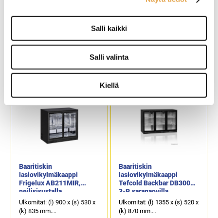
Salli kaikki
Baaritiskin
Baaritiskin
lasiovikylmäkaappi
lasiovikylmäkaappi
Tefcold Backbar DB200H-
Tefcold Backbar DB200S-
I, saranaovilla
I, liukuovilla
Salli valinta
Ulkomitat: (l) 900 x (s) 520 x
Ulkomitat: (l) 900 x (s) 515 x
(k) 870 mm.
(k) 870 mm.
Brutto-/nettotilavuus: 191 /
Brutto-/nettotilavuus: 191 /
Kiellä
183 litraa.
183 litraa.
Lämpötila-alue +2...+10°C.
Kylmäkaapin lämpötila-alue
+2...+10°C.
Baaritiskin
Baaritiskin
lasiovikylmäkaappi
lasiovikylmäkaappi
Frigelux AB211MIR,
Tefcold Backbar DB300H-
peilisisustalla
3-P, saranaovilla
Ulkomitat: (l) 900 x (s) 530 x
Ulkomitat: (l) 1355 x (s) 520 x
(k) 835 mm.
(k) 870 mm.