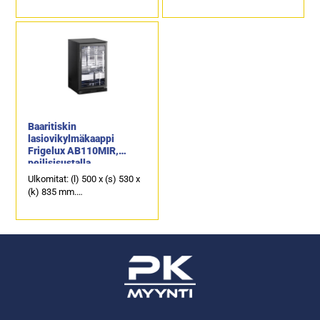
Kahdella lasiliukuovella.
Brutto-/nettotilavuus: 300 /
Tilavuus: 150 litraa.
278 litraa.
Sijoitettavissa työtason alle.
Lämpötila-alue +2...+10°C.
Baaritiskin
lasiovikylmäkaappi
Frigelux AB110MIR,
peilisisustalla
Ulkomitat: (l) 500 x (s) 530 x
(k) 835 mm.
Yhdellä saranoidulla ovella.
Tilavuus: 86 litraa.
Sijoitettavissa työtason alle.