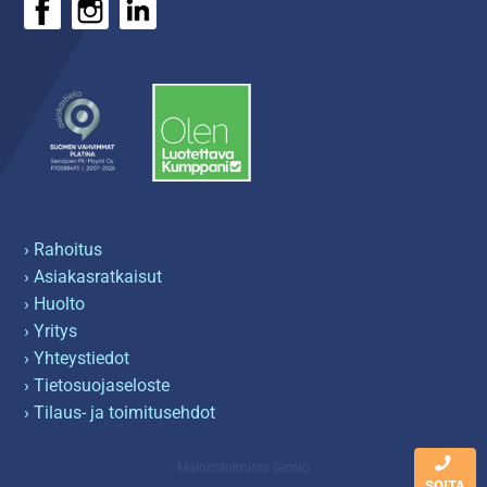
› Rahoitus
› Asiakasratkaisut
› Huolto
› Yritys
› Yhteystiedot
› Tietosuojaseloste
› Tilaus- ja toimitusehdot
Mainostoimisto Semio
SOITA