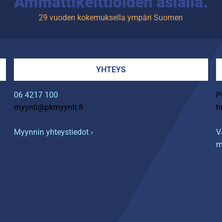
Ammattikeittiöiden asialla.
29 vuoden kokemuksella ympäri Suomen
YHTEYS
06 4217 100
P
myynti@pkmyynti.fi
h
Myynnin yhteystiedot ›
V
m