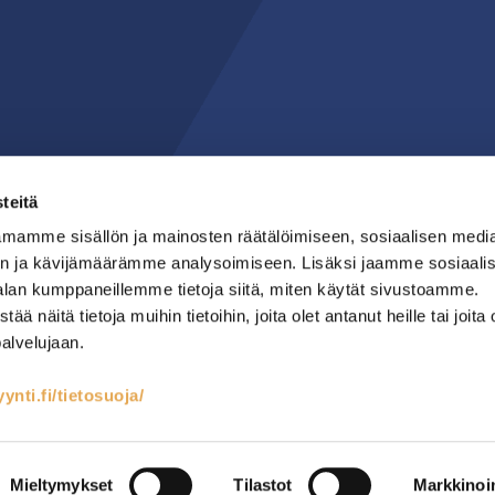
teitä
mamme sisällön ja mainosten räätälöimiseen, sosiaalisen medi
n ja kävijämäärämme analysoimiseen. Lisäksi jaamme sosiaali
alan kumppaneillemme tietoja siitä, miten käytät sivustoamme.
näitä tietoja muihin tietoihin, joita olet antanut heille tai joita 
palvelujaan.
nti.fi/tietosuoja/
teet
Kylmäsäilytys
Lämmin keittiö
RST-kalusteet
Mainostoimisto Semio
Mieltymykset
Tilastot
Markkinoin