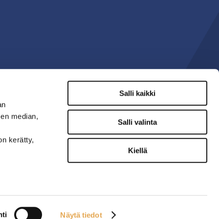
Salli kaikki
an
sen median,
Salli valinta
on kerätty,
Kiellä
ti
Näytä tiedot