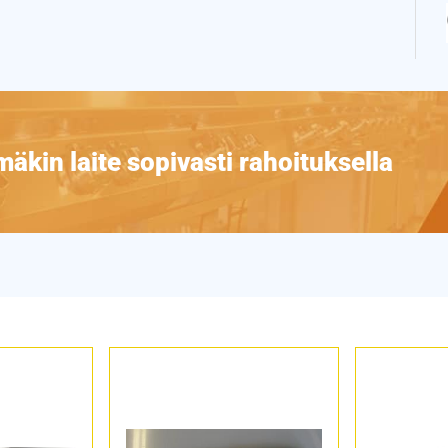
äkin laite sopivasti rahoituksella