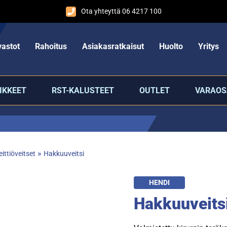
Ota yhteyttä 06 4217 100
astot
Rahoitus
Asiakasratkaisut
Huolto
Yritys
IKKEET
RST-KALUSTEET
OUTLET
VARAOS
»
eittiöveitset
Hakkuuveitsi
HENDI
Hakkuuveits