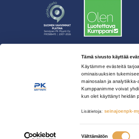
Tämä sivusto käyttää eväs
› Rahoitus
› Asiakasratkaisut
Käytämme evästeitä tarjoa
ominaisuuksien tukemisee
› Huolto
mainosalan ja analytiikka-
› Yritys
Kumppanimme voivat yhdistää 
› Yhteystiedot
kun olet käyttänyt heidän 
› Tietosuojaseloste
› Tilaus- ja toimitusehdot
seinajoenpk-myy
Lisätietoja:
Astianpesu & Esikäsittely
Kahvinvalmistus & Baarilait
Tarjoilulaitteet
Tarvikkeet
Suostumuksen
Välttämätön