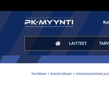
Kuv
LAITTEET
TARV
»
»
Tarvikkeet
Keittiövälineet
Veitsenteroittimet ja k