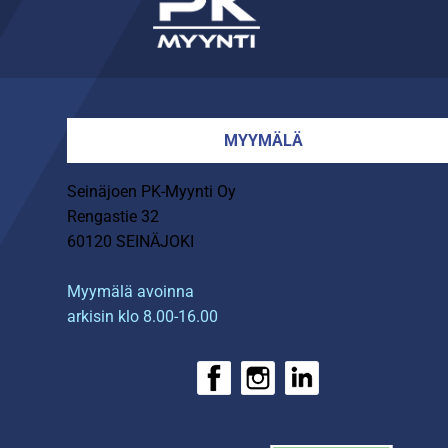
MYYMÄLÄ
Seinäjoen PK-Myynti Oy
Rengastie 32
60120 SEINÄJOKI
Myymälä avoinna
arkisin klo 8.00-16.00