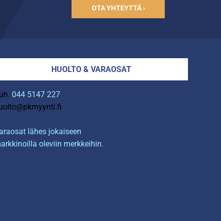
OTA YHTEYTTÄ ›
HUOLTO & VARAOSAT
uh.
044 5147 227
uolto@pkmyynti.fi
araosat lähes jokaiseen
arkkinoilla oleviin merkkeihin.