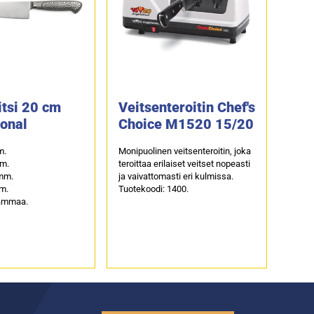
itsi 20 cm
Veitsenteroitin Chef's
ional
Choice M1520 15/20
m.
Monipuolinen veitsenteroitin, joka
m.
teroittaa erilaiset veitset nopeasti
mm.
ja vaivattomasti eri kulmissa.
m.
Tuotekoodi: 1400.
rammaa.