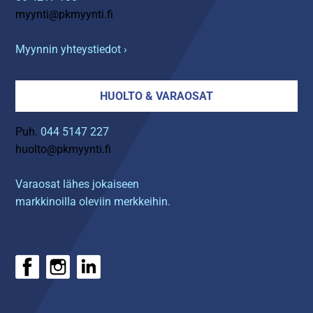
myynti@pkmyynti.fi
Myynnin yhteystiedot ›
HUOLTO & VARAOSAT
Puh.
044 5147 227
huolto@pkmyynti.fi
Varaosat lähes jokaiseen
markkinoilla oleviin merkkeihin.