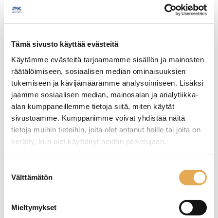
Tämäkin laite sopivasti
Tämä sivusto käyttää evästeitä
rahoituksella
Käytämme evästeitä tarjoamamme sisällön ja mainosten
räätälöimiseen, sosiaalisen median ominaisuuksien
TUTUSTU ›
tukemiseen ja kävijämäärämme analysoimiseen. Lisäksi
jaamme sosiaalisen median, mainosalan ja analytiikka-
alan kumppaneillemme tietoja siitä, miten käytät
sivustoamme. Kumppanimme voivat yhdistää näitä
tietoja muihin tietoihin, joita olet antanut heille tai joita on
kerätty, kun olet käyttänyt heidän palvelujaan.
seinajoenpk-myynti.fi/tietosuoja/
Lisätietoja:
Suostumuksen
Välttämätön
valinta
Mieltymykset
Jäähilekone Porkka KF
Jääpalakone Porkka KL