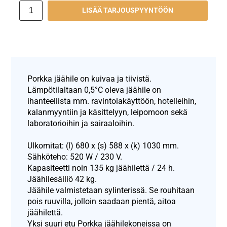
LISÄÄ TARJOUSPYYNTÖÖN
Porkka jäähile on kuivaa ja tiivistä.
Lämpötilaltaan 0,5°C oleva jäähile on
ihanteellista mm. ravintolakäyttöön, hotelleihin,
kalanmyyntiin ja käsittelyyn, leipomoon sekä
laboratorioihin ja sairaaloihin.
Ulkomitat: (l) 680 x (s) 588 x (k) 1030 mm.
Sähköteho: 520 W / 230 V.
Kapasiteetti noin 135 kg jäähilettä / 24 h.
Jäähilesäiliö 42 kg.
Jäähile valmistetaan sylinterissä. Se rouhitaan
pois ruuvilla, jolloin saadaan pientä, aitoa
jäähilettä.
Yksi suuri etu Porkka jäähilekoneissa on