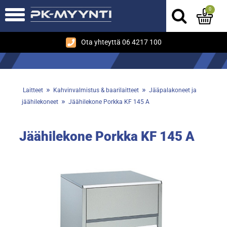
0
Ota yhteyttä 06 4217 100
»
»
Laitteet
Kahvinvalmistus & baarilaitteet
Jääpalakoneet ja
»
jäähilekoneet
Jäähilekone Porkka KF 145 A
Jäähilekone Porkka KF 145 A