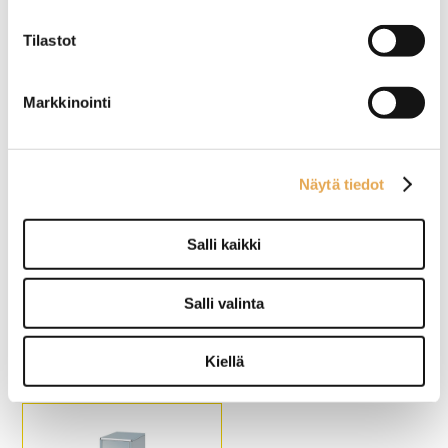
185 A
102A
Tilastot
Ulkomitat: (l) 953 x (s) 590 x
Ulkomitat: (l) 680 x (s) 600 x
(k) 921 mm.
(k) 1090 mm.
Kapasiteetti noin 175 kg
Kapasiteetti noin 88 kg jäitä /
Markkinointi
jäähilettä / 24 h.
24 h.
Jäähilesäiliö 60 kg.
Jääpalasäiliö 30 kg (n. 1650
kpl jääpaloja).
Näytä tiedot
Salli kaikki
Jääpalakone Porkka KL
Jääpalakone Porkka KL
72A
32AF
Salli valinta
Ulkomitat: (l) 680 x (s) 573 x
Ulkomitat: (l) 417 x (s) 531 x
(k) 1030 mm.
(k) 679 mm.
Kiellä
Kapasiteetti noin 70 kg jäitä /
Kapasiteetti noin 30 kg jäitä /
24 h.
24 h.
Jääpalasäiliö 30 kg (n. 1650
Jääpalasäiliö 11 kg (n. 600
kpl jääpaloja).
kpl jääpaloja).