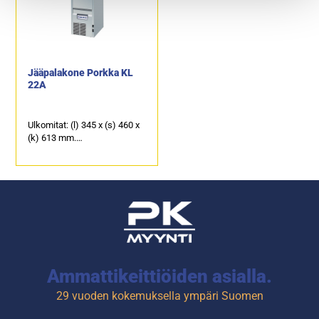
Porkka KL 32AF malli
soveltuu erinomaisesti
kapeisiin sijoituspaikkoihin.
Tässä mallissa
lauhdutusilman sisääntulo
Jääpalakone Porkka KL
että ulospuhallus tapahtuu
22A
edestä.
Ulkomitat: (l) 345 x (s) 460 x
(k) 613 mm.
Kapasiteetti noin 23 kg jäitä /
24 h.
Jääpalasäiliö 6,5 kg (n. 350
kpl jääpaloja).
Ammattikeittiöiden asialla.
29 vuoden kokemuksella ympäri Suomen