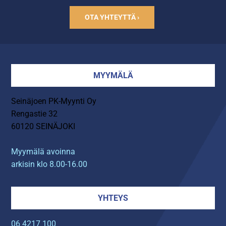
OTA YHTEYTTÄ ›
MYYMÄLÄ
Seinäjoen PK-Myynti Oy
Rengastie 32
60120 SEINÄJOKI
Myymälä avoinna
arkisin klo 8.00-16.00
YHTEYS
06 4217 100