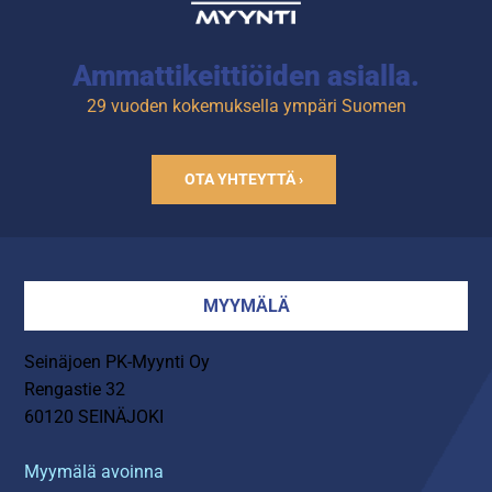
Ammattikeittiöiden asialla.
29 vuoden kokemuksella ympäri Suomen
OTA YHTEYTTÄ ›
MYYMÄLÄ
Seinäjoen PK-Myynti Oy
Rengastie 32
60120 SEINÄJOKI
Myymälä avoinna