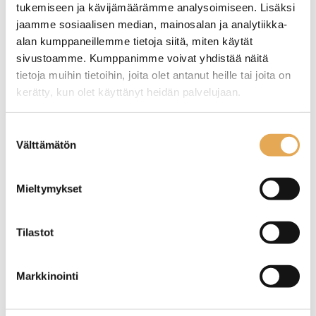
tukemiseen ja kävijämäärämme analysoimiseen. Lisäksi
jaamme sosiaalisen median, mainosalan ja analytiikka-
alan kumppaneillemme tietoja siitä, miten käytät
sivustoamme. Kumppanimme voivat yhdistää näitä
tietoja muihin tietoihin, joita olet antanut heille tai joita on
kerätty, kun olet käyttänyt heidän palvelujaan.
Ruokaveitsi Slate
Jälkiruokahaarukka
seinajoenpk-myynti.fi/tietosuoja/
Lisätietoja:
Suostumuksen
Hamburg Fresh
Välttämätön
valinta
Pituus 22,5cm
Pituus 14,5cm
Mieltymykset
Tilastot
Markkinointi
Jälkiruokahaarukka
Ruokaveitsi Hamburg