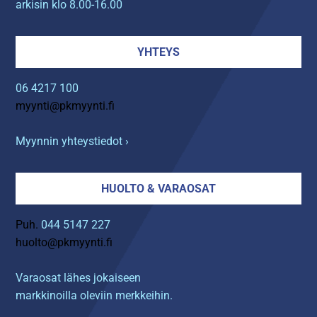
arkisin klo 8.00-16.00
YHTEYS
06 4217 100
myynti@pkmyynti.fi
Myynnin yhteystiedot ›
HUOLTO & VARAOSAT
Puh.
044 5147 227
huolto@pkmyynti.fi
Varaosat lähes jokaiseen
markkinoilla oleviin merkkeihin.