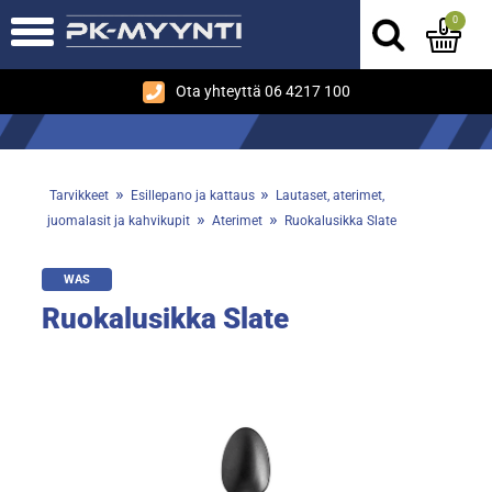
0
Ota yhteyttä 06 4217 100
»
»
Tarvikkeet
Esillepano ja kattaus
Lautaset, aterimet,
»
»
juomalasit ja kahvikupit
Aterimet
Ruokalusikka Slate
WAS
Ruokalusikka Slate