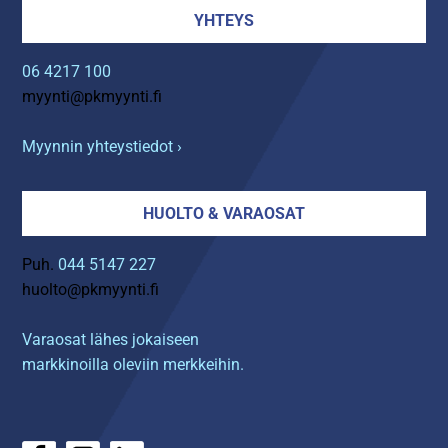
YHTEYS
06 4217 100
myynti@pkmyynti.fi
Myynnin yhteystiedot ›
HUOLTO & VARAOSAT
Puh.
044 5147 227
huolto@pkmyynti.fi
Varaosat lähes jokaiseen
markkinoilla oleviin merkkeihin.