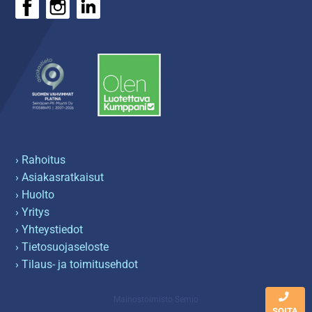
› Rahoitus
› Asiakasratkaisut
› Huolto
› Yritys
› Yhteystiedot
› Tietosuojaseloste
› Tilaus- ja toimitusehdot
Mainostoimisto Semio
SOITA