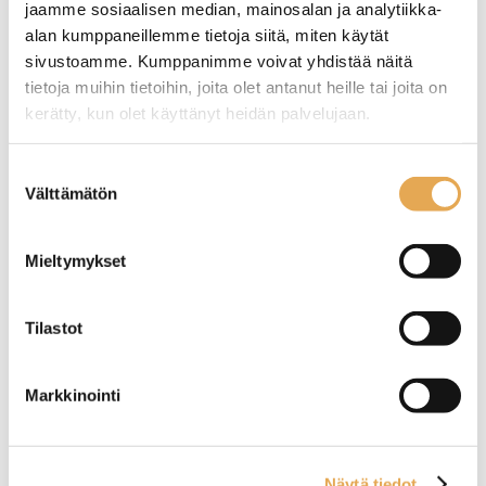
jaamme sosiaalisen median, mainosalan ja analytiikka-
alan kumppaneillemme tietoja siitä, miten käytät
sivustoamme. Kumppanimme voivat yhdistää näitä
tietoja muihin tietoihin, joita olet antanut heille tai joita on
kerätty, kun olet käyttänyt heidän palvelujaan.
Jälkiruokahaarukka Onyx
Ruokaveitsi Slate
Blush
seinajoenpk-myynti.fi/tietosuoja/
Lisätietoja:
Suostumuksen
Välttämätön
valinta
Pituus 14,5cm
Pituus 22,5cm
Mieltymykset
Tilastot
Markkinointi
Ruokaveitsi Onyx Blush
Ruokahaarukka Alex
Näytä tiedot