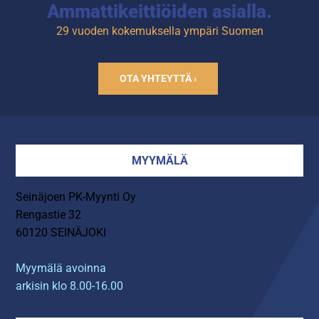
Ammattikeittiöiden asialla.
29 vuoden kokemuksella ympäri Suomen
OTA YHTEYTTÄ ›
MYYMÄLÄ
Seinäjoen PK-Myynti Oy
Rengastie 32
60120 SEINÄJOKI
Myymälä avoinna
arkisin klo 8.00-16.00