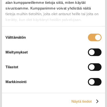
alan kumppaneillemme tietoja siitä, miten käytät
sivustoamme. Kumppanimme voivat yhdistää näitä
tietoja muihin tietoihin, joita olet antanut heille tai joita on
kerätty, kun olet käyttänyt heidän palvelujaan.
Tämäkin laite sopivasti
seinajoenpk-myynti.fi/tietosuoja/
Lisätietoja:
rahoituksella
Suostumuksen
Välttämätön
valinta
TUTUSTU ›
Mieltymykset
Tilastot
Markkinointi
Näytä tiedot