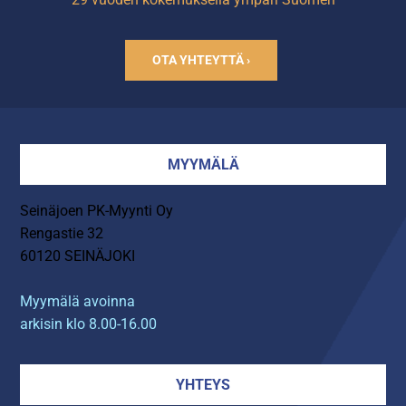
OTA YHTEYTTÄ ›
MYYMÄLÄ
Seinäjoen PK-Myynti Oy
Rengastie 32
60120 SEINÄJOKI
Myymälä avoinna
arkisin klo 8.00-16.00
YHTEYS