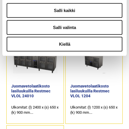
Juomavetolaatikosto
Juomavetolaatikosto
lasiluukuilla Restmec
lasiluukuilla Restmec
Salli kaikki
VLOL 1614
VLOL 1606
Ulkomitat: (l) 1600 x (s) 650 x
Ulkomitat: (l) 1600 x (s) 650 x
Salli valinta
(k) 900 mm.
(k) 900 mm.
Sähköteho: 0,6 kW / 230 V.
Sähköteho: 0,6 kW / 230 V.
Kalusteen päällä on
Kalusteen päällä on
Kiellä
ruostumattomasta
ruostumattomasta
teräksestä oleva
teräksestä oleva
työskentelytaso.
työskentelytaso.
1 kpl kylmäkaappi ja 4 kpl
6 kpl vetolaatikkoja, joissa
vetolaatikkoja, joissa
läpinäkyvä etuosa sekä
läpinäkyvä etuosa sekä
valaistus tuotteille.
valaistus tuotteille.
Juomavetolaatikosto
Juomavetolaatikosto
lasiluukuilla Restmec
lasiluukuilla Restmec
VLOL 24010
VLOL 1204
Ulkomitat: (l) 2400 x (s) 650 x
Ulkomitat: (l) 1200 x (s) 650 x
(k) 900 mm.
(k) 900 mm.
Sähköteho: 0,6 kW / 230 V.
Sähköteho: 0,4 kW / 230 V.
Kalusteen päällä on
Kalusteen päällä on
ruostumattomasta
ruostumattomasta