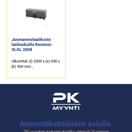
teräksestä oleva
teräksestä oleva
työskentelytaso.
työskentelytaso.
10 kpl vetolaatikkoja, joissa
4 kpl vetolaatikkoja, joissa
läpinäkyvä etuosa sekä
läpinäkyvä etuosa sekä
valaistus tuotteille.
valaistus tuotteille.
Juomavetolaatikosto
lasiluukuilla Restmec
VLOL 2008
Ulkomitat: (l) 2000 x (s) 650 x
(k) 900 mm.
Sähköteho: 0,6 kW / 230 V.
Kalusteen päällä on
ruostumattomasta
teräksestä oleva
työskentelytaso.
8 kpl vetolaatikkoja, joissa
läpinäkyvä etuosa sekä
valaistus tuotteille.
Ammattikeittiöiden asialla.
29 vuoden kokemuksella ympäri Suomen