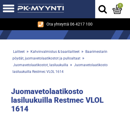
0
Ota yhteyttä 06 4217 100
»
»
Laitteet
Kahvinvalmistus & baarilaitteet
Baarimestarin
»
pöydät, juomavetolaatikostot ja pulloaltaat
»
Juomavetolaatikostot, lasiluukuilla
Juomavetolaatikosto
lasiluukuilla Restmec VLOL 1614
Juomavetolaatikosto
lasiluukuilla Restmec VLOL
1614