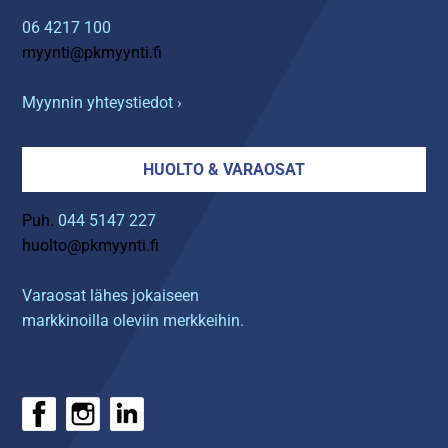
06 4217 100
myynti@pkmyynti.fi
Myynnin yhteystiedot ›
HUOLTO & VARAOSAT
Puh.
044 5147 227
huolto@pkmyynti.fi
Varaosat lähes jokaiseen
markkinoilla oleviin merkkeihin.