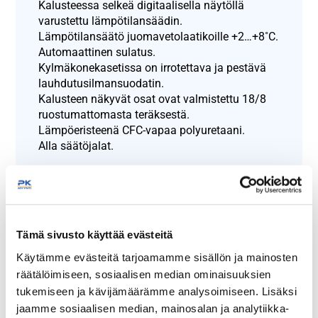
Kalusteessa selkeä digitaalisella näytöllä
varustettu lämpötilansäädin.
Lämpötilansäätö juomavetolaatikoille +2…+8˚C.
Automaattinen sulatus.
Kylmäkonekasetissa on irrotettava ja pestävä
lauhdutusilmansuodatin.
Kalusteen näkyvät osat ovat valmistettu 18/8
ruostumattomasta teräksestä.
Lämpöeristeenä CFC-vapaa polyuretaani.
Alla säätöjalat.
Näytä lisää tuotteita
Juomavetolaatikostot, lasiluukuilla
tuoteryhmästä
Tämä sivusto käyttää evästeitä
Käytämme evästeitä tarjoamamme sisällön ja mainosten
räätälöimiseen, sosiaalisen median ominaisuuksien
tukemiseen ja kävijämäärämme analysoimiseen. Lisäksi
jaamme sosiaalisen median, mainosalan ja analytiikka-