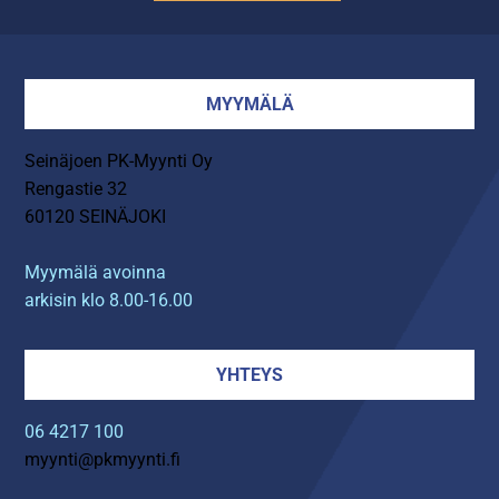
MYYMÄLÄ
Seinäjoen PK-Myynti Oy
Rengastie 32
60120 SEINÄJOKI
Myymälä avoinna
arkisin klo 8.00-16.00
YHTEYS
06 4217 100
myynti@pkmyynti.fi