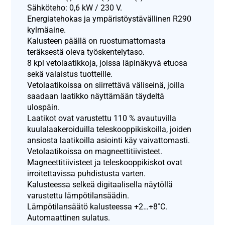
Sähköteho: 0,6 kW / 230 V.
Energiatehokas ja ympäristöystävällinen R290
kylmäaine.
Kalusteen päällä on ruostumattomasta
teräksestä oleva työskentelytaso.
8 kpl vetolaatikkoja, joissa läpinäkyvä etuosa
sekä valaistus tuotteille.
Vetolaatikoissa on siirrettävä väliseinä, joilla
saadaan laatikko näyttämään täydeltä
ulospäin.
Laatikot ovat varustettu 110 % avautuvilla
kuulalaakeroiduilla teleskooppikiskoilla, joiden
ansiosta laatikoilla asiointi käy vaivattomasti.
Vetolaatikoissa on magneettitiivisteet.
Magneettitiivisteet ja teleskooppikiskot ovat
irroitettavissa puhdistusta varten.
Kalusteessa selkeä digitaalisella näytöllä
varustettu lämpötilansäädin.
Lämpötilansäätö kalusteessa +2…+8˚C.
Automaattinen sulatus.