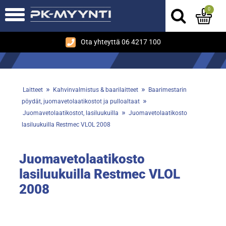
0
Ota yhteyttä 06 4217 100
»
»
Laitteet
Kahvinvalmistus & baarilaitteet
Baarimestarin
»
pöydät, juomavetolaatikostot ja pulloaltaat
»
Juomavetolaatikostot, lasiluukuilla
Juomavetolaatikosto
lasiluukuilla Restmec VLOL 2008
Juomavetolaatikosto
lasiluukuilla Restmec VLOL
2008