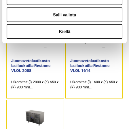
Ulkomitat: (l) 2400 x (s) 650 x
Ulkomitat: (l) 1600 x (s) 650 x
(k) 900 mm.
(k) 900 mm.
Sähköteho: 0,6 kW / 230 V.
Sähköteho: 0,6 kW / 230 V.
Salli valinta
Kalusteen päällä on
Kalusteen päällä on
ruostumattomasta
ruostumattomasta
teräksestä oleva
teräksestä oleva
Kiellä
työskentelytaso.
työskentelytaso.
10 kpl vetolaatikkoja, joissa
6 kpl vetolaatikkoja, joissa
läpinäkyvä etuosa sekä
läpinäkyvä etuosa sekä
valaistus tuotteille.
valaistus tuotteille.
Juomavetolaatikosto
Juomavetolaatikosto
lasiluukuilla Restmec
lasiluukuilla Restmec
VLOL 2008
VLOL 1614
Ulkomitat: (l) 2000 x (s) 650 x
Ulkomitat: (l) 1600 x (s) 650 x
(k) 900 mm.
(k) 900 mm.
Sähköteho: 0,6 kW / 230 V.
Sähköteho: 0,6 kW / 230 V.
Kalusteen päällä on
Kalusteen päällä on
ruostumattomasta
ruostumattomasta
teräksestä oleva
teräksestä oleva
työskentelytaso.
työskentelytaso.
8 kpl vetolaatikkoja, joissa
1 kpl kylmäkaappi ja 4 kpl
läpinäkyvä etuosa sekä
vetolaatikkoja, joissa
valaistus tuotteille.
läpinäkyvä etuosa sekä