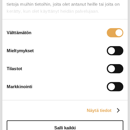
tietoja muihin tietoihin, joita olet antanut heille tai joita on
Tämäkin laite sopivasti
kerätty, kun olet käyttänyt heidän palvelujaan.
rahoituksella
seinajoenpk-myynti.fi/tietosuoja/
Lisätietoja:
Suostumuksen
TUTUSTU ›
Välttämätön
valinta
Mieltymykset
Tilastot
Markkinointi
Juomavetolaatikosto
Juomavetolaatikosto
Näytä tiedot
lasiluukuilla Restmec
lasiluukuilla Restmec
VLOL 24010
VLOL 1606
Salli kaikki