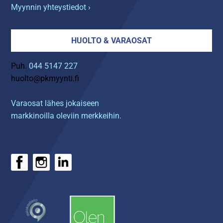
Myynnin yhteystiedot ›
HUOLTO & VARAOSAT
Puh.
044 5147 227
huolto@pkmyynti.fi
Varaosat lähes jokaiseen
markkinoilla oleviin merkkeihin.