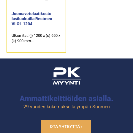
valaistus tuotteille.
Juomavetolaatikosto
lasiluukuilla Restmec
VLOL 1204
Ulkomitat: (l) 1200 x (s) 650 x
(k) 900 mm.
Sähköteho: 0,4 kW / 230 V.
Kalusteen päällä on
ruostumattomasta
teräksestä oleva
työskentelytaso.
4 kpl vetolaatikkoja, joissa
läpinäkyvä etuosa sekä
valaistus tuotteille.
Ammattikeittiöiden asialla.
29 vuoden kokemuksella ympäri Suomen
OTA YHTEYTTÄ ›