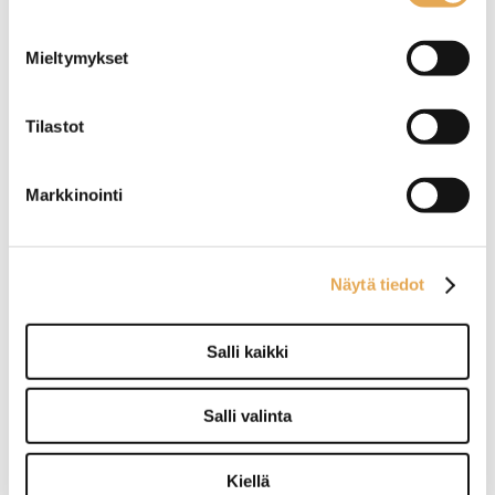
Mieltymykset
Tilastot
Juomavetolaatikosto
Juomavetolaatikosto
Restmec VLO 803
Restmec VLO 1205
Markkinointi
Ulkomitat: (l) 800 x (s) 650 x
Ulkomitat: (l) 1200 x (s) 650 x
(k) 900 mm.
(k) 900 mm.
Sähköteho: 0,4 kW / 230 V.
Sähköteho: 0,4 kW / 230 V.
Näytä tiedot
Kalusteen päällä on
Kalusteen päällä on
ruostumattomasta
ruostumattomasta
teräksestä oleva
teräksestä oleva
työskentelytaso.
työskentelytaso.
Salli kaikki
3 kpl juomakoreille
5 kpl juomakoreille
mitoitettua vetolaatikkoa.
mitoitettua vetolaatikkoa.
Salli valinta
Juomavetolaatikosto
Juomavetolaatikosto
Porkka CL-D-2-CDE
Restmec VLO 1607
Kiellä