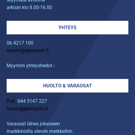
arkisin klo 8.00-16.00
YHTEYS
06 4217 100
myynti@pkmyynti.fi
Myynnin yhteystiedot ›
HUOLTO & VARAOSAT
Puh.
044 5147 227
huolto@pkmyynti.fi
Varaosat lähes jokaiseen
markkinoilla oleviin merkkeihin.