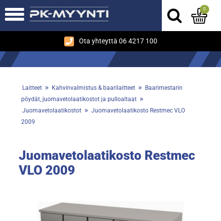
0
Ota yhteyttä 06 4217 100
»
»
Laitteet
Kahvinvalmistus & baarilaitteet
Baarimestarin
»
pöydät, juomavetolaatikostot ja pulloaltaat
»
Juomavetolaatikostot
Juomavetolaatikosto Restmec VLO
2009
Juomavetolaatikosto Restmec
VLO 2009