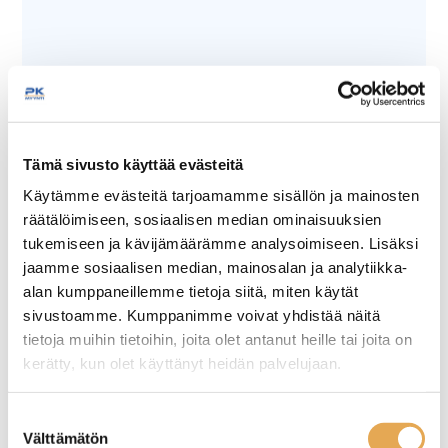
Tämä sivusto käyttää evästeitä
Käytämme evästeitä tarjoamamme sisällön ja mainosten
räätälöimiseen, sosiaalisen median ominaisuuksien
Tämäkin laite sopivasti
tukemiseen ja kävijämäärämme analysoimiseen. Lisäksi
rahoituksella
jaamme sosiaalisen median, mainosalan ja analytiikka-
alan kumppaneillemme tietoja siitä, miten käytät
TUTUSTU ›
sivustoamme. Kumppanimme voivat yhdistää näitä
tietoja muihin tietoihin, joita olet antanut heille tai joita on
kerätty, kun olet käyttänyt heidän palvelujaan.
seinajoenpk-myynti.fi/tietosuoja/
Lisätietoja:
Suostumuksen
Välttämätön
valinta