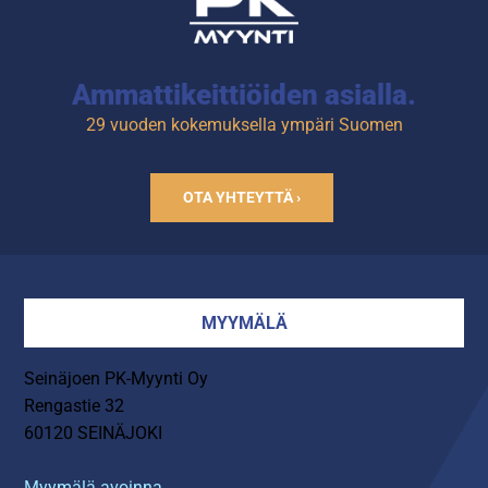
5 kpl juomakoreille
mitoitettua laatikkoa.
Ammattikeittiöiden asialla.
29 vuoden kokemuksella ympäri Suomen
OTA YHTEYTTÄ ›
MYYMÄLÄ
Seinäjoen PK-Myynti Oy
Rengastie 32
60120 SEINÄJOKI
Myymälä avoinna