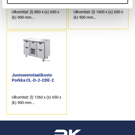
Ulkomitat: (l) 860 x (s) 650 x
Ulkomitat: (l) 1600 x (s) 650 x
(k) 900 mm.
(k) 900 mm.
Sähköteho: 0,25 kW / 230 V.
Sähköteho: 0,6 kW / 230 V.
Kalusteen päällä on
Kalusteen päällä on
ruostumattomasta
ruostumattomasta
teräksestä oleva
teräksestä oleva
työpöytätaso.
työskentelytaso.
3 kpl juomakoreille
6 kpl juomakoreille
mitoitettua laatikkoa.
mitoitettua vetolaatikkoa ja
kylmäkoneen päällä oleva 1
kpl vetolaatikko esimerkiksi
tölkeille.
Juomavetolaatikosto
Porkka CL-D-2-CDE-2
Ulkomitat: (l) 1260 x (s) 650 x
(k) 900 mm.
Sähköteho: 0,25 kW / 230 V.
Kalusteen päällä on
ruostumattomasta
teräksestä oleva
työpöytätaso.