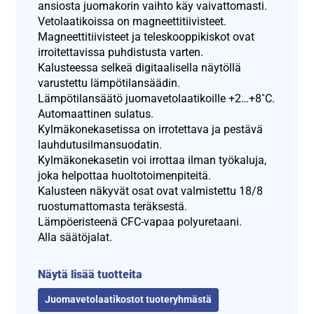
ansiosta juomakorin vaihto käy vaivattomasti.
Vetolaatikoissa on magneettitiivisteet.
Magneettitiivisteet ja teleskooppikiskot ovat
irroitettavissa puhdistusta varten.
Kalusteessa selkeä digitaalisella näytöllä
varustettu lämpötilansäädin.
Lämpötilansäätö juomavetolaatikoille +2…+8˚C.
Automaattinen sulatus.
Kylmäkonekasetissa on irrotettava ja pestävä
lauhdutusilmansuodatin.
Kylmäkonekasetin voi irrottaa ilman työkaluja,
joka helpottaa huoltotoimenpiteitä.
Kalusteen näkyvät osat ovat valmistettu 18/8
ruostumattomasta teräksestä.
Lämpöeristeenä CFC-vapaa polyuretaani.
Alla säätöjalat.
Näytä lisää tuotteita
Juomavetolaatikostot tuoteryhmästä