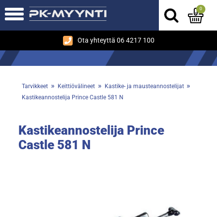
0
Ota yhteyttä 06 4217 100
»
»
»
Tarvikkeet
Keittiövälineet
Kastike- ja mausteannostelijat
Kastikeannostelija Prince Castle 581 N
Kastikeannostelija Prince
Castle 581 N