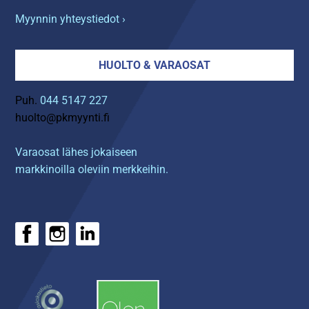
Myynnin yhteystiedot ›
HUOLTO & VARAOSAT
Puh.
044 5147 227
huolto@pkmyynti.fi
Varaosat lähes jokaiseen
markkinoilla oleviin merkkeihin.