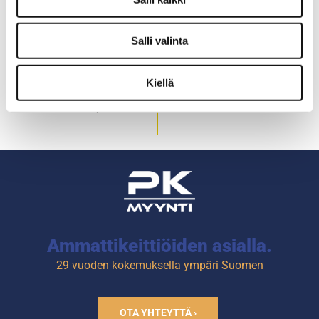
Salli valinta
Kastikeannostelija
pumpulla 2,5L
Kiellä
Tilavuus: 2,5 l
Annostus 20ml / painallus
Mitat: 230 x 210 x 327mm
Ammattikeittiöiden asialla.
29 vuoden kokemuksella ympäri Suomen
OTA YHTEYTTÄ ›