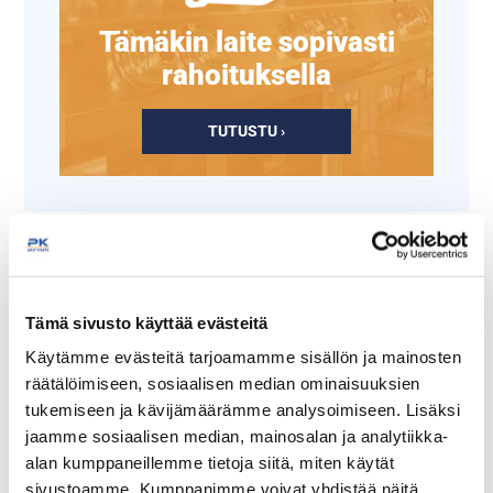
Tämäkin laite sopivasti
rahoituksella
TUTUSTU ›
Tämä sivusto käyttää evästeitä
Käytämme evästeitä tarjoamamme sisällön ja mainosten
räätälöimiseen, sosiaalisen median ominaisuuksien
tukemiseen ja kävijämäärämme analysoimiseen. Lisäksi
Teline täyttöpulloille
Kastikepullo 3 suutinta
jaamme sosiaalisen median, mainosalan ja analytiikka-
Prince Castle 155
0,68L
alan kumppaneillemme tietoja siitä, miten käytät
sivustoamme. Kumppanimme voivat yhdistää näitä