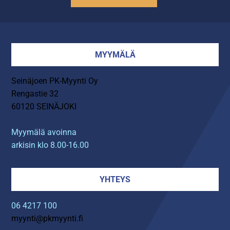
MYYMÄLÄ
Seinäjoen PK-Myynti Oy
Rengastie 32
60120 SEINÄJOKI
Myymälä avoinna
arkisin klo 8.00-16.00
YHTEYS
06 4217 100
myynti@pkmyynti.fi