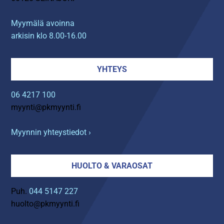
Myymälä avoinna
arkisin klo 8.00-16.00
YHTEYS
06 4217 100
myynti@pkmyynti.fi
Myynnin yhteystiedot ›
HUOLTO & VARAOSAT
Puh.
044 5147 227
huolto@pkmyynti.fi