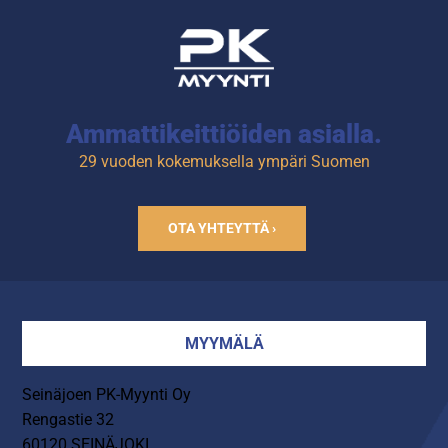
Ammattikeittiöiden asialla.
29 vuoden kokemuksella ympäri Suomen
OTA YHTEYTTÄ ›
MYYMÄLÄ
Seinäjoen PK-Myynti Oy
Rengastie 32
60120 SEINÄJOKI