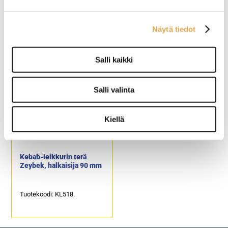
Kebab-Grilli Roller Grill
Lihakauha Roller Grill
GR60E
kebab-grilliin
Näytä tiedot
Ulkomitat: (l) 580 x (s) 660 x
Kauha helpottaa lihan
Salli kaikki
(k) 870 mm
keräämistä lihanleikkauksen
Kapasiteetti n. 25 kg, vartaan
aikana.
pituus 580 mm.
Tuotekoodi: R602.
Salli valinta
2 lämpövyöhykettä.
Tuotekoodi: 801.
Kiellä
Kebab-leikkurin terä
Zeybek, halkaisija 90 mm
Tuotekoodi: KL518.