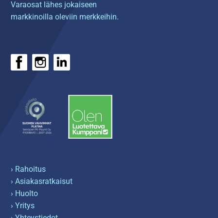
Varaosat lähes jokaiseen
markkinoilla oleviin merkkeihin.
› Rahoitus
› Asiakasratkaisut
› Huolto
› Yritys
› Yhteystiedot