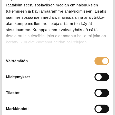
räätälöimiseen, sosiaalisen median ominaisuuksien
tukemiseen ja kävijämäärämme analysoimiseen. Lisäksi
jaamme sosiaalisen median, mainosalan ja analytiikka-
alan kumppaneillemme tietoja siitä, miten käytät
sivustoamme. Kumppanimme voivat yhdistää näitä
tietoja muihin tietoihin, joita olet antanut heille tai joita on
kerätty, kun olet käyttänyt heidän palvelujaan.
Kebab-leikkuri Hendi,
Kebab-leikkuri Zeybek
seinajoenpk-myynti.fi/tietosuoja/
Lisätietoja:
Suostumuksen
akkukäyttöinen
Välttämätön
valinta
Käsiosan mitat: 155 x 127 x
Käsiosan mitat: 210 x 115 x
202 mm.
110 mm.
Mieltymykset
Laturin sähköliitäntä: 230 V.
Sähköliitäntä: 230 V.
Kapasiteetti: 60 kg / vrk.
Kapasiteetti: 70 kg / vrk.
Kierrosnopeus 2600
Suoravetomoottori. Noin
Tilastot
kierrosta / min.
3000 kierrosta / min.
Tuotteet: 782.
Tuotteet: 800.
Markkinointi