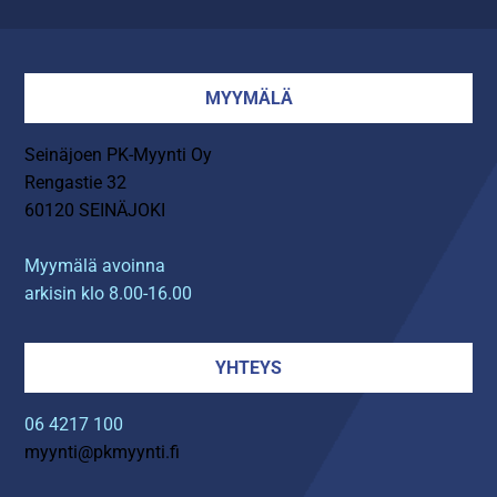
MYYMÄLÄ
Seinäjoen PK-Myynti Oy
Rengastie 32
60120 SEINÄJOKI
Myymälä avoinna
arkisin klo 8.00-16.00
YHTEYS
06 4217 100
myynti@pkmyynti.fi