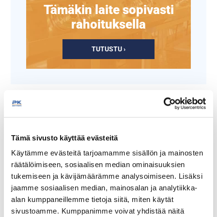
Tämäkin laite sopivasti
rahoituksella
TUTUSTU ›
Tämä sivusto käyttää evästeitä
Käytämme evästeitä tarjoamamme sisällön ja mainosten
räätälöimiseen, sosiaalisen median ominaisuuksien
tukemiseen ja kävijämäärämme analysoimiseen. Lisäksi
Kebab-leikkurin terä
Kebab-leikkuri Zeybek
jaamme sosiaalisen median, mainosalan ja analytiikka-
Zeybek, halkaisija 90 mm
alan kumppaneillemme tietoja siitä, miten käytät
sivustoamme. Kumppanimme voivat yhdistää näitä
Tuotekoodi: KL518.
Käsiosan mitat: 210 x 115 x