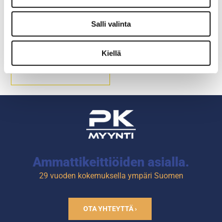
Lihakauha Roller Grill
Salli valinta
kebab-grilliin
Kiellä
Kauha helpottaa lihan
keräämistä lihanleikkauksen
aikana.
Tuotekoodi: R602.
Ammattikeittiöiden asialla.
29 vuoden kokemuksella ympäri Suomen
OTA YHTEYTTÄ ›