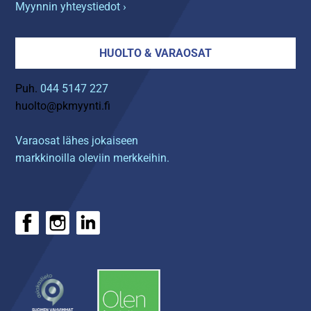
Myynnin yhteystiedot ›
HUOLTO & VARAOSAT
Puh.
044 5147 227
huolto@pkmyynti.fi
Varaosat lähes jokaiseen
markkinoilla oleviin merkkeihin.