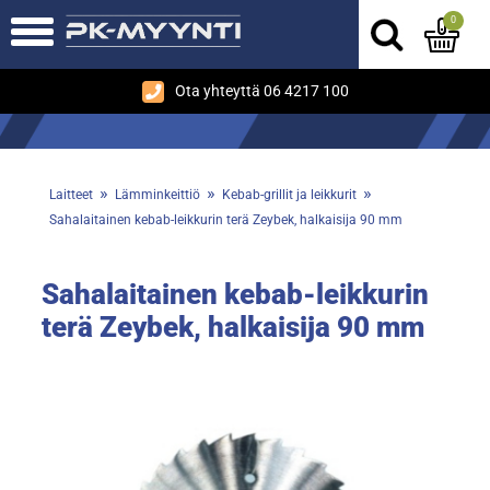
0
Ota yhteyttä 06 4217 100
»
»
»
Laitteet
Lämminkeittiö
Kebab-grillit ja leikkurit
Sahalaitainen kebab-leikkurin terä Zeybek, halkaisija 90 mm
Sahalaitainen kebab-leikkurin
terä Zeybek, halkaisija 90 mm