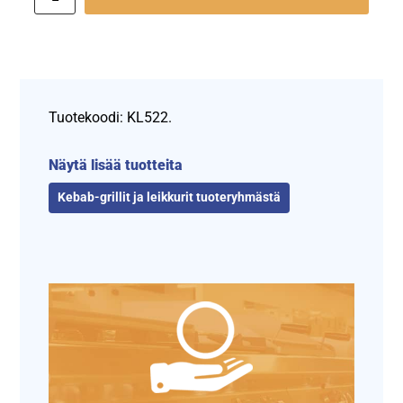
Tuotekoodi: KL522.
Näytä lisää tuotteita
Kebab-grillit ja leikkurit tuoteryhmästä