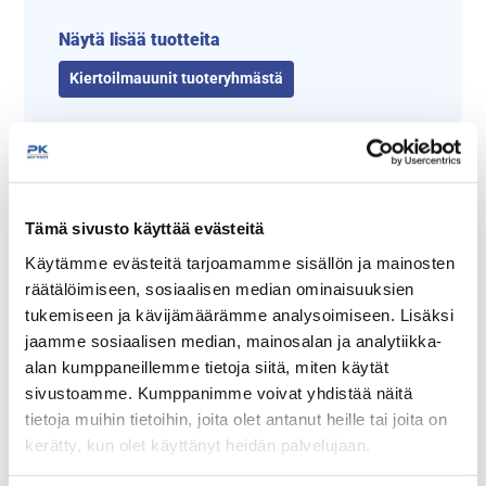
Näytä lisää tuotteita
Kiertoilmauunit tuoteryhmästä
Tämä sivusto käyttää evästeitä
Käytämme evästeitä tarjoamamme sisällön ja mainosten
räätälöimiseen, sosiaalisen median ominaisuuksien
tukemiseen ja kävijämäärämme analysoimiseen. Lisäksi
jaamme sosiaalisen median, mainosalan ja analytiikka-
Tämäkin laite sopivasti
alan kumppaneillemme tietoja siitä, miten käytät
rahoituksella
sivustoamme. Kumppanimme voivat yhdistää näitä
tietoja muihin tietoihin, joita olet antanut heille tai joita on
TUTUSTU ›
kerätty, kun olet käyttänyt heidän palvelujaan.