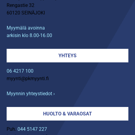
Rengastie 32
60120 SEINÄJOKI
Myymälä avoinna
arkisin klo 8.00-16.00
YHTEYS
06 4217 100
myynti@pkmyynti.fi
Myynnin yhteystiedot ›
HUOLTO & VARAOSAT
Puh.
044 5147 227