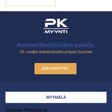
Sähköteho: 11,8 kW / 400 V.
Kapasiteetti: 10 x GN 1/1
astia. Johdeväli 75 mm.
Käy myös 600 x 400 mm
mitoitetut leipomopellit.
Tuotekoodi: 939.
Ammattikeittiöiden asialla.
29 vuoden kokemuksella ympäri Suomen
OTA YHTEYTTÄ ›
MYYMÄLÄ
Seinäjoen PK-Myynti Oy