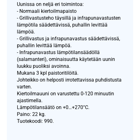
Uunissa on neljä eri toimintoa:
- Normaali kiertoilmapaisto
- Grillivastusteho täysillä ja infrapunavastusten
lämpötila säädettävissä, puhallin levittää
lämpöä.
- Grillivastus ja infrapunavastus säädettävissä,
puhallin levittää lämpöä.
- Infrapunavastus lämpötilansäädöllä
(salamanteri), ominaisuutta käytetään uunin
luukku puoliksi avoinna.
Mukana 3 kpl paistoritilöitä.
Johteikko on helposti irrotettavissa puhdistusta
varten.
Kiertoilmauuni on varustettu 0-120 minuutin
ajastimella.
Lämpötilansäätö on +0…+270°C.
Paino: 22 kg.
Tuotekoodi: 990.