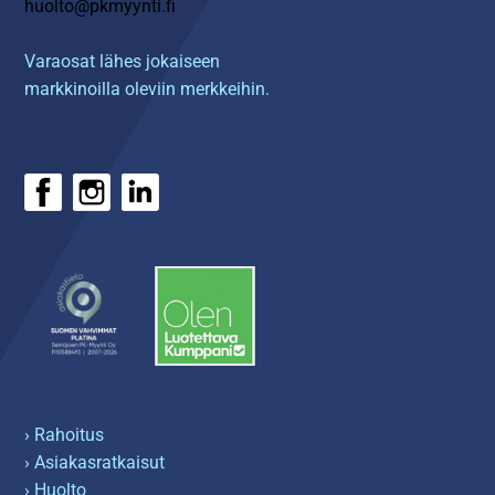
huolto@pkmyynti.fi
Varaosat lähes jokaiseen
markkinoilla oleviin merkkeihin.
› Rahoitus
› Asiakasratkaisut
› Huolto