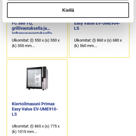
Kiellä
Kiertoilmauuni Roller Grill
Kiertoilmauuni Primax
FC 380 TQ,
Easy Value EV-UME904-
grillivastuksella ja
LS
infrapunavastuksella
Ulkomitat: (l) 550 x (s) 550 x
Ulkomitat: (l) 860 x (s) 680 x
(k) 355 mm.
(k) 560 mm.
Sähköteho: 2,6 kW / 230 V.
Sähköteho: 6,5 kW / 400 V.
Kammion sisämitat: (l) 415 x
Kapasiteetti: 4 x GN 1/1
(s) 350 x (k) 265 mm.
astia. Johdeväli 75 mm.
Tuotekoodi: 990.
Käy myös 600 x 400 mm
mitoitetut leipomopellit.
Tuotekoodi: 968.
Kiertoilmauuni Primax
Easy Value EV-UME910-
LS
Ulkomitat: (l) 865 x (s) 775 x
(k) 1015 mm.