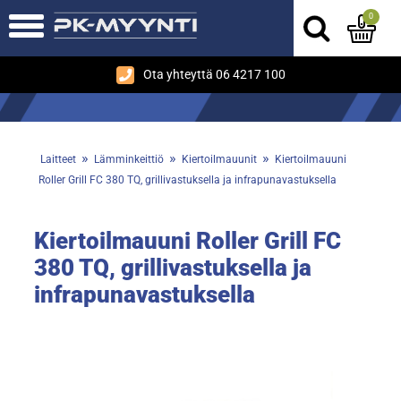
0
Ota yhteyttä 06 4217 100
»
»
»
Laitteet
Lämminkeittiö
Kiertoilmauunit
Kiertoilmauuni
Roller Grill FC 380 TQ, grillivastuksella ja infrapunavastuksella
Kiertoilmauuni Roller Grill FC
380 TQ, grillivastuksella ja
infrapunavastuksella