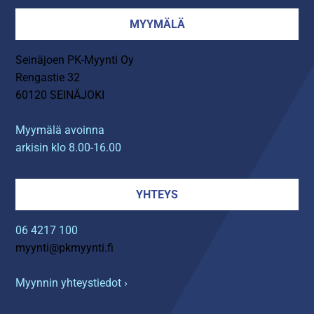
MYYMÄLÄ
Seinäjoen PK-Myynti Oy
Rengastie 32
60120 SEINÄJOKI
Myymälä avoinna
arkisin klo 8.00-16.00
YHTEYS
06 4217 100
myynti@pkmyynti.fi
Myynnin yhteystiedot ›