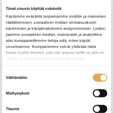
Tämä sivusto käyttää evästeitä
TUTUSTU ›
Käytämme evästeitä tarjoamamme sisällön ja mainosten
räätälöimiseen, sosiaalisen median ominaisuuksien
tukemiseen ja kävijämäärämme analysoimiseen. Lisäksi
jaamme sosiaalisen median, mainosalan ja analytiikka-
alan kumppaneillemme tietoja siitä, miten käytät
sivustoamme. Kumppanimme voivat yhdistää näitä
tietoja muihin tietoihin, joita olet antanut heille tai joita on
kerätty, kun olet käyttänyt heidän palvelujaan.
seinajoenpk-myynti.fi/tietosuoja/
Lisätietoja:
Suostumuksen
Välttämätön
valinta
Konditorialasikko matala
Konditorialasikko Tefcold
Restmec Cube 1500
LPD903F/Black
Mieltymykset
Ulkomitat: (l) 1500 x (s) 650 x
Ulkomitat: (l) 905 x (s) 745 x
(k) 1000 mm.
(k) 1350 mm.
2 kpl säädettäviä lasitasoja +
3 kpl lasitasoja + pohjataso.
Tilastot
pohjataso.
Lasikossa vahva LED-