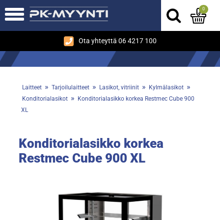
0
Ota yhteyttä 06 4217 100
»
»
»
»
Laitteet
Tarjoilulaitteet
Lasikot, vitriinit
Kylmälasikot
»
Konditorialasikot
Konditorialasikko korkea Restmec Cube 900
XL
Konditorialasikko korkea
Restmec Cube 900 XL