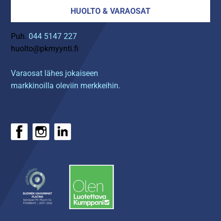
HUOLTO & VARAOSAT
Puh.
044 5147 227
huolto@pkmyynti.fi
Varaosat lähes jokaiseen
markkinoilla oleviin merkkeihin.