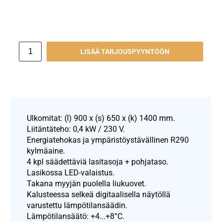
LISÄÄ TARJOUSPYYNTÖÖN
Ulkomitat: (l) 900 x (s) 650 x (k) 1400 mm.
Liitäntäteho: 0,4 kW / 230 V.
Energiatehokas ja ympäristöystävällinen R290
kylmäaine.
4 kpl säädettäviä lasitasoja + pohjataso.
Lasikossa LED-valaistus.
Takana myyjän puolella liukuovet.
Kalusteessa selkeä digitaalisella näytöllä
varustettu lämpötilansäädin.
Lämpötilansäätö: +4...+8°C.