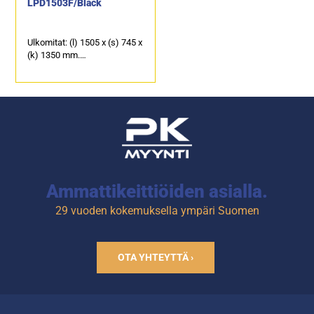
LPD1503F/Black
Ulkomitat: (l) 1505 x (s) 745 x
(k) 1350 mm.
3 kpl lasitasoja + pohjataso.
Lasikossa vahva LED-
valaistus, led-rima jokaisen
hyllyn alla.
Takana myyjän puolella
liukuovet.
Ammattikeittiöiden asialla.
29 vuoden kokemuksella ympäri Suomen
OTA YHTEYTTÄ ›