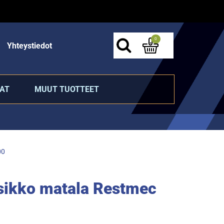
0
Yhteystiedot
AT
MUUT TUOTTEET
00
asikko matala Restmec