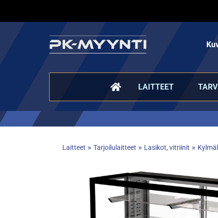
Kuv
LAITTEET
TARV
»
»
»
Laitteet
Tarjoilulaitteet
Lasikot, vitriinit
Kylmäl