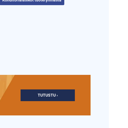
Konditorialasikot tuoteryhmästä
TUTUSTU ›