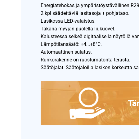
Energiatehokas ja ympäristöystävällinen R2
2 kpl säädettäviä lasitasoja + pohjataso.
Lasikossa LED-valaistus.
Takana myyjän puolella liukuovet.
Kalusteessa selkeä digitaalisella näytöllä va
Lämpötilansäätö: +4...+8°C.
Automaattinen sulatus.
Runkorakenne on ruostumatonta terästä.
Säätöjalat. Säätöjaloilla lasikon korkeutta 
Täm