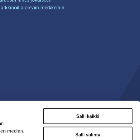
arkkinoilla oleviin merkkeihin.
Salli kaikki
an
sen median,
Salli valinta