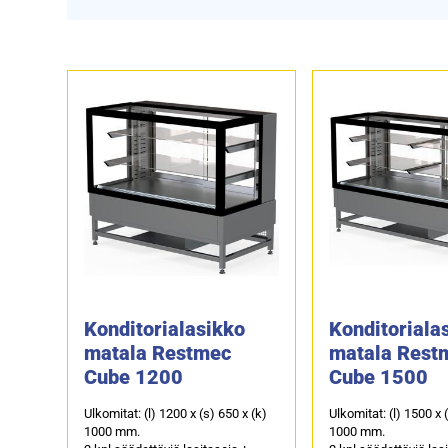
Konditorialasikko
Konditoriala
matala Restmec
matala Rest
Cube 1200
Cube 1500
Ulkomitat: (l) 1200 x (s) 650 x (k)
Ulkomitat: (l) 1500 x 
1000 mm.
1000 mm.