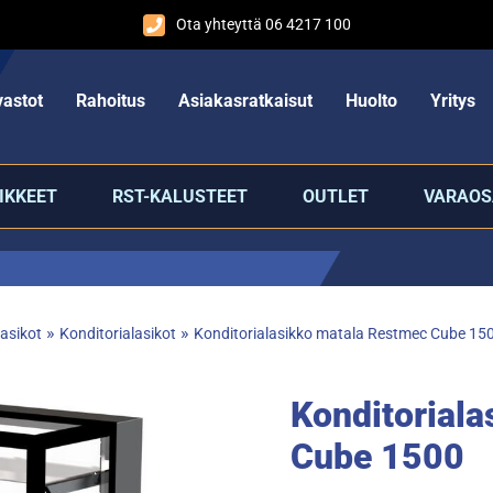
Ota yhteyttä 06 4217 100
astot
Rahoitus
Asiakasratkaisut
Huolto
Yritys
IKKEET
RST-KALUSTEET
OUTLET
VARAOS
»
»
asikot
Konditorialasikot
Konditorialasikko matala Restmec Cube 15
Konditorial
Cube 1500