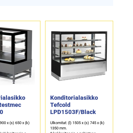
ialasikko
Konditorialasikko
Restmec
Tefcold
0
LPD1503F/Black
 900 x (s) 650 x (k)
Ulkomitat: (l) 1505 x (s) 745 x (k)
1350 mm.