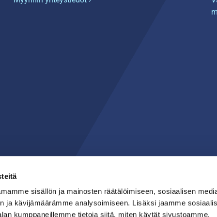
m
teitä
mamme sisällön ja mainosten räätälöimiseen, sosiaalisen medi
n ja kävijämäärämme analysoimiseen. Lisäksi jaamme sosiaali
alan kumppaneillemme tietoja siitä, miten käytät sivustoamme.