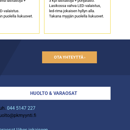
äviä lasitasoja +
3 kpl lasitasoja + pohjataso.
Lasikossa vahva LED-valaistus,
D-valaistus.
led-rima jokaisen hyllyn alla.
 puolella liukuovet.
Takana myyjän puolella liukuovet.
OTA YHTEYTTÄ ›
HUOLTO & VARAOSAT
uh.
044 5147 227
uolto@pkmyynti.fi
araosat lähes jokaiseen