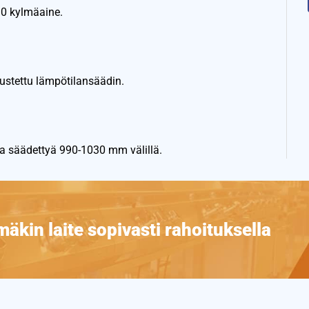
90 kylmäaine.
rustettu lämpötilansäädin.
saa säädettyä 990-1030 mm välillä.
äkin laite sopivasti rahoituksella