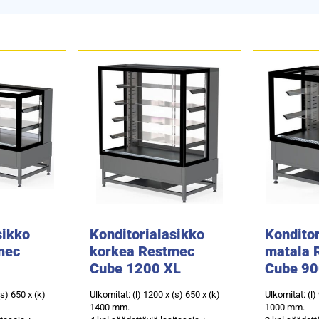
sikko
Konditorialasikko
Konditor
mec
korkea Restmec
matala 
Cube 1200 XL
Cube 90
(s) 650 x (k)
Ulkomitat: (l) 1200 x (s) 650 x (k)
Ulkomitat: (l)
1400 mm.
1000 mm.