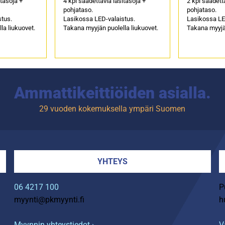
itasoja +
4 kpl säädettäviä lasitasoja +
2 kpl säädett
pohjataso.
pohjataso.
stus.
Lasikossa LED-valaistus.
Lasikossa LE
la liukuovet.
Takana myyjän puolella liukuovet.
Takana myyjän
Ammattikeittiöiden asialla.
29 vuoden kokemuksella ympäri Suomen
YHTEYS
06 4217 100
P
myynti@pkmyynti.fi
h
Myynnin yhteystiedot ›
V