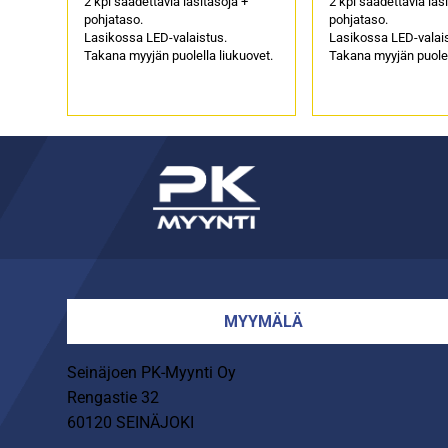
2 kpl säädettäviä lasitasoja +
2 kpl säädettäviä las
pohjataso.
pohjataso.
Lasikossa LED-valaistus.
Lasikossa LED-valai
Takana myyjän puolella liukuovet.
Takana myyjän puolel
MYYMÄLÄ
Seinäjoen PK-Myynti Oy
Rengastie 32
60120 SEINÄJOKI