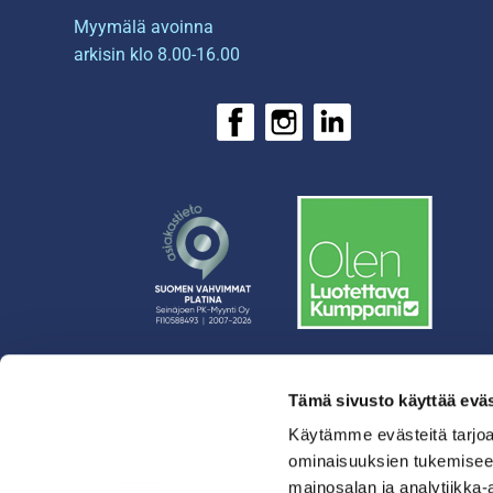
Myymälä avoinna
arkisin klo 8.00-16.00
Tämä sivusto käyttää eväs
› Rahoitus
› Asiakasratkaisut
Käytämme evästeitä tarjoa
ominaisuuksien tukemisee
› Huolto
mainosalan ja analytiikka-
› Yritys