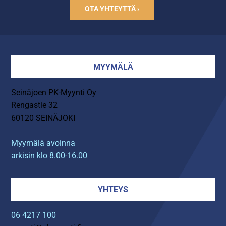
OTA YHTEYTTÄ ›
MYYMÄLÄ
Seinäjoen PK-Myynti Oy
Rengastie 32
60120 SEINÄJOKI
Myymälä avoinna
arkisin klo 8.00-16.00
YHTEYS
06 4217 100