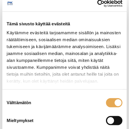
Tämäkin laite sopivasti
Tämä sivusto käyttää evästeitä
rahoituksella
Käytämme evästeitä tarjoamamme sisällön ja mainosten
räätälöimiseen, sosiaalisen median ominaisuuksien
TUTUSTU ›
tukemiseen ja kävijämäärämme analysoimiseen. Lisäksi
jaamme sosiaalisen median, mainosalan ja analytiikka-
alan kumppaneillemme tietoja siitä, miten käytät
sivustoamme. Kumppanimme voivat yhdistää näitä
tietoja muihin tietoihin, joita olet antanut heille tai joita on
kerätty, kun olet käyttänyt heidän palvelujaan.
seinajoenpk-myynti.fi/tietosuoja/
Lisätietoja:
Suostumuksen
Välttämätön
valinta
Kylmäbufevaunu
Kylmäbufevaunu
Mieltymykset
huurretasolla Restmec
huurretasolla Restmec