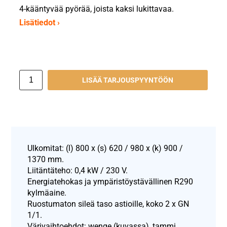
4-kääntyvää pyörää, joista kaksi lukittavaa.
Lisätiedot ›
LISÄÄ TARJOUSPYYNTÖÖN
Ulkomitat: (l) 800 x (s) 620 / 980 x (k) 900 /
1370 mm.
Liitäntäteho: 0,4 kW / 230 V.
Energiatehokas ja ympäristöystävällinen R290
kylmäaine.
Ruostumaton sileä taso astioille, koko 2 x GN
1/1.
Värivaihtoehdot: wenge (kuvassa), tammi,