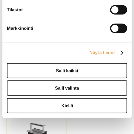
KTV 4GN Sushi
KTV 5GN Sushi
Tilastot
Ulkomitat: (l) 1450 x (s) 620 /
Ulkomitat: (l) 1800 x (s) 620 /
980 x (k) 900 / 1370 mm.
980 x (k) 900 / 1370 mm.
Ruostumaton sileä taso
Ruostumaton sileä taso
Markkinointi
astioille, koko 4 x GN 1/1.
astioille, koko 5 x GN 1/1.
Värivaihtoehdot: wenge
Värivaihtoehdot: wenge
(kuvassa), tammi, tumma
(kuvassa), tammi, tumma
tammi, pähkinä, pyökki,
tammi, pähkinä, pyökki,
koivu ja valkoinen.
koivu ja valkoinen.
Näytä tiedot
4-kääntyvää pyörää, joista
4-kääntyvää pyörää, joista
kaksi lukittavaa.
kaksi lukittavaa.
Salli kaikki
Kylmäbufevaunu
Kylmäbufevaunu
huurretasolla Restmec
huurretasolla Restmec
KTV 6GN Sushi
KTV 2GN Sushi
Salli valinta
Ulkomitat: (l) 2200 x (s) 620 /
Ulkomitat: (l) 800 x (s) 620 /
980 x (k) 900 / 1370 mm.
980 x (k) 900 / 1370 mm.
Kiellä
Ruostumaton sileä taso
Ruostumaton sileä taso
astioille, koko 6 x GN 1/1.
astioille, koko 2 x GN 1/1.
Värivaihtoehdot: wenge
Värivaihtoehdot: wenge
(kuvassa), tammi, tumma
(kuvassa), tammi, tumma
tammi, pähkinä, pyökki,
tammi, pähkinä, pyökki,