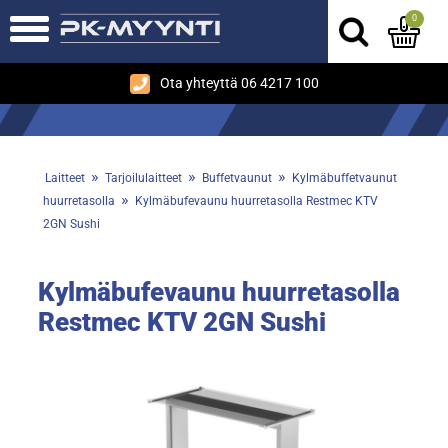
0
Ota yhteyttä 06 4217 100
»
»
»
Laitteet
Tarjoilulaitteet
Buffetvaunut
Kylmäbuffetvaunut
»
huurretasolla
Kylmäbufevaunu huurretasolla Restmec KTV
2GN Sushi
Kylmäbufevaunu huurretasolla
Restmec KTV 2GN Sushi