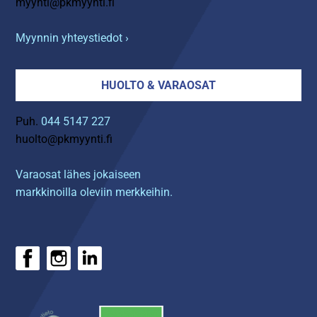
myynti@pkmyynti.fi
Myynnin yhteystiedot ›
HUOLTO & VARAOSAT
Puh.
044 5147 227
huolto@pkmyynti.fi
Varaosat lähes jokaiseen
markkinoilla oleviin merkkeihin.