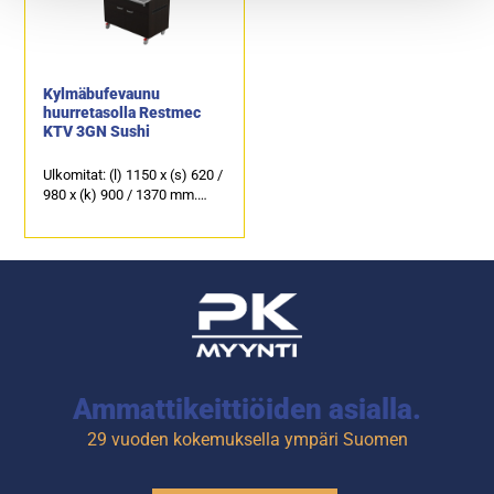
koivu ja valkoinen.
koivu ja valkoinen.
4-kääntyvää pyörää, joista
4-kääntyvää pyörää, joista
kaksi lukittavaa.
kaksi lukittavaa.
Kylmäbufevaunu
huurretasolla Restmec
KTV 3GN Sushi
Ulkomitat: (l) 1150 x (s) 620 /
980 x (k) 900 / 1370 mm.
Ruostumaton sileä taso
astioille, koko 3 x GN 1/1.
Värivaihtoehdot: wenge
(kuvassa), tammi, tumma
tammi, pähkinä, pyökki,
koivu ja valkoinen.
4-kääntyvää pyörää, joista
kaksi lukittavaa.
Ammattikeittiöiden asialla.
29 vuoden kokemuksella ympäri Suomen