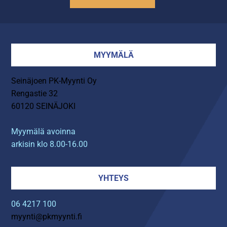
MYYMÄLÄ
Seinäjoen PK-Myynti Oy
Rengastie 32
60120 SEINÄJOKI
Myymälä avoinna
arkisin klo 8.00-16.00
YHTEYS
06 4217 100
myynti@pkmyynti.fi