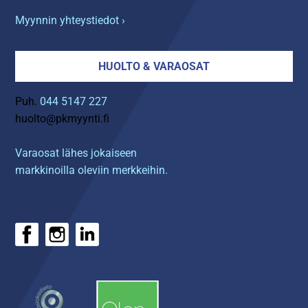
Myynnin yhteystiedot ›
HUOLTO & VARAOSAT
Puh.
044 5147 227
huolto@pkmyynti.fi
Varaosat lähes jokaiseen
markkinoilla oleviin merkkeihin.