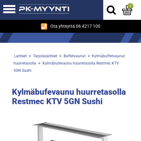
0
Ota yhteyttä 06 4217 100
»
»
»
Laitteet
Tarjoilulaitteet
Buffetvaunut
Kylmäbuffetvaunut
»
huurretasolla
Kylmäbufevaunu huurretasolla Restmec KTV
5GN Sushi
Kylmäbufevaunu huurretasolla
Restmec KTV 5GN Sushi