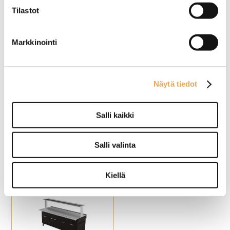
Ulkomitat: (l) 1450 x (s) 620 /
Ulkomitat: (l) 1800 x (s) 620 /
Tilastot
980 x (k) 900 / 1370 mm.
980 x (k) 900 / 1370 mm.
Ruostumaton sileä taso
Ruostumaton sileä taso
astioille, koko 4 x GN 1/1.
astioille, koko 5 x GN 1/1.
Markkinointi
Värivaihtoehdot: wenge
Värivaihtoehdot: wenge
(kuvassa), tammi, tumma
(kuvassa), tammi, tumma
tammi, pähkinä, pyökki,
tammi, pähkinä, pyökki,
koivu ja valkoinen.
koivu ja valkoinen.
4-kääntyvää pyörää, joista
4-kääntyvää pyörää, joista
Näytä tiedot
kaksi lukittavaa.
kaksi lukittavaa.
Salli kaikki
Kylmäbufevaunu
Kylmäbufevaunu
huurretasolla Restmec
huurretasolla Restmec
KTV 3GN Sushi
KTV 2GN Sushi
Salli valinta
Ulkomitat: (l) 1150 x (s) 620 /
Ulkomitat: (l) 800 x (s) 620 /
980 x (k) 900 / 1370 mm.
980 x (k) 900 / 1370 mm.
Ruostumaton sileä taso
Ruostumaton sileä taso
Kiellä
astioille, koko 3 x GN 1/1.
astioille, koko 2 x GN 1/1.
Värivaihtoehdot: wenge
Värivaihtoehdot: wenge
(kuvassa), tammi, tumma
(kuvassa), tammi, tumma
tammi, pähkinä, pyökki,
tammi, pähkinä, pyökki,
koivu ja valkoinen.
koivu ja valkoinen.
4-kääntyvää pyörää, joista
4-kääntyvää pyörää, joista