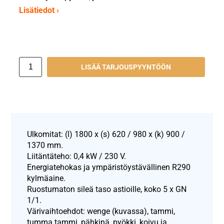
Lisätiedot ›
LISÄÄ TARJOUSPYYNTÖÖN
Ulkomitat: (l) 1800 x (s) 620 / 980 x (k) 900 /
1370 mm.
Liitäntäteho: 0,4 kW / 230 V.
Energiatehokas ja ympäristöystävällinen R290
kylmäaine.
Ruostumaton sileä taso astioille, koko 5 x GN
1/1.
Värivaihtoehdot: wenge (kuvassa), tammi,
tumma tammi, pähkinä, pyökki, koivu ja