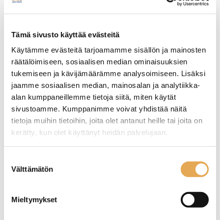
Tämäkin laite sopivasti
rahoituksella
Tämä sivusto käyttää evästeitä
Käytämme evästeitä tarjoamamme sisällön ja mainosten
TUTUSTU ›
räätälöimiseen, sosiaalisen median ominaisuuksien
tukemiseen ja kävijämäärämme analysoimiseen. Lisäksi
jaamme sosiaalisen median, mainosalan ja analytiikka-
alan kumppaneillemme tietoja siitä, miten käytät
sivustoamme. Kumppanimme voivat yhdistää näitä
tietoja muihin tietoihin, joita olet antanut heille tai joita on
kerätty, kun olet käyttänyt heidän palvelujaan.
seinajoenpk-myynti.fi/tietosuoja/
Lisätietoja:
Suostumuksen
Välttämätön
valinta
Kylmäbufevaunu
Kylmäbufevaunu
Mieltymykset
huurretasolla Restmec
huurretasolla Restmec
KTV 4GN Sushi
KTV 5GN Sushi