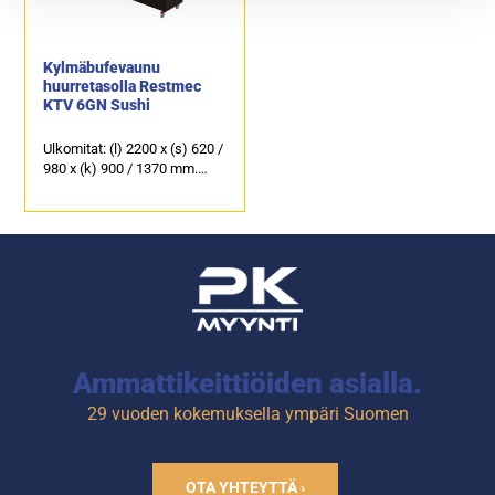
kaksi lukittavaa.
kaksi lukittavaa.
Kylmäbufevaunu
huurretasolla Restmec
KTV 6GN Sushi
Ulkomitat: (l) 2200 x (s) 620 /
980 x (k) 900 / 1370 mm.
Ruostumaton sileä taso
astioille, koko 6 x GN 1/1.
Värivaihtoehdot: wenge
(kuvassa), tammi, tumma
tammi, pähkinä, pyökki,
koivu ja valkoinen.
4-kääntyvää pyörää, joista
kaksi lukittavaa.
Ammattikeittiöiden asialla.
29 vuoden kokemuksella ympäri Suomen
OTA YHTEYTTÄ ›