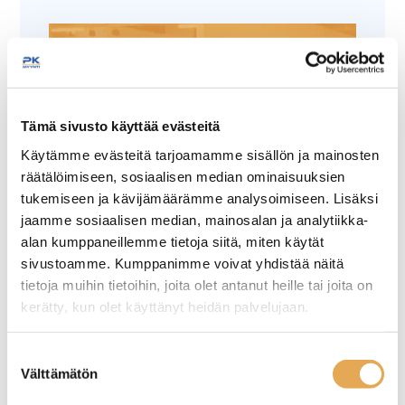
Tämä sivusto käyttää evästeitä
Käytämme evästeitä tarjoamamme sisällön ja mainosten
Tämäkin laite sopivasti
räätälöimiseen, sosiaalisen median ominaisuuksien
rahoituksella
tukemiseen ja kävijämäärämme analysoimiseen. Lisäksi
jaamme sosiaalisen median, mainosalan ja analytiikka-
TUTUSTU ›
alan kumppaneillemme tietoja siitä, miten käytät
sivustoamme. Kumppanimme voivat yhdistää näitä
tietoja muihin tietoihin, joita olet antanut heille tai joita on
kerätty, kun olet käyttänyt heidän palvelujaan.
seinajoenpk-myynti.fi/tietosuoja/
Lisätietoja:
Suostumuksen
Välttämätön
valinta