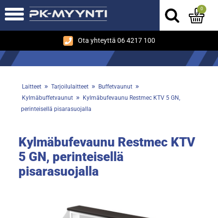
0
Ota yhteyttä 06 4217 100
»
»
»
Laitteet
Tarjoilulaitteet
Buffetvaunut
»
Kylmäbuffetvaunut
Kylmäbufevaunu Restmec KTV 5 GN,
perinteisellä pisarasuojalla
Kylmäbufevaunu Restmec KTV
5 GN, perinteisellä
pisarasuojalla