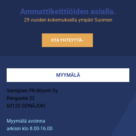
Ammattikeittiöiden asialla.
29 vuoden kokemuksella ympäri Suomen
OTA YHTEYTTÄ ›
MYYMÄLÄ
Seinäjoen PK-Myynti Oy
Rengastie 32
60120 SEINÄJOKI
Myymälä avoinna
arkisin klo 8.00-16.00