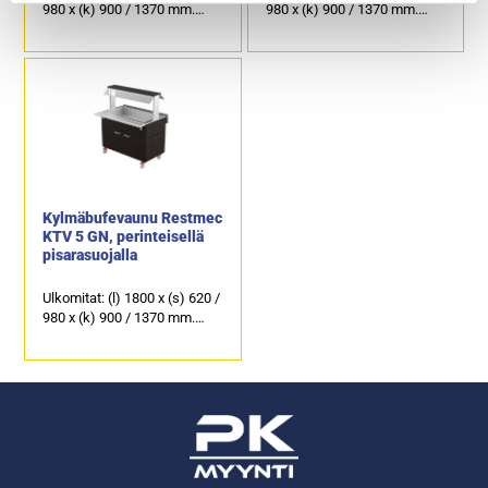
980 x (k) 900 / 1370 mm.
980 x (k) 900 / 1370 mm.
Kylmäallas 4 x GN 1/1.
Kylmäallas 3 x GN 1/1.
Värivaihtoehdot: wenge
Värivaihtoehdot: wenge
(kuvassa), tammi, tumma
(kuvassa), tammi, tumma
tammi, pähkinä, pyökki,
tammi, pähkinä, pyökki,
koivu ja valkoinen.
koivu ja valkoinen.
4-kääntyvää pyörää, joista
4-kääntyvää pyörää, joista
kaksi lukittavaa.
kaksi lukittavaa.
Kylmäbufevaunu Restmec
KTV 5 GN, perinteisellä
pisarasuojalla
Ulkomitat: (l) 1800 x (s) 620 /
980 x (k) 900 / 1370 mm.
Kylmäallas 5 x GN 1/1.
Värivaihtoehdot: wenge
(kuvassa), tammi, tumma
tammi, pähkinä, pyökki,
koivu ja valkoinen.
4-kääntyvää pyörää, joista
kaksi lukittavaa.