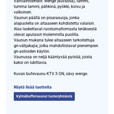
Värivaihtoehdot: wenge (kuvassa), tammi,
tumma tammi, pähkinä, pyökki, koivu ja
valkoinen.
Vaunun päällä on pisarasuoja, jonka
alapuolella on altaaseen kohdistettu valaisin.
Alas laskettavat ruostumattomasta teräksestä
olevat aputasot molemmilla puolilla.
Vaunun mukana tulee altaaseen tarkoitettuja
gn-välijakajia, jotka mahdollistavat pienempien
gn-astioiden käytön.
Vaunussa on neljä kääntyvää pyörää, joista
kaksi on lukittavia.
Kuvan bufevaunu KTV 3 GN, sävy wenge.
Näytä lisää tuotteita
Kylmäbuffetvaunut tuoteryhmästä