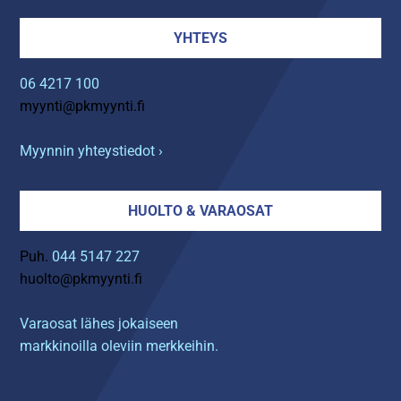
YHTEYS
06 4217 100
myynti@pkmyynti.fi
Myynnin yhteystiedot ›
HUOLTO & VARAOSAT
Puh.
044 5147 227
huolto@pkmyynti.fi
Varaosat lähes jokaiseen
markkinoilla oleviin merkkeihin.