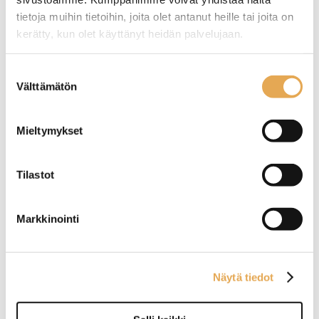
tietoja muihin tietoihin, joita olet antanut heille tai joita on
Tämäkin laite sopivasti
kerätty, kun olet käyttänyt heidän palvelujaan.
rahoituksella
seinajoenpk-myynti.fi/tietosuoja/
Lisätietoja:
Suostumuksen
Välttämätön
TUTUSTU ›
valinta
Mieltymykset
Tilastot
Markkinointi
Näytä tiedot
Kylmävetolaatikosto
Kylmävetolaatikosto
korkea Porkka CL-GNH-
korkea Porkka CL-GNH-
1-CDX
1-CDE-3-3