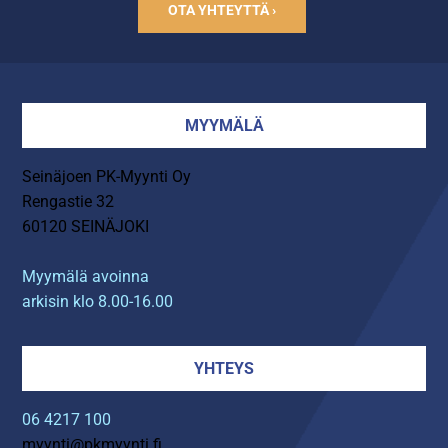
OTA YHTEYTTÄ ›
MYYMÄLÄ
Seinäjoen PK-Myynti Oy
Rengastie 32
60120 SEINÄJOKI
Myymälä avoinna
arkisin klo 8.00-16.00
YHTEYS
06 4217 100
myynti@pkmyynti.fi