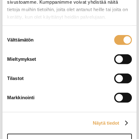
sivustoamme. Kumppanimme voivat yhdistää näitä
tietoja muihin tietoihin, joita olet antanut heille tai joita on
Tämäkin laite sopivasti
kerätty, kun olet käyttänyt heidän palvelujaan.
rahoituksella
seinajoenpk-myynti.fi/tietosuoja/
Lisätietoja:
Suostumuksen
Välttämätön
valinta
TUTUSTU ›
Mieltymykset
Tilastot
Markkinointi
Näytä tiedot
Kylmävetolaatikosto
Kylmävetolaatikosto
korkea Restmec VLE 811
korkea Porkka CL-GNH-
1-3-CHE-3-1