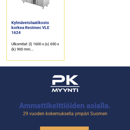
joiden kapasiteetti on 1 x GN
joiden kapasiteetti on GN
1/1-200 ja 9 x GN 1/1-150.
1/1-150.
Kylmävetolaatikosto
korkea Restmec VLE
1624
Ulkomitat: (l) 1600 x (s) 650 x
(k) 900 mm.
Sähköteho: 0,6 kW / 230 V.
Kalusteen päällä on
ruostumattomasta
teräksestä oleva
työpöytätaso.
2 kpl kylmäkaappeja ja 4 kpl
kylmävetolaatikkoja, joiden
kapasiteetti on GN 1/1-150.
Ammattikeittiöiden asialla.
29 vuoden kokemuksella ympäri Suomen