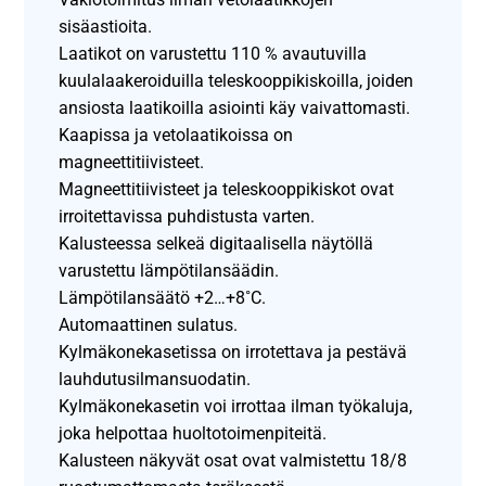
sisäastioita.
Laatikot on varustettu 110 % avautuvilla
kuulalaakeroiduilla teleskooppikiskoilla, joiden
ansiosta laatikoilla asiointi käy vaivattomasti.
Kaapissa ja vetolaatikoissa on
magneettitiivisteet.
Magneettitiivisteet ja teleskooppikiskot ovat
irroitettavissa puhdistusta varten.
Kalusteessa selkeä digitaalisella näytöllä
varustettu lämpötilansäädin.
Lämpötilansäätö +2…+8˚C.
Automaattinen sulatus.
Kylmäkonekasetissa on irrotettava ja pestävä
lauhdutusilmansuodatin.
Kylmäkonekasetin voi irrottaa ilman työkaluja,
joka helpottaa huoltotoimenpiteitä.
Kalusteen näkyvät osat ovat valmistettu 18/8