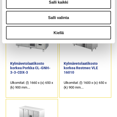
Salli kaikki
Ulkomitat: (l) 800 x (s) 650 x
Ulkomitat: (l) 2060 x (s) 650 x
(k) 900 mm.
(k) 900 mm.
Salli valinta
Sähköteho: 0,4 kW / 230 V.
Sähköteho: 0,25 kW / 230 V.
Kalusteen päällä on
Kalusteen päällä on
ruostumattomasta
ruostumattomasta
teräksestä oleva
teräksestä oleva
Kiellä
työpöytätaso.
työpöytätaso.
1 kpl kylmäkaappi ja 1 kpl
2 kpl kylmäkaappeja ja 6 kpl
kylmävetolaatikko.
kylmävetolaatikkoja, joiden
kapasiteetti on GN 1/1-150.
Kylmävetolaatikosto
Kylmävetolaatikosto
korkea Porkka CL-GNH-
korkea Restmec VLE
3-3-CDX-3
16010
Ulkomitat: (l) 1660 x (s) 650 x
Ulkomitat: (l) 1600 x (s) 650 x
(k) 900 mm.
(k) 900 mm.
Sähköteho: 0,25 kW / 230 V.
Sähköteho: 0,6 kW / 230 V.
Kalusteen päällä on
Kalusteen päällä on
ruostumattomasta
ruostumattomasta
teräksestä oleva
teräksestä oleva
työpöytätaso.
työpöytätaso.
10 kpl kylmävetolaatikkoja,
10 kpl kylmävetolaatikkoja,