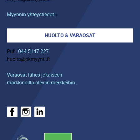
Myynnin yhteystiedot ›
HUOLTO & VARAOSAT
Puh.
044 5147 227
huolto@pkmyynti.fi
Varaosat lähes jokaiseen
markkinoilla oleviin merkkeihin.