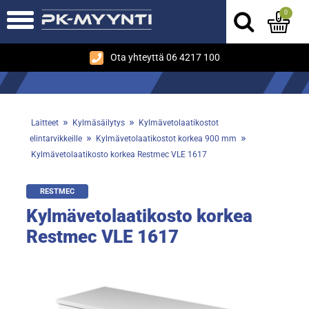
0
Ota yhteyttä 06 4217 100
»
»
Laitteet
Kylmäsäilytys
Kylmävetolaatikostot
»
»
elintarvikkeille
Kylmävetolaatikostot korkea 900 mm
Kylmävetolaatikosto korkea Restmec VLE 1617
RESTMEC
Kylmävetolaatikosto korkea
Restmec VLE 1617