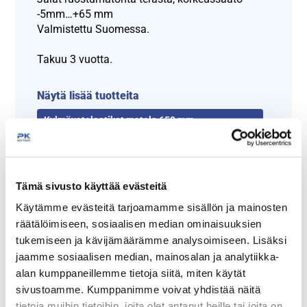
-5mm…+65 mm
Valmistettu Suomessa.
Takuu 3 vuotta.
Näytä lisää tuotteita
Kylmävetolaatikot matala 650 mm
tuoteryhmästä
Tämä sivusto käyttää evästeitä
Käytämme evästeitä tarjoamamme sisällön ja mainosten
räätälöimiseen, sosiaalisen median ominaisuuksien
tukemiseen ja kävijämäärämme analysoimiseen. Lisäksi
jaamme sosiaalisen median, mainosalan ja analytiikka-
alan kumppaneillemme tietoja siitä, miten käytät
sivustoamme. Kumppanimme voivat yhdistää näitä
Tämäkin laite sopivasti
tietoja muihin tietoihin, joita olet antanut heille tai joita on