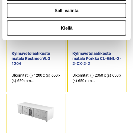
Sähköteho: 0,25 kW / 230 V.
Sähköteho: 0,25 kW / 230 V.
Kalusteen päällä on
Kalusteen päällä on
Salli valinta
ruostumattomasta
ruostumattomasta
teräksestä oleva kansi, joka
teräksestä oleva kansi, joka
soveltuu erinomaisesti
soveltuu erinomaisesti
Kiellä
laitetasoksi.
laitetasoksi.
3 kpl kylmävetolaatikkoja,
10 kpl kylmävetolaatikkoja,
joiden kapasiteetti on GN
joiden kapasiteetti on 4 x GN
1/1-100.
1/1-150 ja 6 x GN 1/1-100.
Kylmävetolaatikosto
Kylmävetolaatikosto
matala Restmec VLG
matala Porkka CL-GNL-2-
1204
2-CX-2-2
Ulkomitat: (l) 1200 x (s) 650 x
Ulkomitat: (l) 2060 x (s) 650 x
(k) 650 mm.
(k) 650 mm.
Sähköteho: 0,4 kW / 230 V.
Sähköteho: 0,25 kW / 230 V.
Kalusteen päällä on
Kalusteen päällä on
ruostumattomasta
ruostumattomasta
teräksestä oleva kansi, joka
teräksestä oleva kansi, joka
soveltuu erinomaisesti
soveltuu erinomaisesti
laitetasoksi.
laitetasoksi.
4 kpl kylmävetolaatikkoja,
8 kpl kylmävetolaatikkoja,
joiden kapasiteetti on GN
joiden kapasiteetti on GN
1/1-150.
1/1-150.