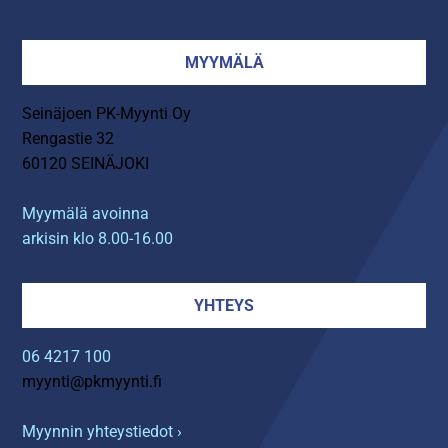
MYYMÄLÄ
Seinäjoen PK-Myynti Oy
Rengastie 32
60120 SEINÄJOKI
Myymälä avoinna
arkisin klo 8.00-16.00
YHTEYS
06 4217 100
myynti@pkmyynti.fi
Myynnin yhteystiedot ›