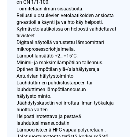
on GN 1/1-100.
Toimitetaan ilman sisäastioita.
Reilusti ulostulevien vetolaatikoiden ansiosta
gn-astioilla käynti ja vaihto käy helposti.
Kylmävetolaatikoissa on helposti vaihdettavat
tiivisteet.
Digitaalinäytöllä varustettu lämpömittari
mikroprosessoriohjaimella.
Lämpötilansäätö +2…+15˚C.
Minimi- ja maksimilämpötilan tallennus.
Optinen lämpötilan ylä-/alahälytysraja.
Anturivian hälytystoiminto.
Lauhduttimen puhdistustarpeen tai
lauhduttimen lämpötilannousun
hälytystoiminto.
Jäähdytyskasetin voi irrottaa ilman työkaluja
huoltoa varten.
Helposti irrotettava ja pestävä
lauhdutusilmansuodatin.
Lämpöeristeenä HFC-vapaa polyuretaani.
Jalat ruostumatonta terästä, korkeussäätö