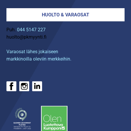
HUOLTO & VARAOSAT
Puh.
044 5147 227
huolto@pkmyynti.fi
Varaosat lähes jokaiseen
markkinoilla oleviin merkkeihin.