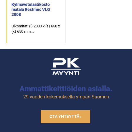
Kylmävetolaatikosto
matala Restmec VLG
2008
Ulkomitat: (l) 2000 x (s) 650 x
(k) 650 mm.
Sähköteho: 0,4 kW / 230 V.
Kalusteen päällä on
ruostumattomasta
teräksestä oleva kansi, joka
soveltuu erinomaisesti
laitetasoksi.
8 kpl kylmävetolaatikkoja,
joiden kapasiteetti on GN
1/1-150.
Ammattikeittiöiden asialla.
29 vuoden kokemuksella ympäri Suomen
OTA YHTEYTTÄ ›