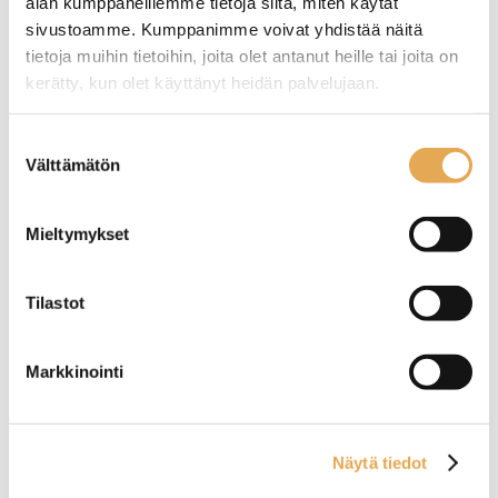
alan kumppaneillemme tietoja siitä, miten käytät
sivustoamme. Kumppanimme voivat yhdistää näitä
tietoja muihin tietoihin, joita olet antanut heille tai joita on
kerätty, kun olet käyttänyt heidän palvelujaan.
Tämäkin laite sopivasti
rahoituksella
seinajoenpk-myynti.fi/tietosuoja/
Lisätietoja:
Suostumuksen
Välttämätön
valinta
TUTUSTU ›
Mieltymykset
Tilastot
Markkinointi
Näytä tiedot