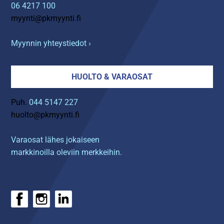
06 4217 100
myynti@pkmyynti.fi
Myynnin yhteystiedot ›
HUOLTO & VARAOSAT
Puh.
044 5147 227
huolto@pkmyynti.fi
Varaosat lähes jokaiseen
markkinoilla oleviin merkkeihin.