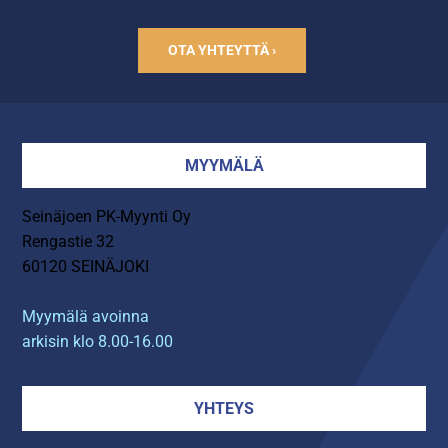
OTA YHTEYTTÄ ›
MYYMÄLÄ
Seinäjoen PK-Myynti Oy
Rengastie 32
60120 SEINÄJOKI
Myymälä avoinna
arkisin klo 8.00-16.00
YHTEYS