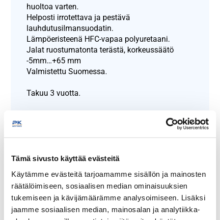
huoltoa varten.
Helposti irrotettava ja pestävä
lauhdutusilmansuodatin.
Lämpöeristeenä HFC-vapaa polyuretaani.
Jalat ruostumatonta terästä, korkeussäätö
-5mm…+65 mm
Valmistettu Suomessa.
Takuu 3 vuotta.
Näytä lisää tuotteita
Kylmävetolaatikot matala 650 mm
tuoteryhmästä
Tämä sivusto käyttää evästeitä
Käytämme evästeitä tarjoamamme sisällön ja mainosten
räätälöimiseen, sosiaalisen median ominaisuuksien
tukemiseen ja kävijämäärämme analysoimiseen. Lisäksi
jaamme sosiaalisen median, mainosalan ja analytiikka-