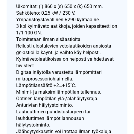
Ulkomitat: (l) 860 x (s) 650 x (k) 650 mm.
Sähköteho: 0,25 kW / 230 V.
Ympäristöystävällinen R290 kylmäaine.
3 kpl kylmävetolaatikkoja, joiden kapasiteetti on
1/1-100 GN.
Toimitetaan ilman sisäastioita.
Reilusti ulostulevien vetolaatikoiden ansiosta
gn-astioilla käynti ja vaihto käy helposti.
Kylmävetolaatikoissa on helposti vaihdettavat
tiivisteet.
Digitaalinäytöllä varustettu lämpömittari
mikroprosessoriohjaimella.
Lämpötilansäätö +2…+15˚C.
Minimi- ja maksimilämpötilan tallennus.
Optinen lämpötilan ylä-/alahälytysraja.
Anturivian hälytystoiminto.
Lauhduttimen puhdistustarpeen tai
lauhduttimen lämpötilannousun
hälytystoiminto.
Jäähdytyskasetin voi irrottaa ilman työkaluja