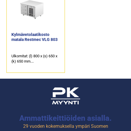
soveltuu erinomaisesti
soveltuu erinomaisesti
laitetasoksi.
laitetasoksi.
3 kpl kylmävetolaatikkoja,
12 kpl kylmävetolaatikkoja,
joiden kapasiteetti on GN
joiden kapasiteetti on GN
1/1-100.
1/1-100.
Kylmävetolaatikosto
matala Restmec VLG 803
Ulkomitat: (l) 800 x (s) 650 x
(k) 650 mm.
Sähköteho: 0,4 kW / 230 V.
Kalusteen päällä on
ruostumattomasta
teräksestä oleva kansi, joka
soveltuu erinomaisesti
laitetasoksi.
3 kpl kylmävetolaatikkoja,
joiden kapasiteetti on GN
1/1-100.
Ammattikeittiöiden asialla.
29 vuoden kokemuksella ympäri Suomen