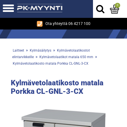
0
Ota yhteyttä 06 4217 100
»
»
Laitteet
Kylmäsäilytys
Kylmävetolaatikostot
»
»
elintarvikkeille
Kylmävetolaatikot matala 650 mm
Kylmävetolaatikosto matala Porkka CL-GNL-3-CX
Kylmävetolaatikosto matala
Porkka CL-GNL-3-CX