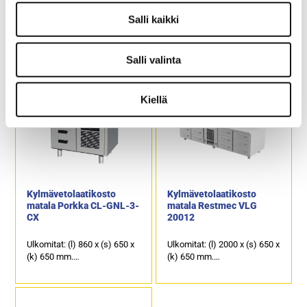
Kylmävetolaatikosto
Kylmävetolaatikosto
matala Porkka CL-GNL-2-
matala Restmec VLG
Salli kaikki
CX-2
1606
Ulkomitat: (l) 1260 x (s) 650 x
Ulkomitat: (l) 1600 x (s) 650 x
Salli valinta
(k) 650 mm.
(k) 650 mm.
Sähköteho: 0,25 kW / 230 V.
Sähköteho: 0,4 kW / 230 V.
Kalusteen päällä on
Kalusteen päällä on
Kiellä
ruostumattomasta
ruostumattomasta
teräksestä oleva kansi, joka
teräksestä oleva kansi, joka
soveltuu erinomaisesti
soveltuu erinomaisesti
laitetasoksi.
laitetasoksi.
4 kpl kylmävetolaatikkoja,
6 kpl kylmävetolaatikkoja,
joiden kapasiteetti on GN
joiden kapasiteetti on GN
1/1-150.
1/1-150.
Kylmävetolaatikosto
Kylmävetolaatikosto
matala Porkka CL-GNL-3-
matala Restmec VLG
CX
20012
Ulkomitat: (l) 860 x (s) 650 x
Ulkomitat: (l) 2000 x (s) 650 x
(k) 650 mm.
(k) 650 mm.
Sähköteho: 0,25 kW / 230 V.
Sähköteho: 0,4 kW / 230 V.
Kalusteen päällä on
Kalusteen päällä on
ruostumattomasta
ruostumattomasta
teräksestä oleva kansi, joka
teräksestä oleva kansi, joka