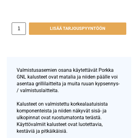
LISÄÄ TARJOUSPYYNTÖÖN
Valmistusasemien osana käytettävät Porkka
GNL kalusteet ovat matalia ja niiden päälle voi
asentaa grillilaitteita ja muita ruuan kypsennys-
/ valmistuslaitteita.
Kalusteet on valmistettu korkealaatuisista
komponenteista ja niiden näkyvät sisä- ja
ulkopinnat ovat ruostumatonta terästä.
Käyttövalmiit kalusteet ovat luotettavia,
kestäviä ja pitkäikäisiä.