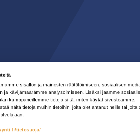
teitä
mamme sisällön ja mainosten räätälöimiseen, sosiaalisen medi
n ja kävijämäärämme analysoimiseen. Lisäksi jaamme sosiaali
alan kumppaneillemme tietoja siitä, miten käytät sivustoamme.
näitä tietoja muihin tietoihin, joita olet antanut heille tai joita 
palvelujaan.
nti.fi/tietosuoja/
teet
Kylmäsäilytys
Lämmin keittiö