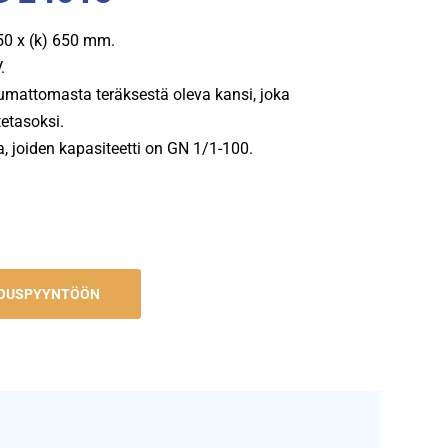
650 x (k) 650 mm.
.
umattomasta teräksestä oleva kansi, joka
tetasoksi.
, joiden kapasiteetti on GN 1/1-100.
JOUSPYYNTÖÖN