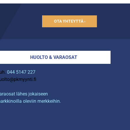
OTA YHTEYTTÄ ›
HUOLTO & VARAOSAT
uh.
044 5147 227
uolto@pkmyynti.fi
araosat lähes jokaiseen
arkkinoilla oleviin merkkeihin.