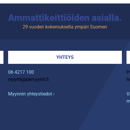
Ammattikeittiöiden asialla.
29 vuoden kokemuksella ympäri Suomen
YHTEYS
06 4217 100
P
myynti@pkmyynti.fi
h
Myynnin yhteystiedot ›
V
m