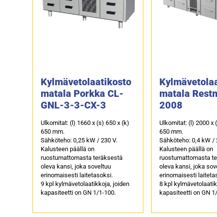
Kylmävetolaatikosto
Kylmävetolaa
matala Porkka CL-
matala Rest
GNL-3-3-CX-3
2008
Ulkomitat: (l) 1660 x (s) 650 x (k)
Ulkomitat: (l) 2000 x 
650 mm.
650 mm.
Sähköteho: 0,25 kW / 230 V.
Sähköteho: 0,4 kW / 
Kalusteen päällä on
Kalusteen päällä on
ruostumattomasta teräksestä
ruostumattomasta t
oleva kansi, joka soveltuu
oleva kansi, joka sov
erinomaisesti laitetasoksi.
erinomaisesti laiteta
9 kpl kylmävetolaatikkoja, joiden
8 kpl kylmävetolaatik
kapasiteetti on GN 1/1-100.
kapasiteetti on GN 1