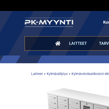
Kuv
LAITTEET
TARV
»
»
Laitteet
Kylmäsäilytys
Kylmävetolaatikostot elin