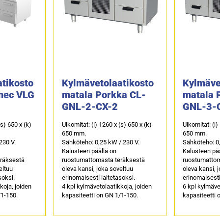
tikosto
Kylmävetolaatikosto
Kylmäve
mec VLG
matala Porkka CL-
matala 
GNL-2-CX-2
GNL-3-
(s) 650 x (k)
Ulkomitat: (l) 1260 x (s) 650 x (k)
Ulkomitat: (l)
650 mm.
650 mm.
230 V.
Sähköteho: 0,25 kW / 230 V.
Sähköteho: 0,
Kalusteen päällä on
Kalusteen pää
eräksestä
ruostumattomasta teräksestä
ruostumattom
eltuu
oleva kansi, joka soveltuu
oleva kansi, 
soksi.
erinomaisesti laitetasoksi.
erinomaisesti
koja, joiden
4 kpl kylmävetolaatikkoja, joiden
6 kpl kylmäve
/1-150.
kapasiteetti on GN 1/1-150.
kapasiteetti 