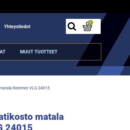
0
Yhteystiedot
AT
MUUT TUOTTEET
 matala Restmec VLG 24015
atikosto matala
G 24015