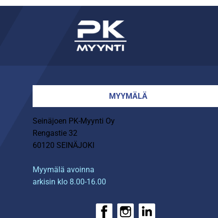
MYYMÄLÄ
Seinäjoen PK-Myynti Oy
Rengastie 32
60120 SEINÄJOKI
Myymälä avoinna
arkisin klo 8.00-16.00