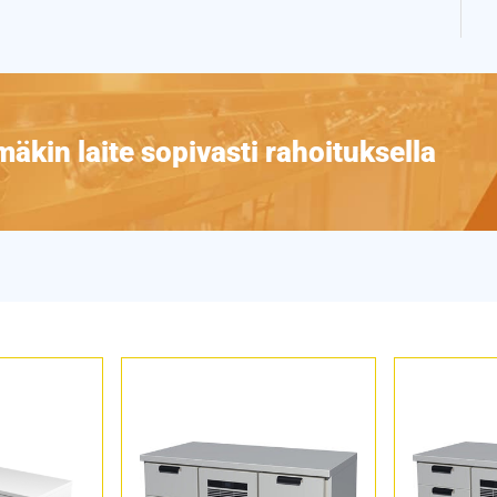
äkin laite sopivasti rahoituksella