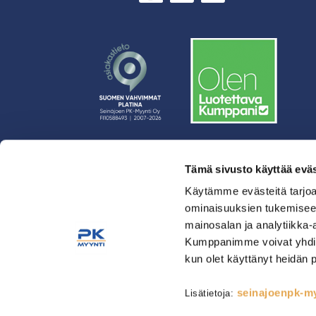
Tämä sivusto käyttää eväs
› Rahoitus
› Asiakasratkaisut
Käytämme evästeitä tarjoa
ominaisuuksien tukemisee
› Huolto
mainosalan ja analytiikka-
› Yritys
Kumppanimme voivat yhdistää 
› Yhteystiedot
kun olet käyttänyt heidän 
› Tietosuojaseloste
› Tilaus- ja toimitusehdot
seinajoenpk-myy
Lisätietoja:
Astianpesu & Esikäsittely
Kahvinvalmistus & Baarilait