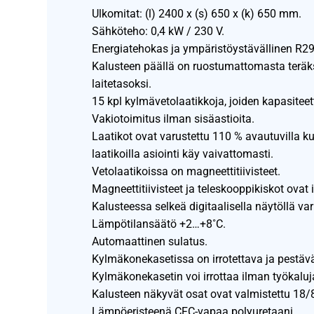
Ulkomitat: (l) 2400 x (s) 650 x (k) 650 mm.
Sähköteho: 0,4 kW / 230 V.
Energiatehokas ja ympäristöystävällinen R2
Kalusteen päällä on ruostumattomasta teräks
laitetasoksi.
15 kpl kylmävetolaatikkoja, joiden kapasitee
Vakiotoimitus ilman sisäastioita.
Laatikot ovat varustettu 110 % avautuvilla ku
laatikoilla asiointi käy vaivattomasti.
Vetolaatikoissa on magneettitiivisteet.
Magneettitiivisteet ja teleskooppikiskot ovat 
Kalusteessa selkeä digitaalisella näytöllä va
Lämpötilansäätö +2…+8˚C.
Automaattinen sulatus.
Kylmäkonekasetissa on irrotettava ja pestä
Kylmäkonekasetin voi irrottaa ilman työkaluja
Kalusteen näkyvät osat ovat valmistettu 18
Lämpöeristeenä CFC-vapaa polyuretaani.