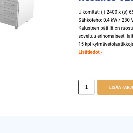
Ulkomitat: (l) 2400 x (s) 
Sähköteho: 0,4 kW / 230 V
Kalusteen päällä on ruost
soveltuu erinomaisesti lai
15 kpl kylmävetolaatikkoja
Lisätiedot ›
LISÄÄ TAR