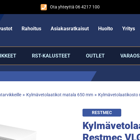
Ota yhteyttä 06 4217 100
astot
Rahoitus
Asiakasratkaisut
Huolto
Yritys
IKKEET
RST-KALUSTEET
OUTLET
VARAOS
»
»
tarvikkeille
Kylmävetolaatikot matala 650 mm
Kylmävetolaatikosto
RESTMEC
Kylmävetola
Restmec VL