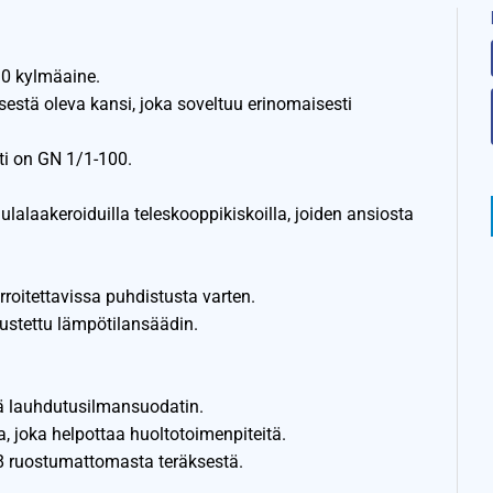
90 kylmäaine.
estä oleva kansi, joka soveltuu erinomaisesti
tti on GN 1/1-100.
ulalaakeroiduilla teleskooppikiskoilla, joiden ansiosta
irroitettavissa puhdistusta varten.
rustettu lämpötilansäädin.
vä lauhdutusilmansuodatin.
, joka helpottaa huoltotoimenpiteitä.
/8 ruostumattomasta teräksestä.