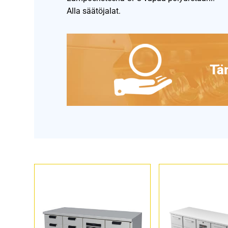
Alla säätöjalat.
Täm