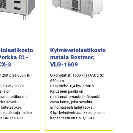
tolaatikosto
Kylmävetolaatikosto
Porkka CL-
matala Restmec
CX-3
VLG-1609
 1260 x (s) 650 x (k)
Ulkomitat: (l) 1600 x (s) 650 x (k)
650 mm.
25 kW / 230 V.
Sähköteho: 0,4 kW / 230 V.
llä on
Kalusteen päällä on
asta teräksestä
ruostumattomasta teräksestä
joka soveltuu
oleva kansi, joka soveltuu
 laitetasoksi.
erinomaisesti laitetasoksi.
tolaatikkoja, joiden
9 kpl kylmävetolaatikkoja, joiden
on GN 1/1-100.
kapasiteetti on GN 1/1-100.