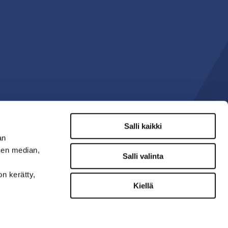
Salli kaikki
an
sen median,
Salli valinta
on kerätty,
Kiellä