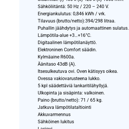
Sähköliitäntä: 50 Hz / 220 – 240 V.
Energiankulutus: 0,846 kWh / vrk.
Tilavuus (brutto/netto):394/298 litraa.
Puhallin jäähdytys ja automaattinen sulatus.
Lämpötila-alue +3…+16°C.
Digitaalinen lämpötilanäyttö.
Elektroninen Comfort säädin.
Kylmäaine R600a.
Äänitaso 43dB (A).
Itsesulkeutuva ovi. Oven kätisyys oikea.
Ovessa vakiovarusteena lukko.
5 kpl säädettäviä lankaritilähyllyjä.
Ulkopinta ja sisäpinta: valkoinen.
Paino (brutto/netto): 71 / 65 kg.
Jatkuva lämpötilataltiointi
Akkuvarmennus
Sähköinen lukitus
Lasiovi