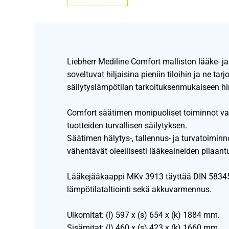
Liebherr Mediline Comfort malliston lääke- ja
soveltuvat hiljaisina pieniin tiloihin ja ne tar
säilytyslämpötilan tarkoituksenmukaiseen hi
Comfort säätimen monipuoliset toiminnot va
tuotteiden turvallisen säilytyksen.
Säätimen hälytys-, tallennus- ja turvatoiminn
vähentävät oleellisesti lääkeaineiden pilaant
Lääkejääkaappi MKv 3913 täyttää DIN 58345 
lämpötilataltiointi sekä akkuvarmennus.
Ulkomitat: (l) 597 x (s) 654 x (k) 1884 mm.
Sisämitat: (l) 460 x (s) 423 x (k) 1660 mm.