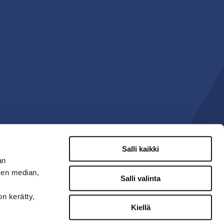
Salli kaikki
an
sen median,
Salli valinta
on kerätty,
Kiellä