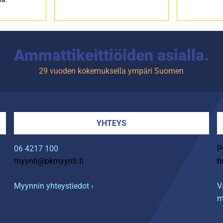
Ammattikeittiöiden asialla.
29 vuoden kokemuksella ympäri Suomen
YHTEYS
06 4217 100
P
myynti@pkmyynti.fi
h
Myynnin yhteystiedot ›
V
m