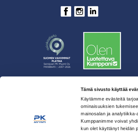
Tämä sivusto käyttää eväs
› Rahoitus
› Asiakasratkaisut
Käytämme evästeitä tarjoa
ominaisuuksien tukemisee
› Huolto
mainosalan ja analytiikka-
› Yritys
Kumppanimme voivat yhdistää 
› Yhteystiedot
kun olet käyttänyt heidän 
› Tietosuojaseloste
› Tilaus- ja toimitusehdot