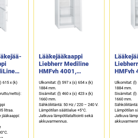
ääkejää-
Lääkejääkaappi
Lääkejä
ppi
Liebherr Mediline
Liebher
iLine
HMFvh 4001,
HMFvh 
umpiovella (DIN
lasiovel
s) 615 x (k)
Ulkomitat: (l) 597 x (s) 654 x (k)
Ulkomitat: (l)
tu
58345)
58345)
1884 mm.
1884 mm.
rutto/netto):
Sisämitat: (l) 460 x (s) 423 x (k)
Sisämitat: (l)
1660 mm.
1660 mm.
ppi
Sähköliitäntä: 50 Hz / 220 – 240 V.
Sähköliitäntä
5 litraa.
Lämpötilan säätöalue +5°C.
Lämpötilan s
 jääkaappi:
Jatkuva lämpötilataltiointi sekä
Jatkuva lämpö
akkuvarmennus.
akkuvarmenn
e
30°C.
sa.