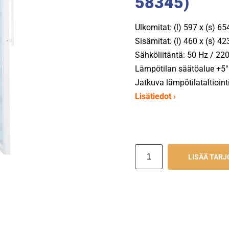
58345)
Ulkomitat: (l) 597 x (s) 6
Sisämitat: (l) 460 x (s) 4
Sähköliitäntä: 50 Hz / 220
Lämpötilan säätöalue +5°
Jatkuva lämpötilataltioin
Lisätiedot ›
LISÄÄ TAR