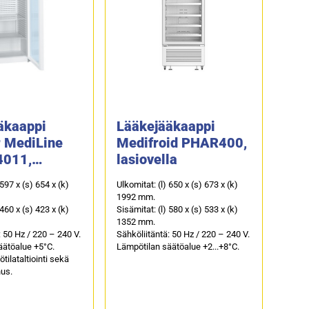
äkaappi
Lääkejääkaappi
r MediLine
Medifroid PHAR400,
4011,
lasiovella
la (DIN
 597 x (s) 654 x (k)
Ulkomitat: (l) 650 x (s) 673 x (k)
1992 mm.
 460 x (s) 423 x (k)
Sisämitat: (l) 580 x (s) 533 x (k)
1352 mm.
: 50 Hz / 220 – 240 V.
Sähköliitäntä: 50 Hz / 220 – 240 V.
äätöalue +5°C.
Lämpötilan säätöalue +2...+8°C.
tilataltiointi sekä
us.