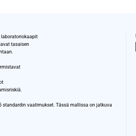
 laboratoriokaapit
joavat tasaisen
ntaan.
rmistavat
ot
umisriskiä.
standardin vaatimukset. Tässä mallissa on jatkuva