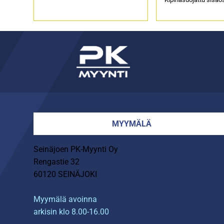
MYYMÄLÄ
Seinäjoen PK-Myynti Oy
Rengastie 32
60120 SEINÄJOKI
Myymälä avoinna
arkisin klo 8.00-16.00