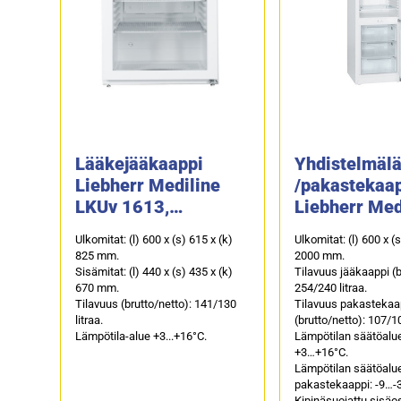
Lääkejääkaappi
Yhdistelmäl
Liebherr Mediline
/pakastekaa
LKUv 1613,
Liebherr Med
lasiovella
LCexv 4010
Ulkomitat: (l) 600 x (s) 615 x (k)
Ulkomitat: (l) 600 x (
(kipinäsuojat
825 mm.
2000 mm.
sisäosa)
Sisämitat: (l) 440 x (s) 435 x (k)
Tilavuus jääkaappi (b
670 mm.
254/240 litraa.
Tilavuus (brutto/netto): 141/130
Tilavuus pakastekaa
litraa.
(brutto/netto): 107/10
Lämpötila-alue +3...+16°C.
Lämpötilan säätöalue
+3…+16°C.
Lämpötilan säätöalu
pakastekaappi: -9…-
Kipinäsuojattu sisäo