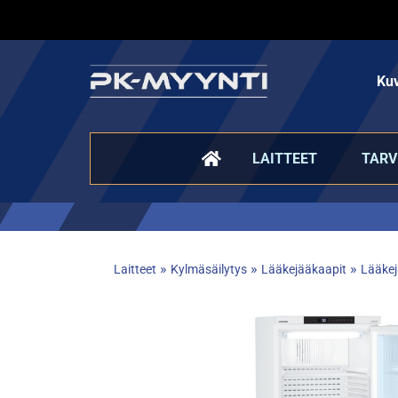
Kuv
LAITTEET
TARV
»
»
»
Laitteet
Kylmäsäilytys
Lääkejääkaapit
Lääkej