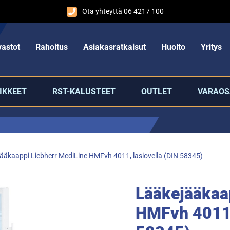
Ota yhteyttä 06 4217 100
astot
Rahoitus
Asiakasratkaisut
Huolto
Yritys
IKKEET
RST-KALUSTEET
OUTLET
VARAOS
ääkaappi Liebherr MediLine HMFvh 4011, lasiovella (DIN 58345)
Lääkejääkaa
HMFvh 4011, 