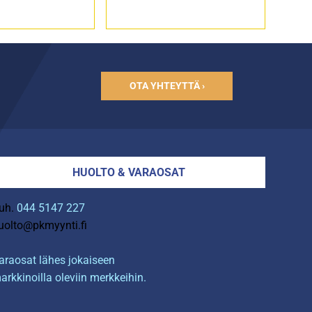
OTA YHTEYTTÄ ›
HUOLTO & VARAOSAT
uh.
044 5147 227
uolto@pkmyynti.fi
araosat lähes jokaiseen
arkkinoilla oleviin merkkeihin.