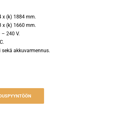
54 x (k) 1884 mm.
23 x (k) 1660 mm.
 – 240 V.
C.
ti sekä akkuvarmennus.
JOUSPYYNTÖÖN