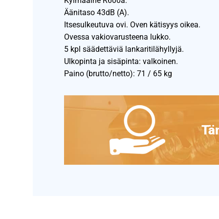
Kylmäaine R600a.
Äänitaso 43dB (A).
Itsesulkeutuva ovi. Oven kätisyys oikea.
Ovessa vakiovarusteena lukko.
5 kpl säädettäviä lankaritilähyllyjä.
Ulkopinta ja sisäpinta: valkoinen.
Paino (brutto/netto): 71 / 65 kg
Täm