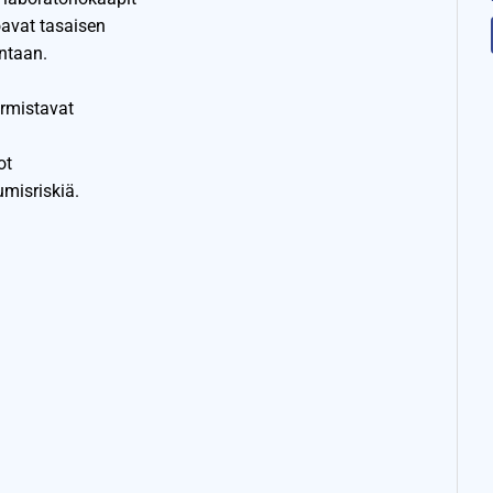
joavat tasaisen
ntaan.
rmistavat
ot
umisriskiä.