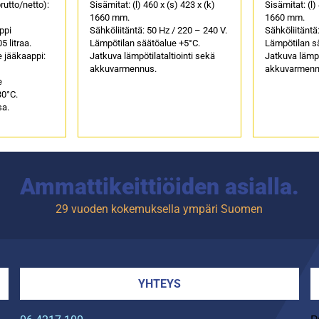
rutto/netto):
Sisämitat: (l) 460 x (s) 423 x (k)
Sisämitat: (l)
1660 mm.
1660 mm.
ppi
Sähköliitäntä: 50 Hz / 220 – 240 V.
Sähköliitäntä
5 litraa.
Lämpötilan säätöalue +5°C.
Lämpötilan s
 jääkaappi:
Jatkuva lämpötilataltiointi sekä
Jatkuva lämpö
akkuvarmennus.
akkuvarmenn
e
30°C.
sa.
Ammattikeittiöiden asialla.
29 vuoden kokemuksella ympäri Suomen
YHTEYS