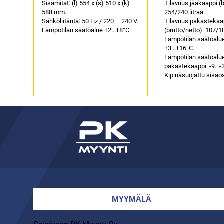
sisäosa)
Sisämitat: (l) 554 x (s) 510 x (k)
Tilavuus jääkaappi (b
588 mm.
254/240 litraa.
Sähköliitäntä: 50 Hz / 220 – 240 V.
Tilavuus pakastekaa
Lämpötilan säätöalue +2...+8°C.
(brutto/netto): 107/10
Lämpötilan säätöalue
+3…+16°C.
Lämpötilan säätöalu
pakastekaappi: -9…-
Kipinäsuojattu sisäo
MYYMÄLÄ