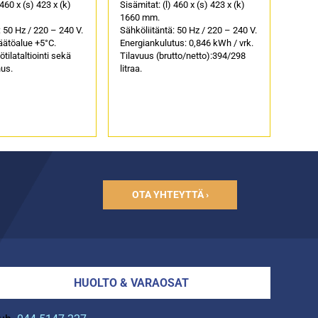
 460 x (s) 423 x (k)
Sisämitat: (l) 460 x (s) 423 x (k)
1660 mm.
: 50 Hz / 220 – 240 V.
Sähköliitäntä: 50 Hz / 220 – 240 V.
äätöalue +5°C.
Energiankulutus: 0,846 kWh / vrk.
tilataltiointi sekä
Tilavuus (brutto/netto):394/298
us.
litraa.
OTA YHTEYTTÄ ›
HUOLTO & VARAOSAT