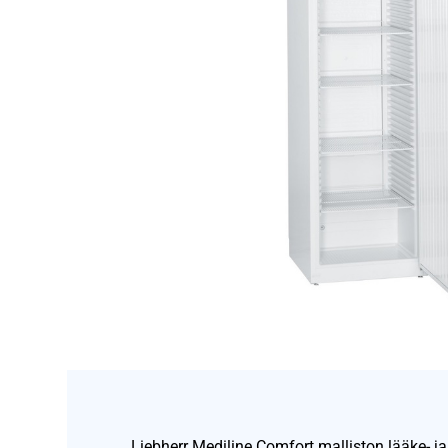
Liebherr Mediline Comfort malliston lääke- ja