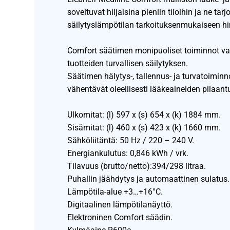
soveltuvat hiljaisina pieniin tiloihin ja ne tar
säilytyslämpötilan tarkoituksenmukaiseen hi
Comfort säätimen monipuoliset toiminnot va
tuotteiden turvallisen säilytyksen.
Säätimen hälytys-, tallennus- ja turvatoiminn
vähentävät oleellisesti lääkeaineiden pilaant
Ulkomitat: (l) 597 x (s) 654 x (k) 1884 mm.
Sisämitat: (l) 460 x (s) 423 x (k) 1660 mm.
Sähköliitäntä: 50 Hz / 220 – 240 V.
Energiankulutus: 0,846 kWh / vrk.
Tilavuus (brutto/netto):394/298 litraa.
Puhallin jäähdytys ja automaattinen sulatus.
Lämpötila-alue +3…+16°C.
Digitaalinen lämpötilanäyttö.
Elektroninen Comfort säädin.