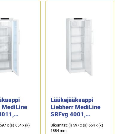
äkaappi
Lääkejääkaappi
r MediLine
Liebherr MediLine
4011,
SRFvg 4001,
la (DIN
umpiovella
 597 x (s) 654 x (k)
Ulkomitat: (l) 597 x (s) 654 x (k)
1884 mm.