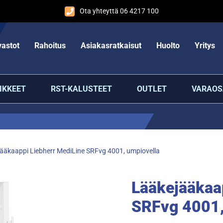
Ota yhteyttä 06 4217 100
astot
Rahoitus
Asiakasratkaisut
Huolto
Yritys
IKKEET
RST-KALUSTEET
OUTLET
VARAOS
ääkaappi Liebherr MediLine SRFvg 4001, umpiovella
Lääkejääkaa
SRFvg 4001,