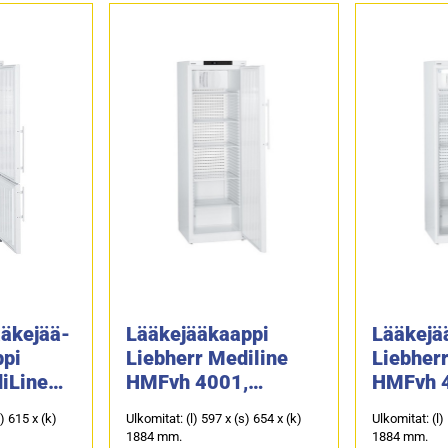
ääkejää-
Lääkejääkaappi
Lääkejä
ppi
Liebherr Mediline
Liebher
iLine
HMFvh 4001,
HMFvh 
umpiovella (DIN
lasiovel
s) 615 x (k)
Ulkomitat: (l) 597 x (s) 654 x (k)
Ulkomitat: (l)
tu
58345)
58345)
1884 mm.
1884 mm.