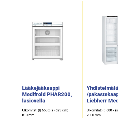
Lääkejääkaappi
Yhdistelmäl
Medifroid PHAR200,
/pakastekaa
lasiovella
Liebherr Med
LCexv 4010
Ulkomitat: (l) 650 x (s) 625 x (k)
Ulkomitat: (l) 600 x (
(kipinäsuojat
810 mm.
2000 mm.