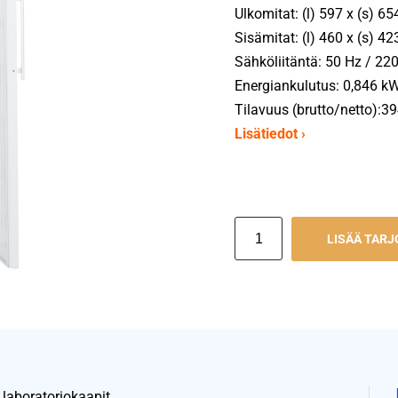
Ulkomitat: (l) 597 x (s) 6
Sisämitat: (l) 460 x (s) 4
Sähköliitäntä: 50 Hz / 220
Energiankulutus: 0,846 kW
Tilavuus (brutto/netto):39
Lisätiedot ›
LISÄÄ TAR
 laboratoriokaapit