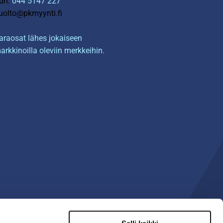
uh.
044 5147 227
uolto@pkmyynti.fi
araosat lähes jokaiseen
arkkinoilla oleviin merkkeihin.