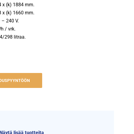
54 x (k) 1884 mm.
23 x (k) 1660 mm.
 – 240 V.
h / vrk.
4/298 litraa.
JOUSPYYNTÖÖN
Näytä lisää tuotteita