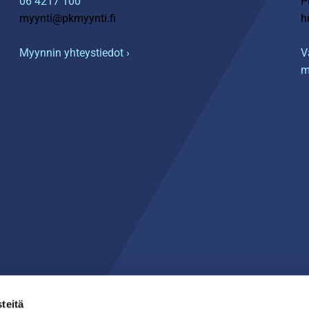
06 4217 100
P
myynti@pkmyynti.fi
h
Myynnin yhteystiedot ›
V
m
teitä