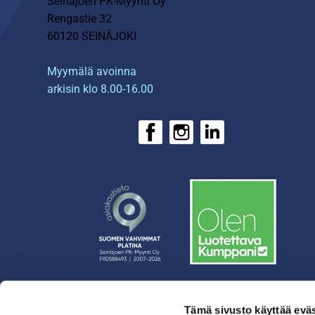
Seinäjoen PK-Myynti Oy
Rengastie 32
60120 SEINÄJOKI
Myymälä avoinna
arkisin klo 8.00-16.00
Tämä sivusto käyttää eväs
› Rahoitus