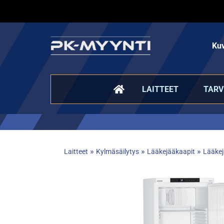
Kuv
LAITTEET
TARV
»
»
»
Laitteet
Kylmäsäilytys
Lääkejääkaapit
Lääkej