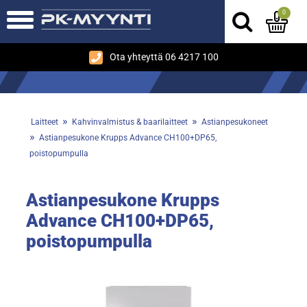
0
Ota yhteyttä 06 4217 100
»
»
Laitteet
Kahvinvalmistus & baarilaitteet
Astianpesukoneet
»
Astianpesukone Krupps Advance CH100+DP65,
poistopumpulla
Astianpesukone Krupps
Advance CH100+DP65,
poistopumpulla