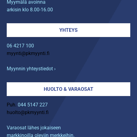
Myymälä avoinna
arkisin klo 8.00-16.00
YHTEYS
06 4217 100
myynti@pkmyynti.fi
Myynnin yhteystiedot ›
HUOLTO & VARAOSAT
Puh.
044 5147 227
huolto@pkmyynti.fi
Varaosat lähes jokaiseen
markkinoilla oleviin merkkeihin.