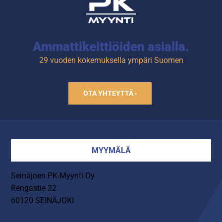
astioita sekä yleisimmät
tarjottimet.
Ammattikeittiöiden asialla.
29 vuoden kokemuksella ympäri Suomen
OTA YHTEYTTÄ ›
MYYMÄLÄ
Seinäjoen PK-Myynti Oy
Rengastie 32
60120 SEINÄJOKI