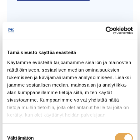
Tämä sivusto käyttää evästeitä
Käytämme evästeitä tarjoamamme sisällön ja mainosten
räätälöimiseen, sosiaalisen median ominaisuuksien
Tämäkin laite sopivasti
tukemiseen ja kävijämäärämme analysoimiseen. Lisäksi
rahoituksella
jaamme sosiaalisen median, mainosalan ja analytiikka-
alan kumppaneillemme tietoja siitä, miten käytät
TUTUSTU ›
sivustoamme. Kumppanimme voivat yhdistää näitä
tietoja muihin tietoihin, joita olet antanut heille tai joita on
kerätty, kun olet käyttänyt heidän palvelujaan.
seinajoenpk-myynti.fi/tietosuoja/
Lisätietoja:
Suostumuksen
Välttämätön
valinta