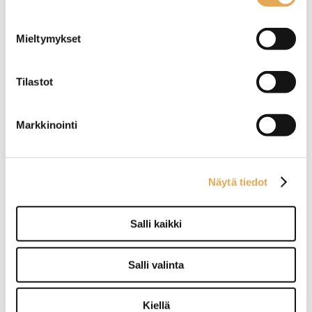
Mieltymykset
Tilastot
Jalusta Krupps ja GAM
Astianpesukone Krupps
astianpesukoneille,
C537T+DP45,
alahyllyllä
poistopumpulla
Markkinointi
Soveltuu useammalle Krupps
Ulkomitat: (l) 585 x (s) 610 x
ja GAM
(k) 815 mm.
luukkuastianpesukone
Sähköliitäntä: 5,92 kW / 400
Näytä tiedot
mallille.
V.
Jalustassa paikka kolmelle
Pesukorin koko 500 x 500
astianpesukorille.
mm.
Varustettu alahyllyllä.
Salli kaikki
Salli valinta
Astianpesukone Krupps
Astianpesukone Krupps
Kiellä
C537, ilman
C537+DP45,