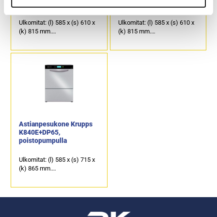
poistopumppua
poistopumpulla
Ulkomitat: (l) 585 x (s) 610 x
Ulkomitat: (l) 585 x (s) 610 x
(k) 815 mm.
(k) 815 mm.
Sähköliitäntä: 3,12 kW / 230
Sähköliitäntä: 3,12 kW / 230
V.
V.
Pesukorin koko 500 x 500
Pesukorin koko 500 x 500
mm.
mm.
Astianpesukone Krupps
K840E+DP65,
poistopumpulla
Ulkomitat: (l) 585 x (s) 715 x
(k) 865 mm.
Sähköliitäntä: 6,52 kW / 400
V.
Maksimi korin koko on 500 x
600 mm.
Mahdollista pestä GN 1/1