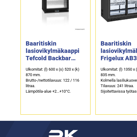
Baaritiskin
Baaritiskin
lasiovikylmäkaappi
lasiovikylmä
Tefcold Backbar
Frigelux AB
DB125H-I,
peilisisustal
Ulkomitat: (l) 600 x (s) 520 x (k)
Ulkomitat: (l) 1350 x 
saranaovella
870 mm.
835 mm.
Brutto-/nettotilavuus: 122 / 116
Kolmella lasiliukuove
litraa.
Tilavuus: 241 litraa.
Lämpötila-alue +2...+10°C.
Sijoitettavissa työtas