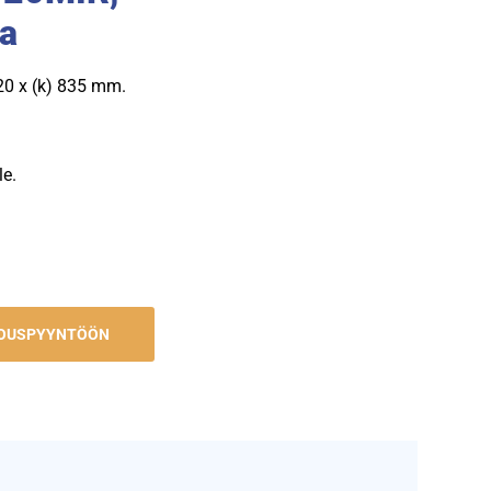
la
520 x (k) 835 mm.
le.
JOUSPYYNTÖÖN