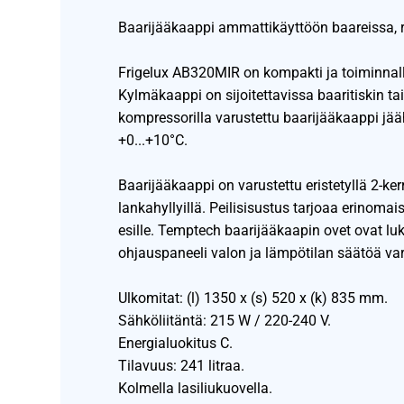
Baarijääkaappi ammattikäyttöön baareissa, r
Frigelux AB320MIR on kompakti ja toiminnall
Kylmäkaappi on sijoitettavissa baaritiskin t
kompressorilla varustettu baarijääkaappi jää
+0...+10°C.
Baarijääkaappi on varustettu eristetyllä 2-kerr
lankahyllyillä. Peilisisustus tarjoaa erinomai
esille. Temptech baarijääkaapin ovet ovat luk
ohjauspaneeli valon ja lämpötilan säätöä var
Ulkomitat: (l) 1350 x (s) 520 x (k) 835 mm.
Sähköliitäntä: 215 W / 220-240 V.
Energialuokitus C.
Tilavuus: 241 litraa.
Kolmella lasiliukuovella.