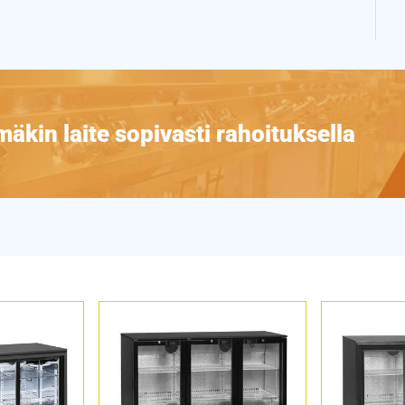
äkin laite sopivasti rahoituksella