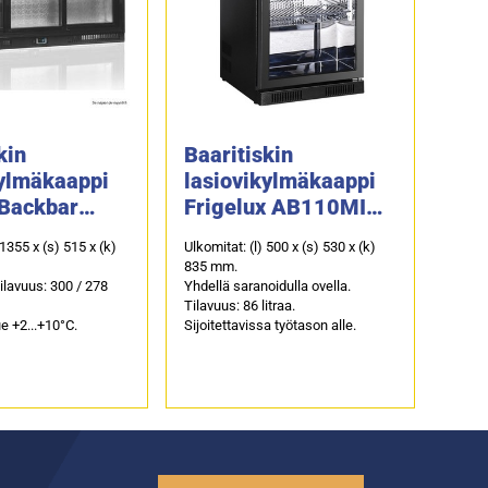
kin
Baaritiskin
kylmäkaappi
lasiovikylmäkaappi
 Backbar
Frigelux AB110MIR,
3-P,
peilisisustalla
 1355 x (s) 515 x (k)
Ulkomitat: (l) 500 x (s) 530 x (k)
lla
835 mm.
tilavuus: 300 / 278
Yhdellä saranoidulla ovella.
Tilavuus: 86 litraa.
e +2...+10°C.
Sijoitettavissa työtason alle.