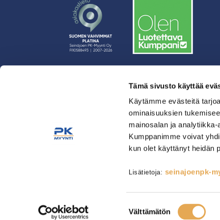
Tämä sivusto käyttää eväs
› Rahoitus
› Asiakasratkaisut
Käytämme evästeitä tarjoa
ominaisuuksien tukemisee
› Huolto
mainosalan ja analytiikka-
› Yritys
Kumppanimme voivat yhdistää 
› Yhteystiedot
kun olet käyttänyt heidän 
› Tietosuojaseloste
› Tilaus- ja toimitusehdot
seinajoenpk-myy
Lisätietoja:
Astianpesu & Esikäsittely
Kahvinvalmistus & Baarilait
Tarjoilulaitteet
Tarvikkeet
Suostumuksen
Välttämätön
valinta