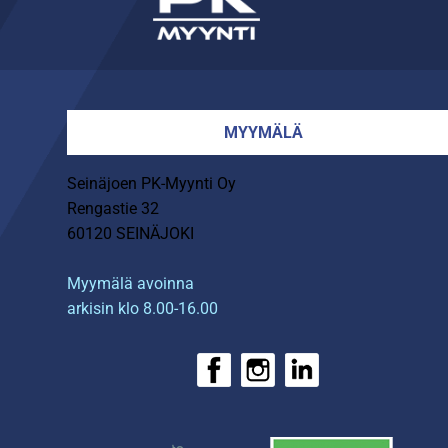
MYYMÄLÄ
Seinäjoen PK-Myynti Oy
Rengastie 32
60120 SEINÄJOKI
Myymälä avoinna
arkisin klo 8.00-16.00