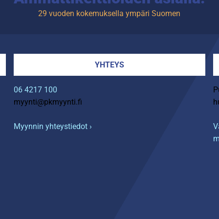
29 vuoden kokemuksella ympäri Suomen
YHTEYS
06 4217 100
P
myynti@pkmyynti.fi
h
Myynnin yhteystiedot ›
V
m