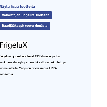
Näytä lisää tuotteita
Frigelux -tuotteita
Baarijääkaapit tuoteryhmästä
Frigeluxin juuret juontuvat 1930-luvulle, jonka
valikoimasta löytyy ammattikäyttöön tarkoitettuja
kylmälaitteita. Yritys on nykyään osa FRIO-
konsernia.