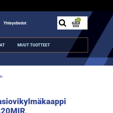
0
Yhteystiedot
AT
MUUT TUOTTEET
la
lasiovikylmäkaappi
320MIR,