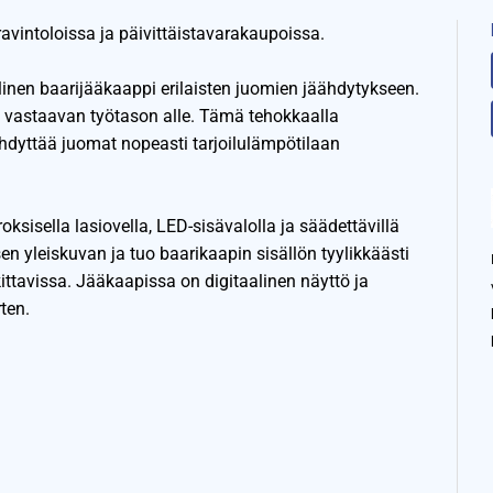
avintoloissa ja päivittäistavarakaupoissa.
inen baarijääkaappi erilaisten juomien jäähdytykseen.
ai vastaavan työtason alle. Tämä tehokkaalla
hdyttää juomat nopeasti tarjoilulämpötilaan
oksisella lasiovella, LED-sisävalolla ja säädettävillä
sen yleiskuvan ja tuo baarikaapin sisällön tyylikkäästi
ittavissa. Jääkaapissa on digitaalinen näyttö ja
ten.