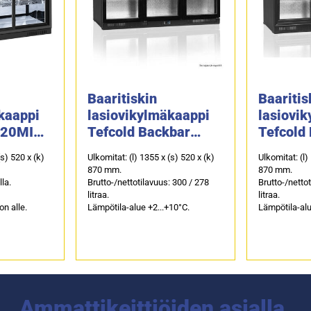
Baaritiskin
Baaritis
kaappi
lasiovikylmäkaappi
lasiovi
320MIR,
Tefcold Backbar
Tefcold
la
DB300H-3-P,
DB300S-
(s) 520 x (k)
Ulkomitat: (l) 1355 x (s) 520 x (k)
Ulkomitat: (l)
saranaovilla
liukuovi
870 mm.
870 mm.
lla.
Brutto-/nettotilavuus: 300 / 278
Brutto-/netto
litraa.
litraa.
on alle.
Lämpötila-alue +2...+10°C.
Lämpötila-alu
Ammattikeittiöiden asialla.