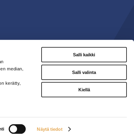
Salli kaikki
an
sen median,
Salli valinta
on kerätty,
Kiellä
ti
Näytä tiedot