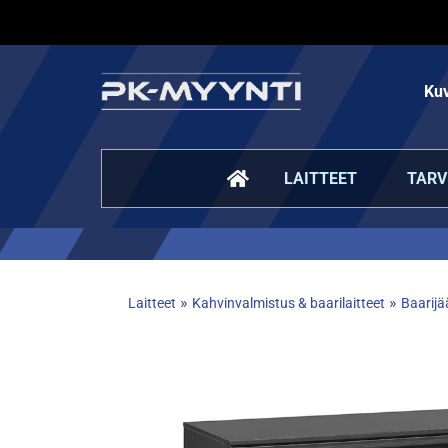
Kuv
LAITTEET
TARV
»
»
Laitteet
Kahvinvalmistus & baarilaitteet
Baarijä