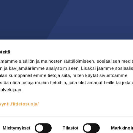
teitä
mamme sisällön ja mainosten räätälöimiseen, sosiaalisen medi
n ja kävijämäärämme analysoimiseen. Lisäksi jaamme sosiaali
alan kumppaneillemme tietoja siitä, miten käytät sivustoamme.
näitä tietoja muihin tietoihin, joita olet antanut heille tai joita 
palvelujaan.
nti.fi/tietosuoja/
teet
Kylmäsäilytys
Lämmin keittiö
RST-kalusteet
Mainostoimisto Semio
Mieltymykset
Tilastot
Markkinoin