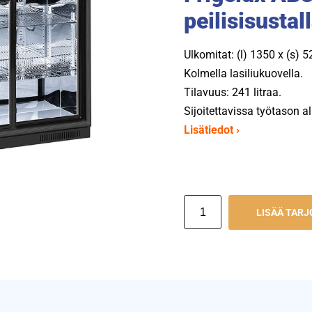
peilisisustal
Ulkomitat: (l) 1350 x (s) 
Kolmella lasiliukuovella.
Tilavuus: 241 litraa.
Sijoitettavissa työtason al
Lisätiedot ›
LISÄÄ TAR