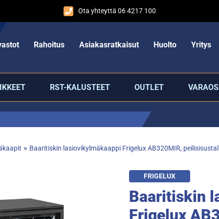
Ota yhteyttä 06 4217 100
astot
Rahoitus
Asiakasratkaisut
Huolto
Yritys
IKKEET
RST-KALUSTEET
OUTLET
VARAOS
»
äkaapit
Baaritiskin lasiovikylmäkaappi Frigelux AB320MIR, peilisisustal
FRIGELUX
Baaritiskin 
Frigelux AB