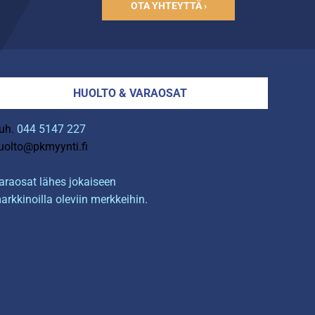
OTA YHTEYTTÄ ›
HUOLTO & VARAOSAT
uh.
044 5147 227
uolto@pkmyynti.fi
araosat lähes jokaiseen
arkkinoilla oleviin merkkeihin.