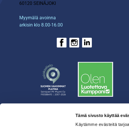
60120 SEINÄJOKI
Myymälä avoinna
arkisin klo 8.00-16.00
Tämä sivusto käyttää eväs
› Rahoitus
› Asiakasratkaisut
Käytämme evästeitä tarjoa