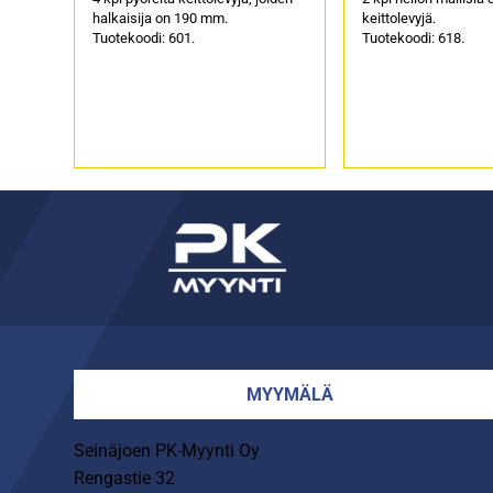
halkaisija on 190 mm.
keittolevyjä.
Tuotekoodi: 601.
Tuotekoodi: 618.
MYYMÄLÄ
Seinäjoen PK-Myynti Oy
Rengastie 32