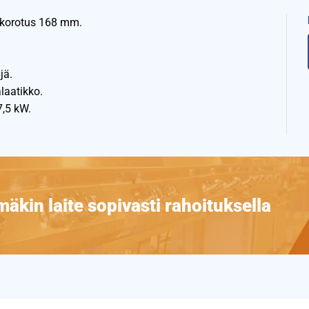
takorotus 168 mm.
jä.
laatikko.
7,5 kW.
äkin laite sopivasti rahoituksella