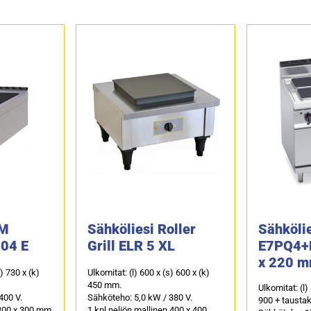
RM
Sähköliesi Roller
Sähkölie
704 E
Grill ELR 5 XL
E7PQ4+F
x 220 m
s) 730 x (k)
Ulkomitat: (l) 600 x (s) 600 x (k)
vastusuu
450 mm.
Ulkomitat: (l)
400 V.
Sähköteho: 5,0 kW / 380 V.
900 + tausta
a 300 x 300 mm
1 kpl neliön mallinen 400 x 400