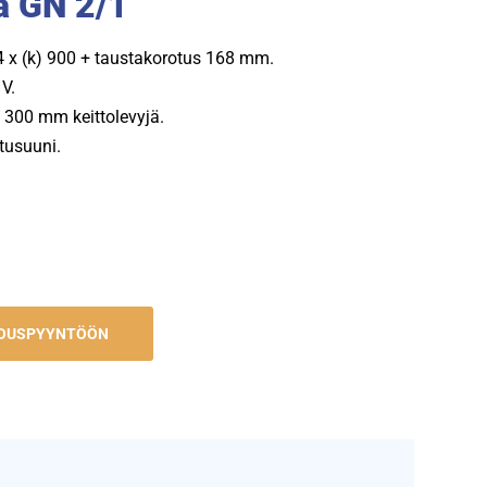
a GN 2/1
14 x (k) 900 + taustakorotus 168 mm.
V.
x 300 mm keittolevyjä.
tusuuni.
JOUSPYYNTÖÖN