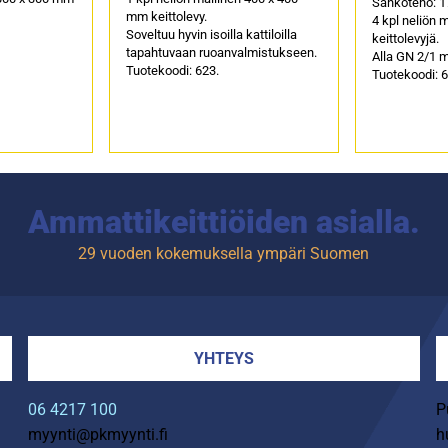
Sähköteho: 17
mm keittolevy.
4 kpl neliön 
Soveltuu hyvin isoilla kattiloilla
keittolevyjä.
tapahtuvaan ruoanvalmistukseen.
Alla GN 2/1 m
Tuotekoodi: 623.
Tuotekoodi: 6
Ammattikeittiöiden asialla.
29 vuoden kokemuksella ympäri Suomen
YHTEYS
06 4217 100
P
myynti@pkmyynti.fi
h