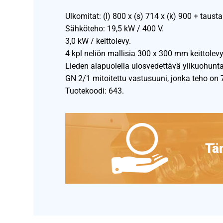
Ulkomitat: (l) 800 x (s) 714 x (k) 900 + taus
Sähköteho: 19,5 kW / 400 V.
3,0 kW / keittolevy.
4 kpl neliön mallisia 300 x 300 mm keittolevy
Lieden alapuolella ulosvedettävä ylikuohunta
GN 2/1 mitoitettu vastusuuni, jonka teho on 
Tuotekoodi: 643.
Täm