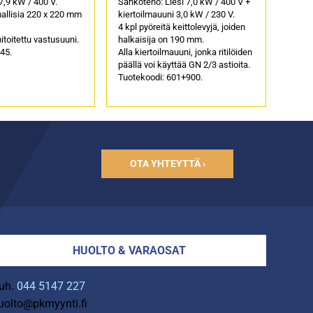
,9 kW / 400 V.
Sähköteho: Liesi 7,0 kW / 400 V +
mallisia 220 x 220 mm
kiertoilmauuni 3,0 kW / 230 V.
4 kpl pyöreitä keittolevyjä, joiden
itoitettu vastusuuni.
halkaisija on 190 mm.
45.
Alla kiertoilmauuni, jonka ritilöiden
päällä voi käyttää GN 2/3 astioita.
Tuotekoodi: 601+900.
OTA YHTEYTTÄ ›
HUOLTO & VARAOSAT
uh.
044 5147 227
uolto@pkmyynti.fi