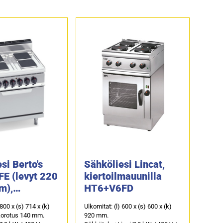
si Berto's
Sähköliesi Lincat,
E (levyt 220
kiertoilmauunilla
m),
HT6+V6FD
nilla GN 2/1
 800 x (s) 714 x (k)
Ulkomitat: (l) 600 x (s) 600 x (k)
korotus 140 mm.
920 mm.