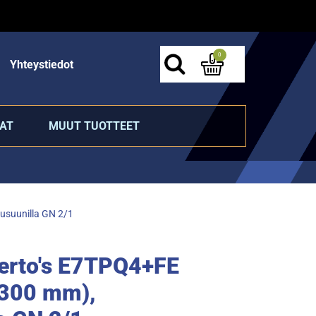
0
Yhteystiedot
AT
MUUT TUOTTEET
tusuunilla GN 2/1
Berto's E7TPQ4+FE
 300 mm),