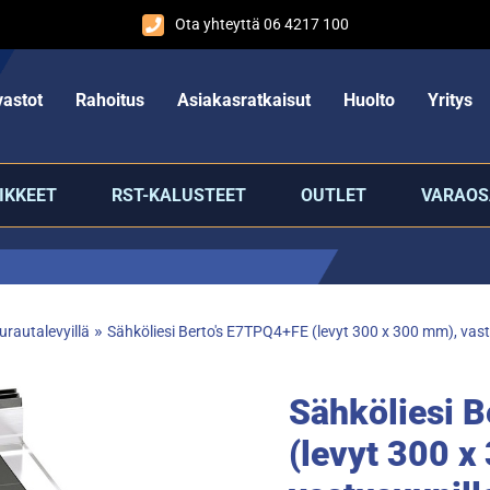
Ota yhteyttä 06 4217 100
astot
Rahoitus
Asiakasratkaisut
Huolto
Yritys
IKKEET
RST-KALUSTEET
OUTLET
VARAOS
»
urautalevyillä
Sähköliesi Berto's E7TPQ4+FE (levyt 300 x 300 mm), vas
Sähköliesi 
(levyt 300 x