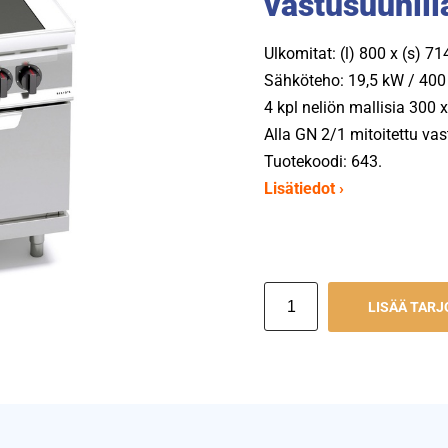
vastusuunill
Ulkomitat: (l) 800 x (s) 7
Sähköteho: 19,5 kW / 400 
4 kpl neliön mallisia 300 
Alla GN 2/1 mitoitettu vas
Tuotekoodi: 643.
Lisätiedot ›
LISÄÄ TAR