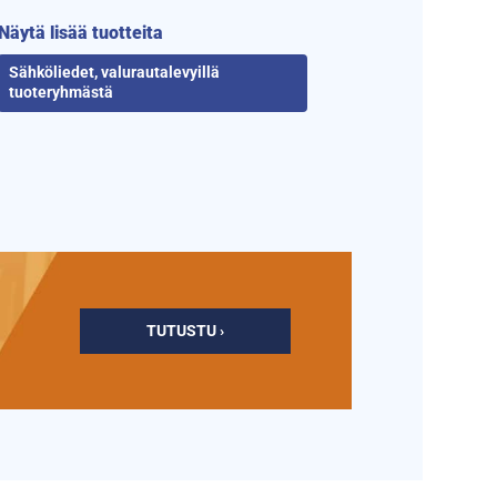
Näytä lisää tuotteita
Sähköliedet, valurautalevyillä
tuoteryhmästä
TUTUSTU ›