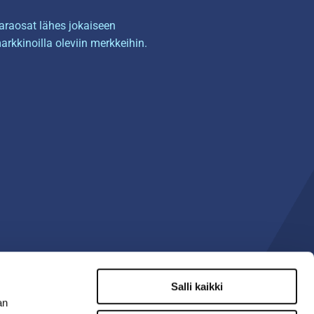
araosat lähes jokaiseen
arkkinoilla oleviin merkkeihin.
Salli kaikki
an