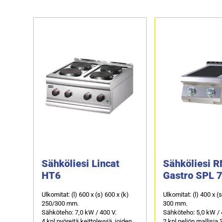
Sähköliesi Lincat
Sähköliesi 
HT6
Gastro SPL 
Ulkomitat: (l) 600 x (s) 600 x (k)
Ulkomitat: (l) 400 x (
250/300 mm.
300 mm.
Sähköteho: 7,0 kW / 400 V.
Sähköteho: 5,0 kW / 
4 kpl pyöreitä keittolevyjä, joiden
2 kpl neliön mallisi