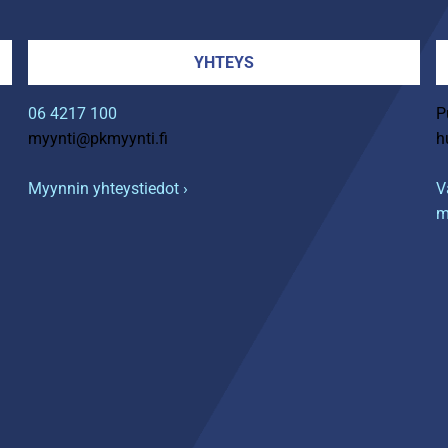
YHTEYS
06 4217 100
P
myynti@pkmyynti.fi
h
Myynnin yhteystiedot ›
V
m