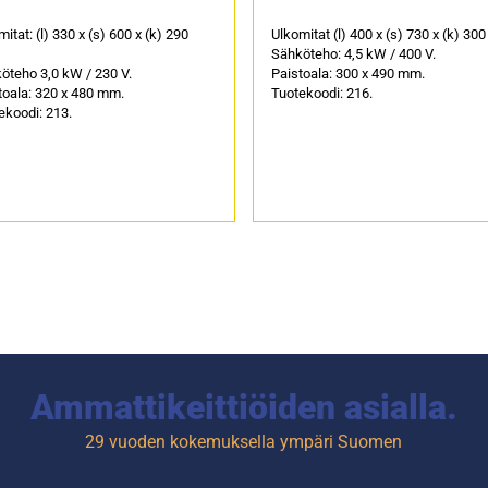
itat: (l) 330 x (s) 600 x (k) 290
Ulkomitat (l) 400 x (s) 730 x (k) 30
Sähköteho: 4,5 kW / 400 V.
öteho 3,0 kW / 230 V.
Paistoala: 300 x 490 mm.
toala: 320 x 480 mm.
Tuotekoodi: 216.
ekoodi: 213.
Ammattikeittiöiden asialla.
29 vuoden kokemuksella ympäri Suomen