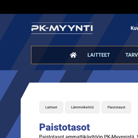
Kuv
LAITTEET
TARV
Laitteet
Lämminkeittiö
Paistotasot
Paistotasot
Paistotasot ammattikäyttöön PK-Myynnistä. Va