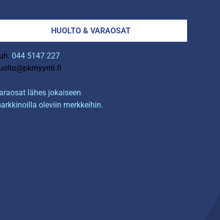
HUOLTO & VARAOSAT
uh.
044 5147 227
uolto@pkmyynti.fi
araosat lähes jokaiseen
arkkinoilla oleviin merkkeihin.