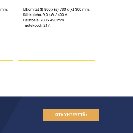
0 mm.
Ulkomitat (l) 800 x (s) 730 x (k) 300 mm.
Sähköteho: 9,0 kW / 400 V.
Paistoala: 700 x 490 mm.
Tuotekoodi: 217.
OTA YHTEYTTÄ ›