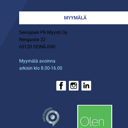
MYYMÄLÄ
Seinäjoen PK-Myynti Oy
Rengastie 32
60120 SEINÄJOKI
Myymälä avoinna
arkisin klo 8.00-16.00