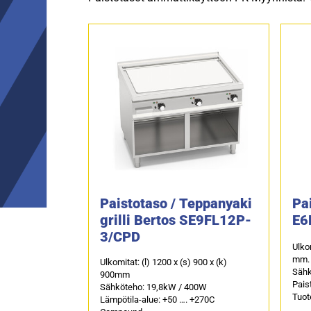
Paistotaso / Teppanyaki
Pai
grilli Bertos SE9FL12P-
E6
3/CPD
Ulkom
mm.
Ulkomitat: (l) 1200 x (s) 900 x (k)
Sähk
900mm
Pais
Sähköteho: 19,8kW / 400W
Tuot
Lämpötila-alue: +50 …. +270C