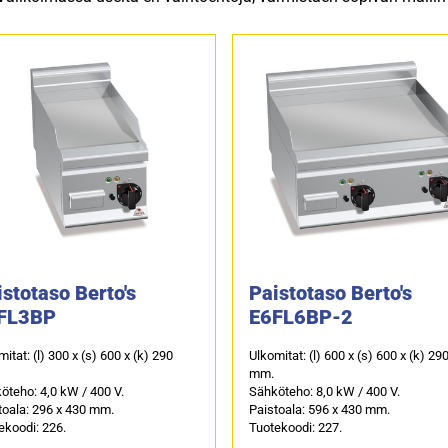
stotaso Berto's
Paistotaso Berto's
FL3BP
E6FL6BP-2
itat: (l) 300 x (s) 600 x (k) 290
Ulkomitat: (l) 600 x (s) 600 x (k) 29
mm.
öteho: 4,0 kW / 400 V.
Sähköteho: 8,0 kW / 400 V.
toala: 296 x 430 mm.
Paistoala: 596 x 430 mm.
ekoodi: 226.
Tuotekoodi: 227.