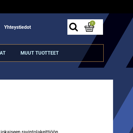
0
Yhteystiedot
AT
MUUT TUOTTEET
okaiseen ravintolakeittiöön.