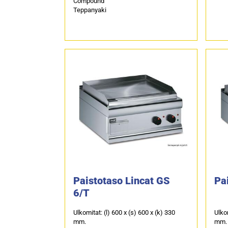
Compound
Teppanyaki
Paistotaso Lincat GS
Pa
6/T
Ulkomitat: (l) 600 x (s) 600 x (k) 330
Ulkom
mm.
mm.