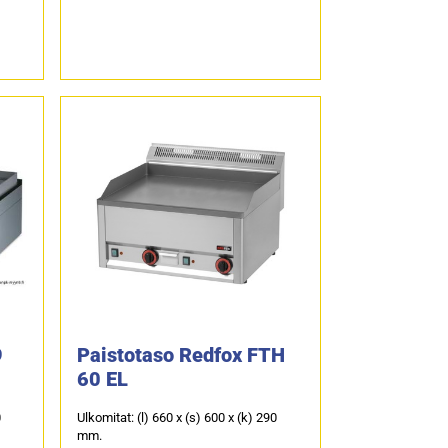
9
Paistotaso Redfox FTH
60 EL
0
Ulkomitat: (l) 660 x (s) 600 x (k) 290
mm.