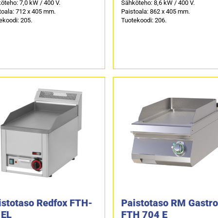
öteho: 7,0 kW / 400 V.
Sähköteho: 8,6 kW / 400 V.
toala: 712 x 405 mm.
Paistoala: 862 x 405 mm.
ekoodi: 205.
Tuotekoodi: 206.
istotaso Redfox FTH-
Paistotaso RM Gastro
 EL
FTH 704 E