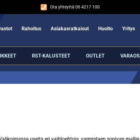
Ota yhteyttä 06 4217 100
astot
Rahoitus
Asiakasratkaisut
Huolto
Yritys
IKKEET
RST-KALUSTEET
OUTLET
VARAOS
likoimassa useita eri vaihtoehtoja, varmistaen sopivan mallin j