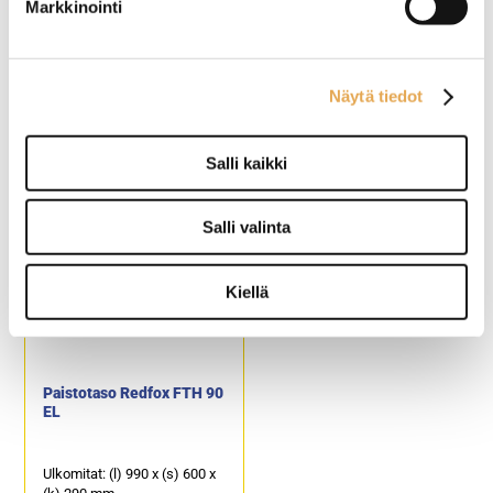
Markkinointi
Paistotaso Berto's
Paistotaso Lincat GS 6/T
Näytä tiedot
E6FL3BP
Salli kaikki
Ulkomitat: (l) 300 x (s) 600 x
Ulkomitat: (l) 600 x (s) 600 x
(k) 290 mm.
(k) 330 mm.
Sähköteho: 4,0 kW / 400 V.
Sähköteho: 5,6 kW / 400 V.
Paistoala: 296 x 430 mm.
Paistoala: 562 x 405 mm.
Salli valinta
Tuotekoodi: 226.
Tuotekoodi: 204.
Kiellä
Paistotaso Redfox FTH 90
EL
Ulkomitat: (l) 990 x (s) 600 x