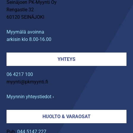
Seinäjoen PK-Myynti Oy
Rengastie 32
60120 SEINÄJOKI
Myymälä avoinna
arkisin klo 8.00-16.00
YHTEYS
06 4217 100
myynti@pkmyynti.fi
Myynnin yhteystiedot ›
HUOLTO & VARAOSAT
Puh.
044 5147 227