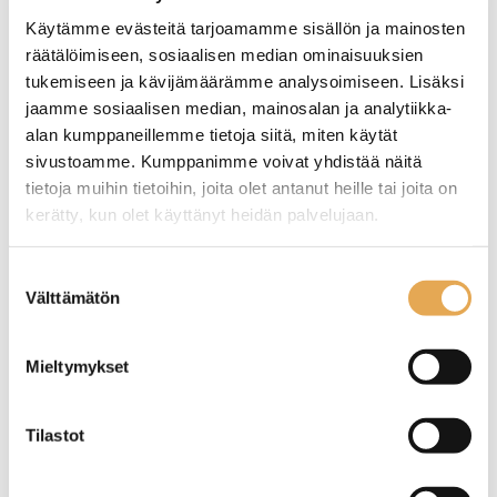
Käytämme evästeitä tarjoamamme sisällön ja mainosten
räätälöimiseen, sosiaalisen median ominaisuuksien
tukemiseen ja kävijämäärämme analysoimiseen. Lisäksi
jaamme sosiaalisen median, mainosalan ja analytiikka-
alan kumppaneillemme tietoja siitä, miten käytät
sivustoamme. Kumppanimme voivat yhdistää näitä
tietoja muihin tietoihin, joita olet antanut heille tai joita on
kerätty, kun olet käyttänyt heidän palvelujaan.
Paistotaso Lincat GS9
Paistotaso Lincat GS 4
seinajoenpk-myynti.fi/tietosuoja/
Lisätietoja:
Suostumuksen
Välttämätön
valinta
Ulkomitat: (l) 900 x (s) 600 x
Ulkomitat: (l) 450 x (s) 600 x
Mieltymykset
(k) 330 mm.
(k) 330 mm.
Sähköteho: 8,6 kW / 400 V.
Sähköteho: 3,7 kW / 230 V.
Paistoala: 862 x 405 mm.
Paistoala: 412 x 405 mm.
Tuotekoodi: 206.
Tuotekoodi: 203.
Tilastot