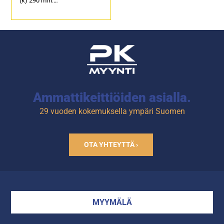
(k) 290 mm.
Sähköteho 9,0 kW / 400 V.
Paistoala: 980 x 480 mm.
Tuotekoodi: 210.
Ammattikeittiöiden asialla.
29 vuoden kokemuksella ympäri Suomen
OTA YHTEYTTÄ ›
MYYMÄLÄ