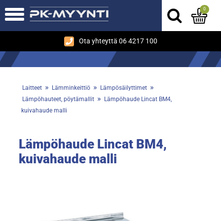
0
Ota yhteyttä 06 4217 100
»
»
»
Laitteet
Lämminkeittiö
Lämpösäilyttimet
»
Lämpöhauteet, pöytämallit
Lämpöhaude Lincat BM4,
kuivahaude malli
Lämpöhaude Lincat BM4,
kuivahaude malli