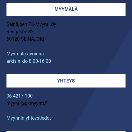
MYYMÄLÄ
Seinäjoen PK-Myynti Oy
Rengastie 32
60120 SEINÄJOKI
Myymälä avoinna
arkisin klo 8.00-16.00
YHTEYS
06 4217 100
myynti@pkmyynti.fi
Myynnin yhteystiedot ›