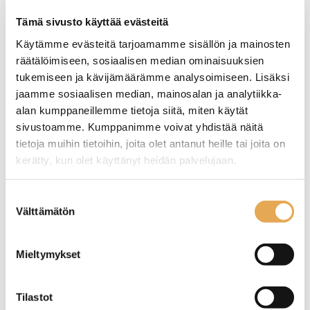
Tämä sivusto käyttää evästeitä
TUTUSTU ›
Käytämme evästeitä tarjoamamme sisällön ja mainosten
räätälöimiseen, sosiaalisen median ominaisuuksien
tukemiseen ja kävijämäärämme analysoimiseen. Lisäksi
jaamme sosiaalisen median, mainosalan ja analytiikka-
alan kumppaneillemme tietoja siitä, miten käytät
sivustoamme. Kumppanimme voivat yhdistää näitä
tietoja muihin tietoihin, joita olet antanut heille tai joita on
kerätty, kun olet käyttänyt heidän palvelujaan.
seinajoenpk-myynti.fi/tietosuoja/
Lisätietoja:
Suostumuksen
Välttämätön
valinta
Lämpöhaude Lincat
Lämpöhaude Lincat BM4,
BM3W
kuivahaude malli
Mieltymykset
Ulkomitat: (l) 300 x (s) 600 x
Ulkomitat: (l) 450 x (s) 600 x
(k) 290 mm.
(k) 290 mm.
Sähköteho: 1,0 kW / 230 V.
Sähköteho: 0,75 kW / 230 V.
Tilastot
Kapasiteetti: 3 x 1/4 150 GN.
Kapasiteetti: GN 1/1-150.