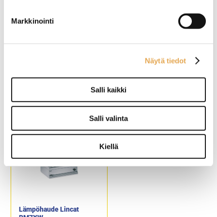
Tuotekoodi: 704.
Tuotekoodi: 733.
Markkinointi
Näytä tiedot
Lämpöhaude Redfox BMV
Lämpöhaude 1/1 UNIQ
1115
Hendi
Salli kaikki
Ulkomitat: (l) 330 x (s) 540 x
Ulkomitat: (l) 607 x (s) 402 x
(k) 220 mm.
(k) 245mm
Salli valinta
Sähköteho: 1,5 kW / 230 V.
Kapasiteetti 1 x GN 1/1-
Kapasiteetti: GN 1/1-150.
100mm
Tuotekoodi: 700.
Kiellä
Lämpöhaude Lincat