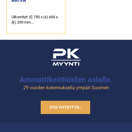
BM7XW
Ulkomitat: (l) 750 x (s) 600 x
(k) 290 mm.
Sähköteho: 2,0 kW / 230 V.
Kapasiteetti: 2 x GN 1/1-150.
Tuotekoodi: 748.
Ammattikeittiöiden asialla.
29 vuoden kokemuksella ympäri Suomen
OTA YHTEYTTÄ ›