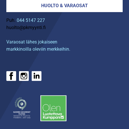
HUOLTO & VARAOSAT
Puh.
044 5147 227
huolto@pkmyynti.fi
Varaosat lähes jokaiseen
markkinoilla oleviin merkkeihin.