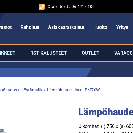
Ota yhteyttä 06 4217 100
astot
Rahoitus
Asiakasratkaisut
Huolto
Yritys
IKKEET
RST-KALUSTEET
OUTLET
VARAOS
»
pöhauteet, pöytämallit
Lämpöhaude Lincat BM7XW
Lämpöhaude
Ulkomitat: (l) 750 x (s) 6