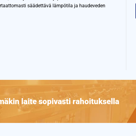
rtaattomasti säädettävä lämpötila ja haudeveden
äkin laite sopivasti rahoituksella