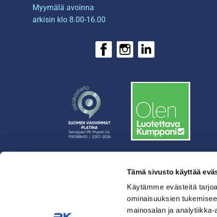
Myymälä avoinna
arkisin klo 8.00-16.00
Tämä sivusto käyttää eväs
› Rahoitus
› Asiakasratkaisut
Käytämme evästeitä tarjoa
ominaisuuksien tukemisee
› Huolto
mainosalan ja analytiikka-
› Yritys