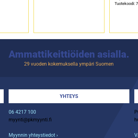
Tuotekoodi: 7
Ammattikeittiöiden asialla.
29 vuoden kokemuksella ympäri Suomen
YHTEYS
06 4217 100
P
myynti@pkmyynti.fi
h
Myynnin yhteystiedot ›
V