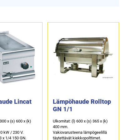
ude Lincat
Lämpöhaude Rolltop
GN 1/1
 300 x (s) 600 x (k)
Ulkomitat: (l) 600 x (s) 365 x (k)
400 mm.
0 kW / 230 V.
Vakiovarusteena lämpögeelillä
 3 x 1/4 150 GN.
täytettävät kiekkopolttimet.