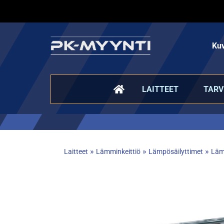
Kuv
LAITTEET
TARV
»
»
»
Laitteet
Lämminkeittiö
Lämpösäilyttimet
Läm