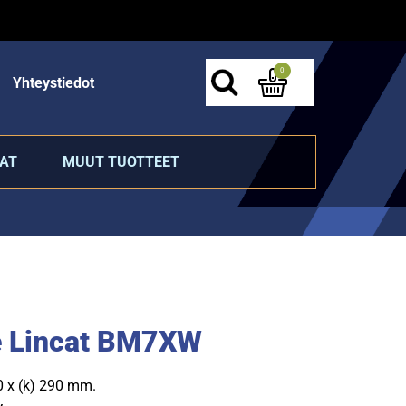
0
Yhteystiedot
AT
MUUT TUOTTEET
 Lincat BM7XW
00 x (k) 290 mm.