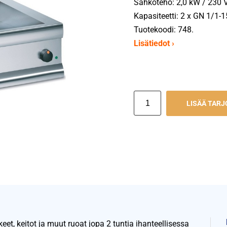
Sähköteho: 2,0 kW / 230 V
Kapasiteetti: 2 x GN 1/1-1
Tuotekoodi: 748.
Lisätiedot ›
LISÄÄ TAR
, keitot ja muut ruoat jopa 2 tuntia ihanteellisessa