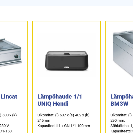
Lincat
Lämpöhaude 1/1
Lämpöha
UNIQ Hendi
BM3W
s) 600 x (k)
Ulkomitat: (l) 607 x (s) 402 x (k)
Ulkomitat: (l)
245mm
290 mm.
230 V.
Kapasiteetti 1 x GN 1/1-100mm
Sähköteho: 1,
1/1-150.
Kapasiteetti: