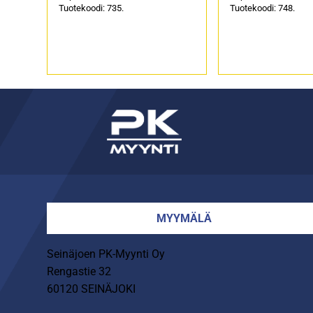
Tuotekoodi: 735.
Tuotekoodi: 748.
MYYMÄLÄ
Seinäjoen PK-Myynti Oy
Rengastie 32
60120 SEINÄJOKI