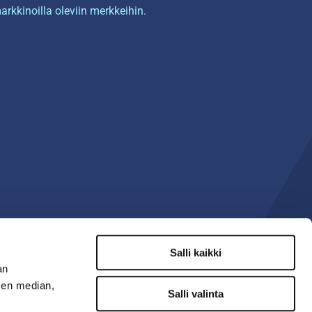
arkkinoilla oleviin merkkeihin.
Salli kaikki
an
sen median,
Salli valinta