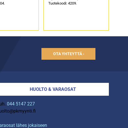
04.
Tuotekoodi: 4209.
OTA YHTEYTTÄ ›
HUOLTO & VARAOSAT
uh.
044 5147 227
uolto@pkmyynti.fi
araosat lähes jokaiseen