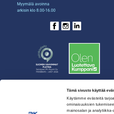
Myymälä avoinna
arkisin klo 8.00-16.00
Tämä sivusto käyttää eväs
› Rahoitus
› Asiakasratkaisut
Käytämme evästeitä tarjoa
ominaisuuksien tukemisee
› Huolto
mainosalan ja analytiikka-
› Yritys