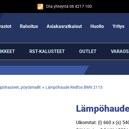
Ota yhteyttä 06 4217 100
astot
Rahoitus
Asiakasratkaisut
Huolto
Yritys
IKKEET
RST-KALUSTEET
OUTLET
VARAOS
»
pöhauteet, pöytämallit
Lämpöhaude Redfox BMV 2115
Lämpöhaude
Ulkomitat: (l) 660 x (s) 5