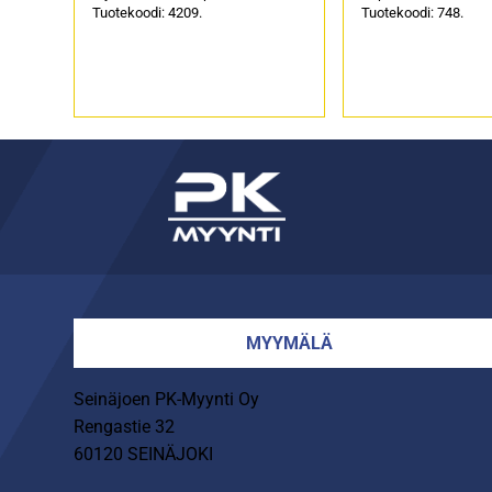
Tuotekoodi: 4209.
Tuotekoodi: 748.
MYYMÄLÄ
Seinäjoen PK-Myynti Oy
Rengastie 32
60120 SEINÄJOKI