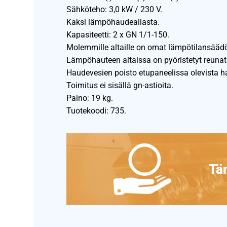
Sähköteho: 3,0 kW / 230 V.
Kaksi lämpöhaudeallasta.
Kapasiteetti: 2 x GN 1/1-150.
Molemmille altaille on omat lämpötilansäädöt
Lämpöhauteen altaissa on pyöristetyt reunat
Haudevesien poisto etupaneelissa olevista h
Toimitus ei sisällä gn-astioita.
Paino: 19 kg.
Tuotekoodi: 735.
Täm