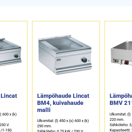
Lincat
Lämpöhaude Lincat
Lämpöha
BM4, kuivahaude
BMV 21
malli
s) 600 x (k)
Ulkomitat: (l)
220 mm.
Ulkomitat: (l) 450 x (s) 600 x (k)
230 V.
Sähköteho: 3,
290 mm.
1/1-150.
Kapasiteetti:
Sähköteho: 0,75 kW / 230 V.