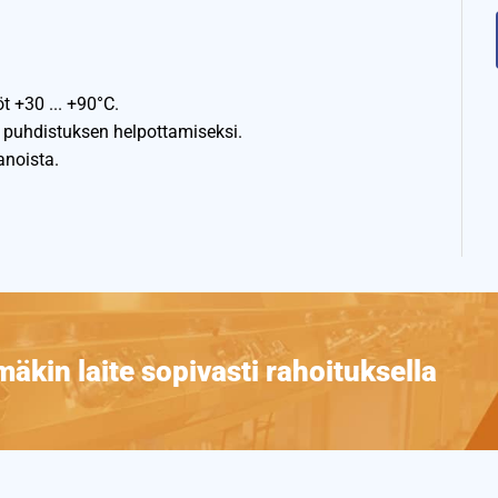
 +30 ... +90°C.
 puhdistuksen helpottamiseksi.
anoista.
äkin laite sopivasti rahoituksella