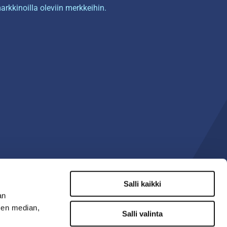
arkkinoilla oleviin merkkeihin.
Salli kaikki
an
sen median,
Salli valinta