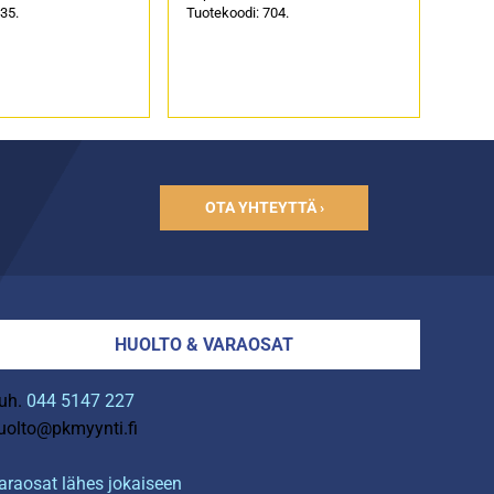
35.
Tuotekoodi: 704.
OTA YHTEYTTÄ ›
HUOLTO & VARAOSAT
uh.
044 5147 227
uolto@pkmyynti.fi
araosat lähes jokaiseen