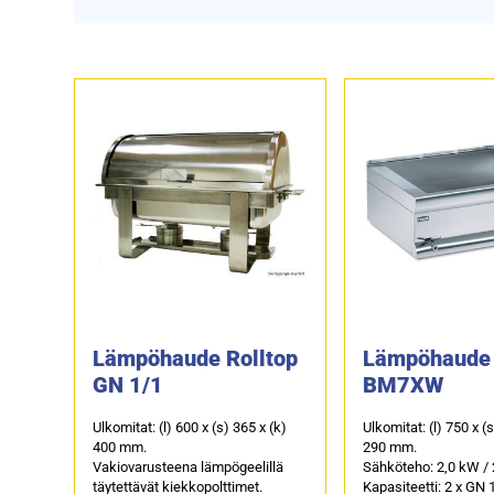
Lämpöhaude Rolltop
Lämpöhaude 
GN 1/1
BM7XW
Ulkomitat: (l) 600 x (s) 365 x (k)
Ulkomitat: (l) 750 x (
400 mm.
290 mm.
Vakiovarusteena lämpögeelillä
Sähköteho: 2,0 kW / 
täytettävät kiekkopolttimet.
Kapasiteetti: 2 x GN 