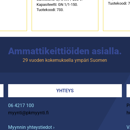
Tuotekoodi: 7
Kapasiteetti: GN 1/1-150.
Tuotekoodi: 733.
Ammattikeittiöiden asialla.
29 vuoden kokemuksella ympäri Suomen
YHTEYS
06 4217 100
P
myynti@pkmyynti.fi
h
Myynnin yhteystiedot ›
V