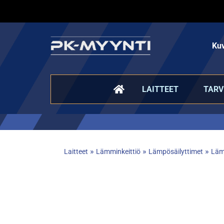
Kuv
LAITTEET
TARV
»
»
»
Laitteet
Lämminkeittiö
Lämpösäilyttimet
Läm