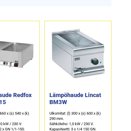
ude Redfox
Lämpöhaude Lincat
15
BM3W
 660 x (s) 540 x (k)
Ulkomitat: (l) 300 x (s) 600 x (k)
290 mm.
0 kW / 230 V.
Sähköteho: 1,0 kW / 230 V.
 2 x GN 1/1-150.
Kapasiteetti: 3 x 1/4 150 GN.