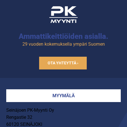
Ammattikeittiöiden asialla.
29 vuoden kokemuksella ympäri Suomen
OTA YHTEYTTÄ ›
MYYMÄLÄ
Seinäjoen PK-Myynti Oy
Rengastie 32
60120 SEINÄJOKI