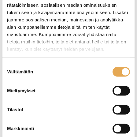
räätälöimiseen, sosiaalisen median ominaisuuksien
tukemiseen ja kävijämäärämme analysoimiseen. Lisäksi
jaamme sosiaalisen median, mainosalan ja analytiikka-
alan kumppaneillemme tietoja siitä, miten käytät
sivustoamme. Kumppanimme voivat yhdistää näitä
tietoja muihin tietoihin, joita olet antanut heille tai joita on
kerätty, kun olet käyttänyt heidän palvelujaan.
Lämpökaappi
Lämpökaappi
lämpötasolla Restmec
lämpötasolla Porkka HL-
LKLT-1640
166-HT-1-1-1-1
seinajoenpk-myynti.fi/tietosuoja/
Lisätietoja:
Suostumuksen
Välttämätön
valinta
Ulkomitat: (l) 1600 x (s) 650 x
Ulkomitat: (l) 1660 x (s) 650 x
(k) 900 mm.
(k) 900 mm.
Sähköteho: 2,25 kW / 230 V.
Sähköteho: 1,35 kW / 230 V.
Mieltymykset
Tilastot
Markkinointi