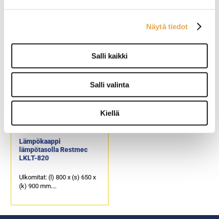
Lämpökaappi
Lämpökaappi
lämpötasolla Porkka HL-
lämpötasolla Porkka HL-
86-HT-1-1
126-HT-1-1-1
Näytä tiedot
Ulkomitat: (l) 860 x (s) 650 x
Ulkomitat: (l) 1260 x (s) 650 x
(k) 900 mm.
(k) 900 mm.
Salli kaikki
Sähköteho: 0,55 kW / 230 V.
Sähköteho: 0,8 kW / 230 V.
Salli valinta
Kiellä
Lämpökaappi
lämpötasolla Restmec
LKLT-820
Ulkomitat: (l) 800 x (s) 650 x
(k) 900 mm.
Sähköteho: 1,75 kW / 230 V.