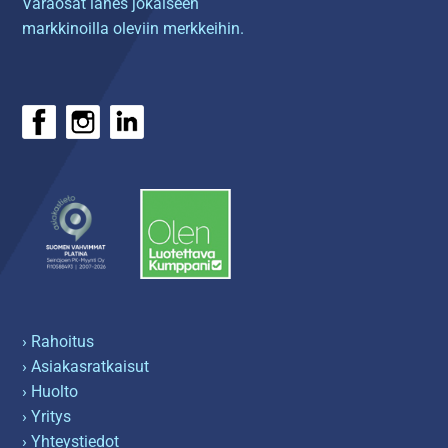
Varaosat lähes jokaiseen
markkinoilla oleviin merkkeihin.
› Rahoitus
› Asiakasratkaisut
› Huolto
› Yritys
› Yhteystiedot