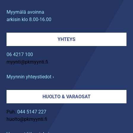
Myymälä avoinna
arkisin klo 8.00-16.00
YHTEYS
06 4217 100
myynti@pkmyynti.fi
Myynnin yhteystiedot ›
HUOLTO & VARAOSAT
Puh.
044 5147 227
huolto@pkmyynti.fi