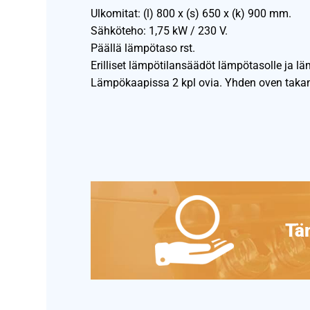
Ulkomitat: (l) 800 x (s) 650 x (k) 900 mm.
Sähköteho: 1,75 kW / 230 V.
Päällä lämpötaso rst.
Erilliset lämpötilansäädöt lämpötasolle ja lä
Lämpökaapissa 2 kpl ovia. Yhden oven takana
Täm