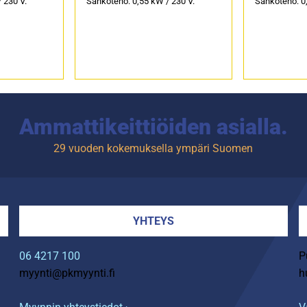
 230 V.
Sähköteho: 0,55 kW / 230 V.
Sähköteho: 0,
Ammattikeittiöiden asialla.
29 vuoden kokemuksella ympäri Suomen
YHTEYS
06 4217 100
P
myynti@pkmyynti.fi
h