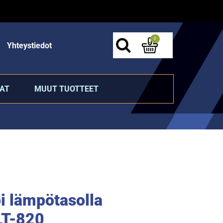
0
Yhteystiedot
AT
MUUT TUOTTEET
 lämpötasolla
LT-820