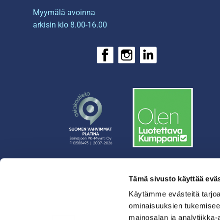
Myymälä avoinna
arkisin klo 8.00-16.00
Tämä sivusto käyttää eväs
› Rahoitus
› Asiakasratkaisut
Käytämme evästeitä tarjoa
ominaisuuksien tukemisee
› Huolto
mainosalan ja analytiikka-
› Yritys