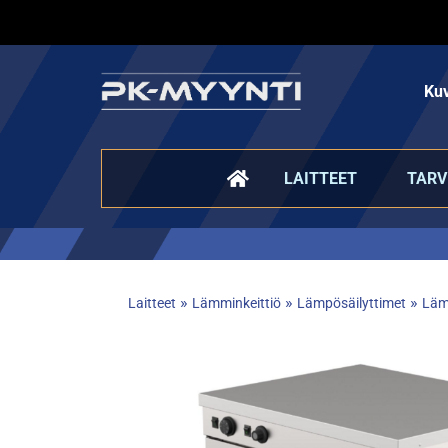
Kuv
LAITTEET
TARV
»
»
»
Laitteet
Lämminkeittiö
Lämpösäilyttimet
Läm