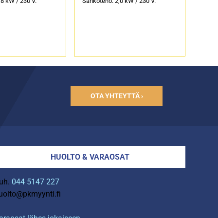
8 kW / 230 V.
Sähköteho: 2,0 kW / 230 V.
OTA YHTEYTTÄ ›
HUOLTO & VARAOSAT
uh.
044 5147 227
uolto@pkmyynti.fi