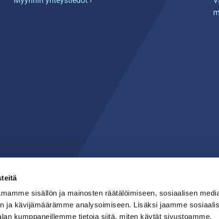
Myynnin yhteystiedot ›
V
m
teitä
mamme sisällön ja mainosten räätälöimiseen, sosiaalisen medi
n ja kävijämäärämme analysoimiseen. Lisäksi jaamme sosiaali
alan kumppaneillemme tietoja siitä, miten käytät sivustoamme.