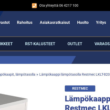
Ota yhteyttä 06 4217 100
astot
Rahoitus
Asiakasratkaisut
Huolto
Yritys
IKKEET
RST-KALUSTEET
OUTLET
VARAOS
»
pökaapit, lämpötasolla
Lämpökaappi lämpötasolla Restmec LKLT-820
RESTMEC
Lämpökaappi
Restmec LK