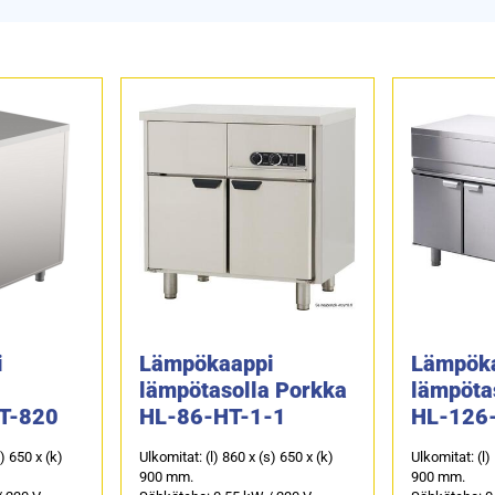
i
Lämpökaappi
Lämpök
lämpötasolla Porkka
lämpöta
T-820
HL-86-HT-1-1
HL-126
s) 650 x (k)
Ulkomitat: (l) 860 x (s) 650 x (k)
Ulkomitat: (l)
900 mm.
900 mm.