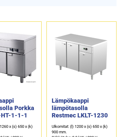
aappi
Lämpökaappi
solla Porkka
lämpötasolla
-HT-1-1-1
Restmec LKLT-1230
 1260 x (s) 650 x (k)
Ulkomitat: (l) 1200 x (s) 650 x (k)
900 mm.