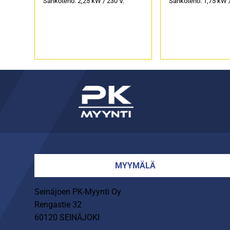
Sähköteho: 2,25 kW / 230 V.
Sähköteho: 1,75 kW /
MYYMÄLÄ
Seinäjoen PK-Myynti Oy
Rengastie 32
60120 SEINÄJOKI