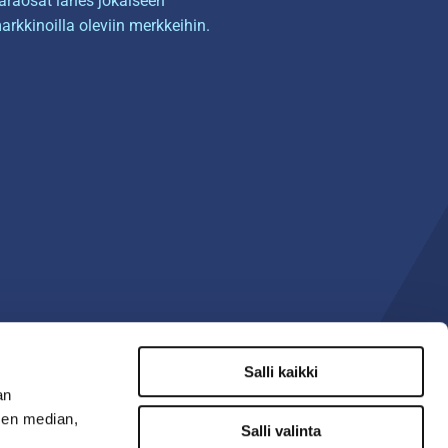
araosat lähes jokaiseen
arkkinoilla oleviin merkkeihin.
Salli kaikki
an
sen median,
Salli valinta