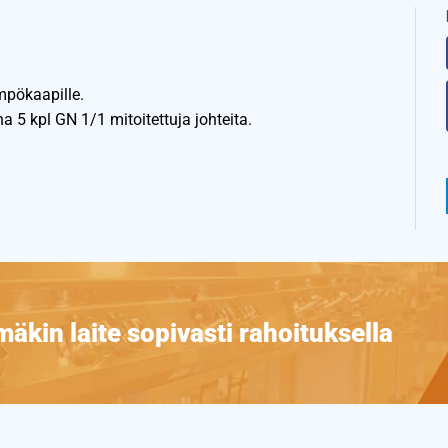
mpökaapille.
 5 kpl GN 1/1 mitoitettuja johteita.
äkin laite sopivasti rahoituksella